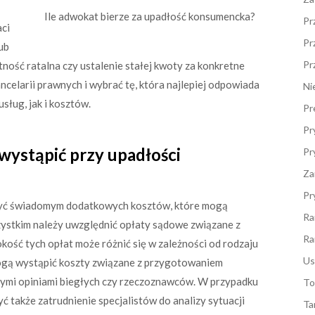
Ile adwokat bierze za upadłość konsumencka?
Pr
ci
Pr
ub
Pr
ność ratalna czy ustalenie stałej kwoty za konkretne
celarii prawnych i wybrać tę, która najlepiej odpowiada
Ni
ług, jak i kosztów.
Pr
Pr
wystąpić przy upadłości
Pr
Za
Pr
być świadomym dodatkowych kosztów, które mogą
Ra
ystkim należy uwzględnić opłaty sądowe związane z
Ra
ość tych opłat może różnić się w zależności od rodzaju
Us
ogą wystąpić koszty związane z przygotowaniem
ymi opiniami biegłych czy rzeczoznawców. W przypadku
To
 także zatrudnienie specjalistów do analizy sytuacji
Ta