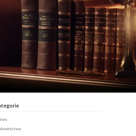
ategorie
znes
downictwo