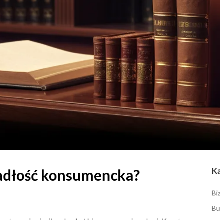
K
padłość konsumencka?
Bi
Bu