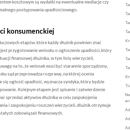
mentem kosztowym są wydatki na ewentualne mediacje czy
Ta
ormalnego postępowania upadłościowego.
Ta
Ta
ści konsumenckiej
Ta
Kr
kluczowych etapów, które każdy dłużnik powinien znać
Ta
jest przygotowanie wniosku o ogłoszenie upadłości, który
acji finansowej dłużnika, w tym listę wierzycieli,
Ta
uwagę na to, że wniosek musi być starannie sporządzony,
Ta
osku sąd przeprowadza rozprawę, na której ocenia
Kr
e się ogłosić upadłość, wyznacza syndyka, który będzie
Tr
powanie. Kolejnym etapem jest spisanie i zatwierdzenie
Na
ować sprzedaż aktywów dłużnika w celu zaspokojenia
an
nia i zaspokojeniu roszczeń wierzycieli, dłużnik otrzymuje
Ad
ostałych zobowiązań finansowych.
Ad
Ad