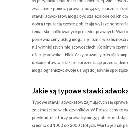
W przypadku upadłości konsumenckiej, wiele osób za
związane z pomocą prawną mogą się znacznie różni
stawki adwokatów mogą być uzależnione od ich doś
dobrą reputacją często pobierają wyższe honoraria
temat skomplikowanych procedur prawnych. Warto r
ponieważ ceny usług mogą się różnić w zależności
niż w mniejszych miejscowościach. Kolejnym czynni
oferuje adwokat. Niektórzy prawnicy oferują komp
dokumentów, ale także reprezentację przed sądem 
mogą ograniczyć swoje usługi do jedynie sporządz
Jakie są typowe stawki adwok
Typowe stawki adwokatów zajmujących się sprawam
zależności od wielu czynników. W Polsce ceny te wah
przykład, niektórzy prawnicy mogą pobierać stałą 
średnio od 1000 do 3000 złotych. Warto jednak pa