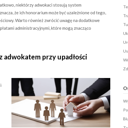
atkowo, niektórzy adwokaci stosują system
Te
znacza, że ich honorarium może być uzależnione od tego,
Tr
łościowy. Warto również zwrócić uwagę na dodatkowe
Tu
łatami administracyjnymi, które mogą znacząco
Uk
Ur
Us
z adwokatem przy upadłości
Wn
Zd
i
Os
Wy
Po
Bi
Za