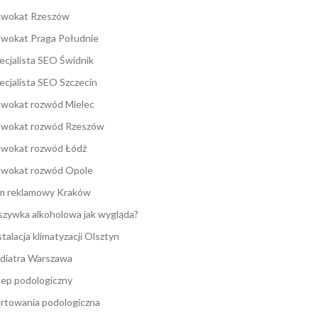
wokat Rzeszów
wokat Praga Południe
ecjalista SEO Świdnik
ecjalista SEO Szczecin
wokat rozwód Mielec
wokat rozwód Rzeszów
wokat rozwód Łódź
wokat rozwód Opole
lm reklamowy Kraków
zywka alkoholowa jak wygląda?
stalacja klimatyzacji Olsztyn
diatra Warszawa
lep podologiczny
rtowania podologiczna