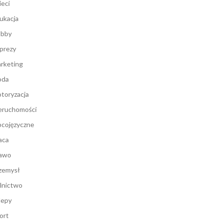
ieci
ukacja
bby
prezy
rketing
oda
toryzacja
eruchomości
cojęzyczne
aca
awo
zemysł
lnictwo
lepy
ort