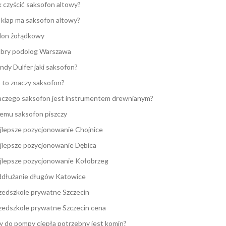
k czyścić saksofon altowy?
e klap ma saksofon altowy?
lon żołądkowy
bry podolog Warszawa
ndy Dulfer jaki saksofon?
 to znaczy saksofon?
aczego saksofon jest instrumentem drewnianym?
emu saksofon piszczy
jlepsze pozycjonowanie Chojnice
jlepsze pozycjonowanie Dębica
jlepsze pozycjonowanie Kołobrzeg
dłużanie długów Katowice
zedszkole prywatne Szczecin
zedszkole prywatne Szczecin cena
y do pompy ciepła potrzebny jest komin?