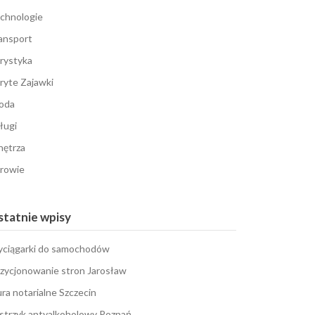
chnologie
ansport
rystyka
ryte Zajawki
oda
ługi
ętrza
rowie
tatnie wpisy
ciągarki do samochodów
zycjonowanie stron Jarosław
ura notarialne Szczecin
strzyk antyalkoholowy Poznań