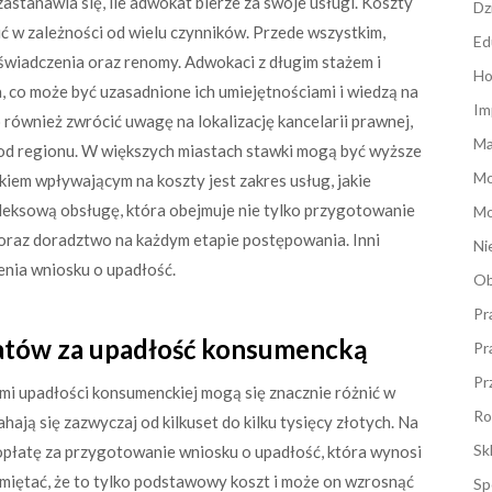
stanawia się, ile adwokat bierze za swoje usługi. Koszty
Dz
ć w zależności od wielu czynników. Przede wszystkim,
Ed
wiadczenia oraz renomy. Adwokaci z długim stażem i
Ho
, co może być uzasadnione ich umiejętnościami i wiedzą na
Im
ównież zwrócić uwagę na lokalizację kancelarii prawnej,
Ma
 od regionu. W większych miastach stawki mogą być wyższe
M
kiem wpływającym na koszty jest zakres usług, jakie
leksową obsługę, która obejmuje nie tylko przygotowanie
Mo
oraz doradztwo na każdym etapie postępowania. Inni
Ni
enia wniosku o upadłość.
Ob
Pr
atów za upadłość konsumencką
Pr
Pr
i upadłości konsumenckiej mogą się znacznie różnić w
Ro
ają się zazwyczaj od kilkuset do kilku tysięcy złotych. Na
Sk
opłatę za przygotowanie wniosku o upadłość, która wynosi
miętać, że to tylko podstawowy koszt i może on wzrosnąć
Sp