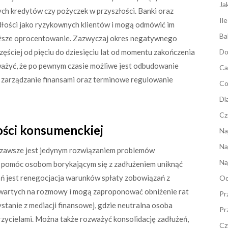
Ja
ch kredytów czy pożyczek w przyszłości. Banki oraz
Il
adłości jako ryzykownych klientów i mogą odmówić im
Ba
yższe oprocentowanie. Zazwyczaj okres negatywnego
zęściej od pięciu do dziesięciu lat od momentu zakończenia
Do
ażyć, że po pewnym czasie możliwe jest odbudowanie
Ca
e zarządzanie finansami oraz terminowe regulowanie
Co
Dl
Cz
łości konsumenckiej
Na
Na
e zawsze jest jedynym rozwiązaniem problemów
Na
gą pomóc osobom borykającym się z zadłużeniem uniknąć
ań jest renegocjacja warunków spłaty zobowiązań z
Od
 otwartych na rozmowy i mogą zaproponować obniżenie rat
Pr
ystanie z mediacji finansowej, gdzie neutralna osoba
Pr
zycielami. Można także rozważyć konsolidację zadłużeń,
Cz