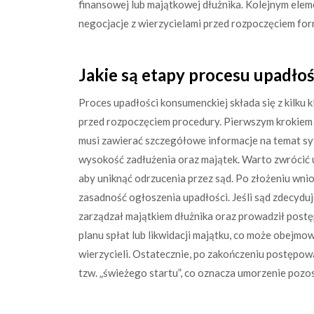
finansowej lub majątkowej dłużnika. Kolejnym ele
negocjacje z wierzycielami przed rozpoczęciem f
Jakie są etapy procesu upadło
Proces upadłości konsumenckiej składa się z kilku 
przed rozpoczęciem procedury. Pierwszym krokiem 
musi zawierać szczegółowe informacje na temat sytu
wysokość zadłużenia oraz majątek. Warto zwrócić 
aby uniknąć odrzucenia przez sąd. Po złożeniu wni
zasadność ogłoszenia upadłości. Jeśli sąd zdecyduj
zarządzał majątkiem dłużnika oraz prowadził postę
planu spłat lub likwidacji majątku, co może obejm
wierzycieli. Ostatecznie, po zakończeniu postępowa
tzw. „świeżego startu”, co oznacza umorzenie poz