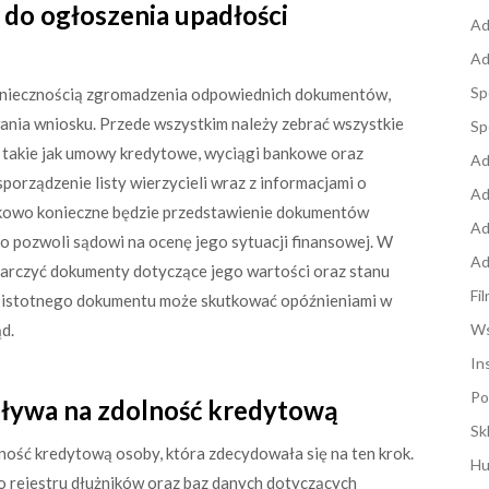
do ogłoszenia upadłości
Ad
Ad
Sp
koniecznością zgromadzenia odpowiednich dokumentów,
nia wniosku. Przede wszystkim należy zebrać wszystkie
Sp
, takie jak umowy kredytowe, wyciągi bankowe oraz
Ad
porządzenie listy wierzycieli wraz z informacjami o
Ad
tkowo konieczne będzie przedstawienie dokumentów
Ad
o pozwoli sądowi na ocenę jego sytuacji finansowej. W
Ad
tarczyć dokumenty dotyczące jego wartości oraz stanu
Fi
k istotnego dokumentu może skutkować opóźnieniami w
d.
Ws
In
Po
ływa na zdolność kredytową
Sk
ość kredytową osoby, która zdecydowała się na ten krok.
Hu
o rejestru dłużników oraz baz danych dotyczących