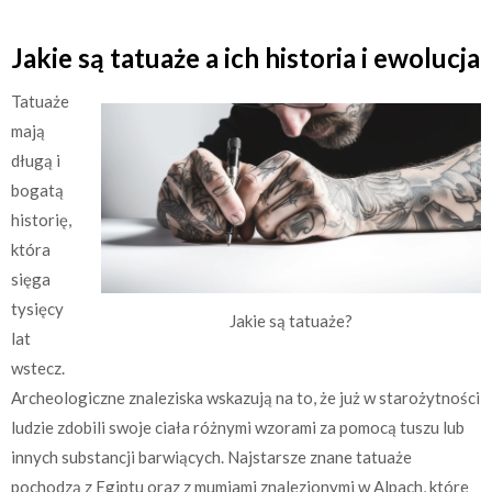
Jakie są tatuaże a ich historia i ewolucja
Tatuaże
mają
długą i
bogatą
historię,
która
sięga
tysięcy
Jakie są tatuaże?
lat
wstecz.
Archeologiczne znaleziska wskazują na to, że już w starożytności
ludzie zdobili swoje ciała różnymi wzorami za pomocą tuszu lub
innych substancji barwiących. Najstarsze znane tatuaże
pochodzą z Egiptu oraz z mumiami znalezionymi w Alpach, które