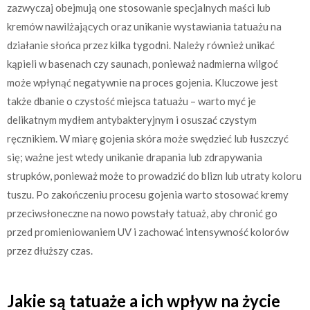
zazwyczaj obejmują one stosowanie specjalnych maści lub
kremów nawilżających oraz unikanie wystawiania tatuażu na
działanie słońca przez kilka tygodni. Należy również unikać
kąpieli w basenach czy saunach, ponieważ nadmierna wilgoć
może wpłynąć negatywnie na proces gojenia. Kluczowe jest
także dbanie o czystość miejsca tatuażu – warto myć je
delikatnym mydłem antybakteryjnym i osuszać czystym
ręcznikiem. W miarę gojenia skóra może swędzieć lub łuszczyć
się; ważne jest wtedy unikanie drapania lub zdrapywania
strupków, ponieważ może to prowadzić do blizn lub utraty koloru
tuszu. Po zakończeniu procesu gojenia warto stosować kremy
przeciwsłoneczne na nowo powstały tatuaż, aby chronić go
przed promieniowaniem UV i zachować intensywność kolorów
przez dłuższy czas.
Jakie są tatuaże a ich wpływ na życie