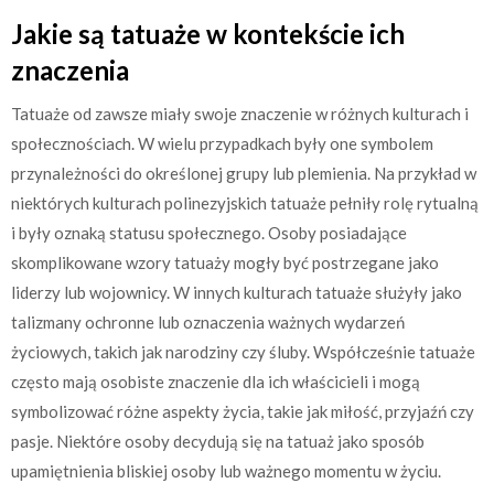
Jakie są tatuaże w kontekście ich
znaczenia
Tatuaże od zawsze miały swoje znaczenie w różnych kulturach i
społecznościach. W wielu przypadkach były one symbolem
przynależności do określonej grupy lub plemienia. Na przykład w
niektórych kulturach polinezyjskich tatuaże pełniły rolę rytualną
i były oznaką statusu społecznego. Osoby posiadające
skomplikowane wzory tatuaży mogły być postrzegane jako
liderzy lub wojownicy. W innych kulturach tatuaże służyły jako
talizmany ochronne lub oznaczenia ważnych wydarzeń
życiowych, takich jak narodziny czy śluby. Współcześnie tatuaże
często mają osobiste znaczenie dla ich właścicieli i mogą
symbolizować różne aspekty życia, takie jak miłość, przyjaźń czy
pasje. Niektóre osoby decydują się na tatuaż jako sposób
upamiętnienia bliskiej osoby lub ważnego momentu w życiu.