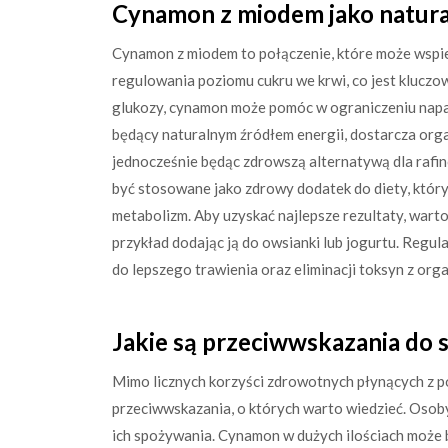
Cynamon z miodem jako natura
Cynamon z miodem to połączenie, które może wspi
regulowania poziomu cukru we krwi, co jest kluczow
glukozy, cynamon może pomóc w ograniczeniu napa
będący naturalnym źródłem energii, dostarcza or
jednocześnie będąc zdrowszą alternatywą dla raf
być stosowane jako zdrowy dodatek do diety, który
metabolizm. Aby uzyskać najlepsze rezultaty, warto
przykład dodając ją do owsianki lub jogurtu. Reg
do lepszego trawienia oraz eliminacji toksyn z org
Jakie są przeciwwskazania do
Mimo licznych korzyści zdrowotnych płynących z p
przeciwwskazania, o których warto wiedzieć. Osob
ich spożywania. Cynamon w dużych ilościach może 