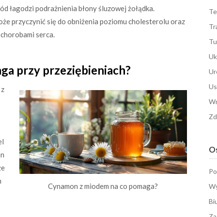
iód łagodzi podrażnienia błony śluzowej żołądka.
Te
że przyczynić się do obniżenia poziomu cholesterolu oraz
Tr
z chorobami serca.
Tu
Uk
a przy przeziębieniach?
Ur
Us
 z
Wn
Zd
el
Os
on
że
Po
h
Cynamon z miodem na co pomaga?
Wy
Bi
Za