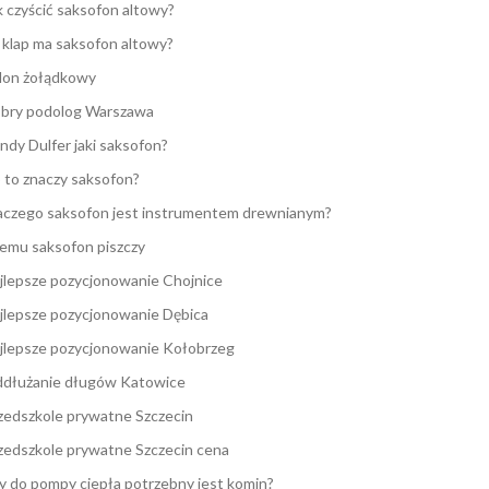
k czyścić saksofon altowy?
e klap ma saksofon altowy?
lon żołądkowy
bry podolog Warszawa
ndy Dulfer jaki saksofon?
 to znaczy saksofon?
aczego saksofon jest instrumentem drewnianym?
emu saksofon piszczy
jlepsze pozycjonowanie Chojnice
jlepsze pozycjonowanie Dębica
jlepsze pozycjonowanie Kołobrzeg
dłużanie długów Katowice
zedszkole prywatne Szczecin
zedszkole prywatne Szczecin cena
y do pompy ciepła potrzebny jest komin?