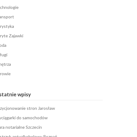
chnologie
ansport
rystyka
ryte Zajawki
oda
ługi
ętrza
rowie
tatnie wpisy
zycjonowanie stron Jarosław
ciągarki do samochodów
ura notarialne Szczecin
strzyk antyalkoholowy Poznań