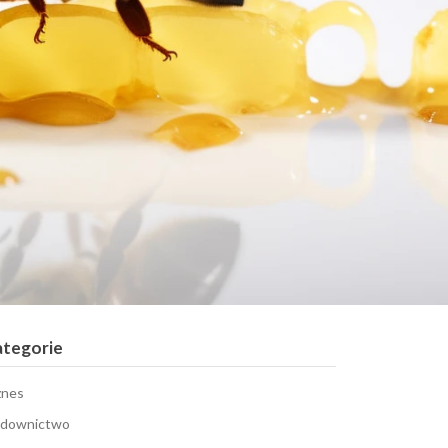
ategorie
znes
downictwo