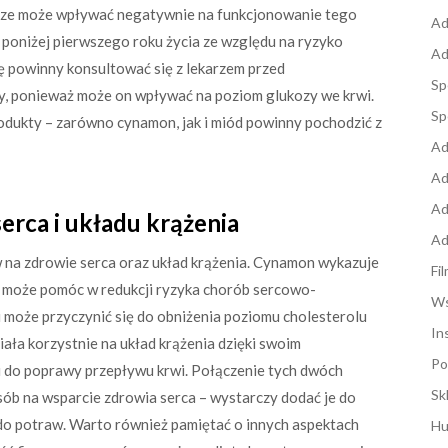
arze może wpływać negatywnie na funkcjonowanie tego
Ad
i poniżej pierwszego roku życia ze względu na ryzyko
Ad
ę powinny konsultować się z lekarzem przed
Sp
y, ponieważ może on wpływać na poziom glukozy we krwi.
Sp
rodukty – zarówno cynamon, jak i miód powinny pochodzić z
Ad
Ad
Ad
rca i układu krążenia
Ad
na zdrowie serca oraz układ krążenia. Cynamon wykazuje
Fi
o może pomóc w redukcji ryzyka chorób sercowo-
Ws
 może przyczynić się do obniżenia poziomu cholesterolu
In
ała korzystnie na układ krążenia dzięki swoim
Po
 do poprawy przepływu krwi. Połączenie tych dwóch
Sk
ób na wsparcie zdrowia serca – wystarczy dodać je do
 do potraw. Warto również pamiętać o innych aspektach
Hu