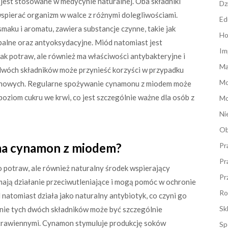
jest stosowane w medycynie naturalnej. Oba składniki
Dz
spierać organizm w walce z różnymi dolegliwościami.
Ed
aku i aromatu, zawiera substancje czynne, takie jak
Ho
palne oraz antyoksydacyjne. Miód natomiast jest
Im
mak potraw, ale również ma właściwości antybakteryjne i
Ma
wóch składników może przynieść korzyści w przypadku
M
dechowych. Regularne spożywanie cynamonu z miodem może
oziom cukru we krwi, co jest szczególnie ważne dla osób z
Mo
Ni
Ob
ma cynamon z miodem?
Pr
Pr
 potraw, ale również naturalny środek wspierający
Pr
mają działanie przeciwutleniające i mogą pomóc w ochronie
Ro
atomiast działa jako naturalny antybiotyk, co czyni go
Sk
enie tych dwóch składników może być szczególnie
 trawiennymi. Cynamon stymuluje produkcję soków
Sp