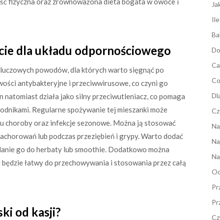
ność fizyczna oraz zrównoważona dieta bogata w owoce i
Ja
Il
Ba
ie dla układu odpornościowego
Do
Ca
luczowych powodów, dla których warto sięgnąć po
Co
ości antybakteryjne i przeciwwirusowe, co czyni go
Dl
 natomiast działa jako silny przeciwutleniacz, co pomaga
odnikami. Regularne spożywanie tej mieszanki może
Cz
u choroby oraz infekcje sezonowe. Można ją stosować
Na
achorowań lub podczas przeziębień i grypy. Warto dodać
Na
danie go do herbaty lub smoothie. Dodatkowo można
Na
y będzie łatwy do przechowywania i stosowania przez całą
Od
Pr
Pr
ki od kasji?
Cz