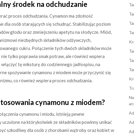
lny środek na odchudzanie
Ta
Ta
erać proces odchudzania. Cynamon ma zdolność
Ta
e dla osób starających się schudnąć. Stabilizując poziom
dów głodu oraz zmniejszeniu apetytu na słodycze. Miód,
Ta
ganizmowi niezbędnych składników odżywczych,
Kr
inowanego cukru. Połączenie tych dwóch składników może
Ta
 nie tylko poprawia smak potraw, ale również wspiera
Ta
 włączyć tę miksturę do codziennego jadłospisu, na
Ta
ularne spożywanie cynamonu z miodem może przyczynić się
Kr
anizmu, co również wspiera proces odchudzania.
Tr
Na
 stosowania cynamonu z miodem?
an
Ad
ołączenia cynamonu i miodu, istnieją pewne
y uczulone na którykolwiek ze składników powinny unikać
Ad
być szkodliwy dla osób z chorobami wątroby oraz kobiet w
Ad