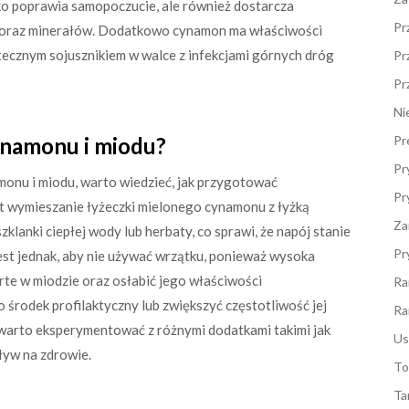
ylko poprawia samopoczucie, ale również dostarcza
Pr
 oraz minerałów. Dodatkowo cynamon ma właściwości
tecznym sojusznikiem w walce z infekcjami górnych dróg
Pr
Pr
Ni
ynamonu i miodu?
Pr
Pr
onu i miodu, warto wiedzieć, jak przygotować
Pr
t wymieszanie łyżeczki mielonego cynamonu z łyżką
Za
lanki ciepłej wody lub herbaty, co sprawi, że napój stanie
Pr
jest jednak, aby nie używać wrzątku, ponieważ wysoka
te w miodzie oraz osłabić jego właściwości
Ra
 środek profilaktyczny lub zwiększyć częstotliwość jej
Ra
warto eksperymentować z różnymi dodatkami takimi jak
Us
ływ na zdrowie.
To
Ta