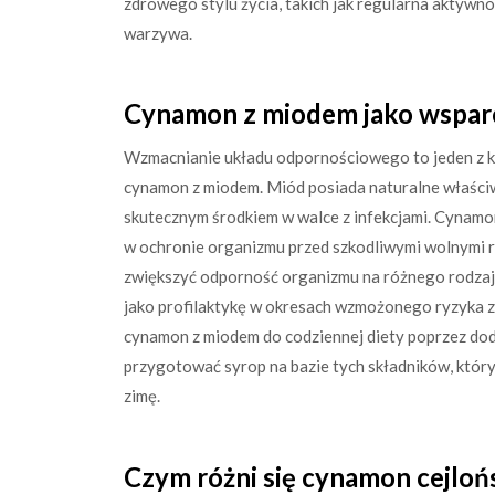
zdrowego stylu życia, takich jak regularna aktyw
warzywa.
Cynamon z miodem jako wsparc
Wzmacnianie układu odpornościowego to jeden z k
cynamon z miodem. Miód posiada naturalne właściw
skutecznym środkiem w walce z infekcjami. Cynamon
w ochronie organizmu przed szkodliwymi wolnymi r
zwiększyć odporność organizmu na różnego rodzaj
jako profilaktykę w okresach wzmożonego ryzyka z
cynamon z miodem do codziennej diety poprzez do
przygotować syrop na bazie tych składników, któr
zimę.
Czym różni się cynamon cejlońs