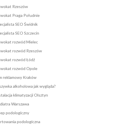
wokat Rzeszów
wokat Praga Południe
ecjalista SEO Świdnik
ecjalista SEO Szczecin
wokat rozwód Mielec
wokat rozwód Rzeszów
wokat rozwód Łódź
wokat rozwód Opole
lm reklamowy Kraków
zywka alkoholowa jak wygląda?
stalacja klimatyzacji Olsztyn
diatra Warszawa
lep podologiczny
rtowania podologiczna