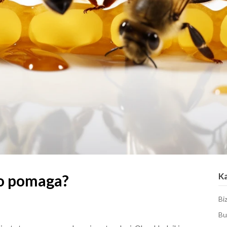
K
o pomaga?
Bi
Bu