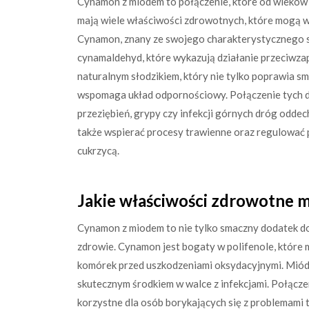
Cynamon z miodem to połączenie, które od wieków 
mają wiele właściwości zdrowotnych, które mogą w
Cynamon, znany ze swojego charakterystycznego sm
cynamaldehyd, które wykazują działanie przeciwza
naturalnym słodzikiem, który nie tylko poprawia s
wspomaga układ odpornościowy. Połączenie tych d
przeziębień, grypy czy infekcji górnych dróg od
także wspierać procesy trawienne oraz regulować p
cukrzycą.
Jakie właściwości zdrowotne 
Cynamon z miodem to nie tylko smaczny dodatek do
zdrowie. Cynamon jest bogaty w polifenole, które 
komórek przed uszkodzeniami oksydacyjnymi. Miód n
skutecznym środkiem w walce z infekcjami. Połącz
korzystne dla osób borykających się z problemami