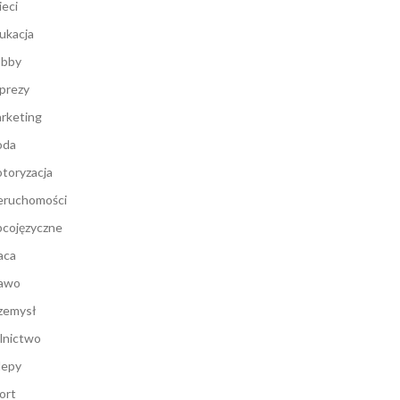
ieci
ukacja
bby
prezy
rketing
oda
toryzacja
eruchomości
cojęzyczne
aca
awo
zemysł
lnictwo
lepy
ort