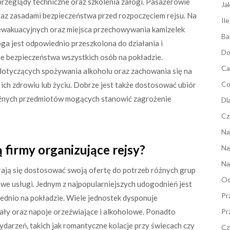
rzeglądy techniczne oraz szkolenia załogi. Pasażerowie
Ja
raz zasadami bezpieczeństwa przed rozpoczęciem rejsu. Na
Il
 ewakuacyjnych oraz miejsca przechowywania kamizelek
Ba
a jest odpowiednio przeszkolona do działania i
Do
e bezpieczeństwa wszystkich osób na pokładzie.
Ca
dotyczących spożywania alkoholu oraz zachowania się na
Co
ich zdrowiu lub życiu. Dobrze jest także dostosować ubiór
źnych przedmiotów mogących stanowić zagrożenie
Dl
Cz
Na
 firmy organizujące rejsy?
Na
Na
arają się dostosować swoją ofertę do potrzeb różnych grup
Od
owe usługi. Jednym z najpopularniejszych udogodnień jest
Pr
dnio na pokładzie. Wiele jednostek dysponuje
jały oraz napoje orzeźwiające i alkoholowe. Ponadto
Pr
ydarzeń, takich jak romantyczne kolacje przy świecach czy
Cz