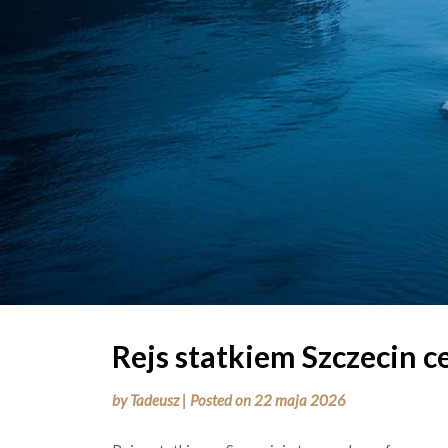
Rejs statkiem Szczecin c
by
Tadeusz
|
Posted on
22 maja 2026