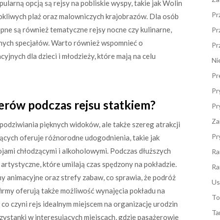
ularną opcją są rejsy na pobliskie wyspy, takie jak Wolin
Pr
okliwych plaż oraz malowniczych krajobrazów. Dla osób
pne są również tematyczne rejsy nocne czy kulinarne,
Pr
alnych specjałów. Warto również wspomnieć o
Pr
yjnych dla dzieci i młodzieży, które mają na celu
Ni
Pr
Pr
żerów podczas rejsu statkiem?
Pr
Za
 podziwiania pięknych widoków, ale także szereg atrakcji
Pr
ących oferuje różnorodne udogodnienia, takie jak
pojami chłodzącymi i alkoholowymi. Podczas dłuższych
Ra
artystyczne, które umilają czas spędzony na pokładzie.
Ra
my animacyjne oraz strefy zabaw, co sprawia, że podróż
Us
 firmy oferują także możliwość wynajęcia pokładu na
To
co czyni rejs idealnym miejscem na organizację urodzin
Ta
zystanki w interesujących miejscach, gdzie pasażerowie