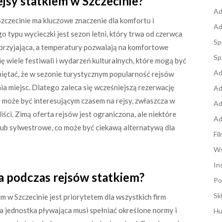
ejsy statkiem w Szczecinie?
Ad
zczecinie ma kluczowe znaczenie dla komfortu i
Ad
 typu wycieczki jest sezon letni, który trwa od czerwca
Sp
sprzyjająca, a temperatury pozwalają na komfortowe
Sp
 wiele festiwali i wydarzeń kulturalnych, które mogą być
Ad
iętać, że w sezonie turystycznym popularność rejsów
a miejsc. Dlatego zaleca się wcześniejszą rezerwację
Ad
ż może być interesującym czasem na rejsy, zwłaszcza w
Ad
iści. Zimą oferta rejsów jest ograniczona, ale niektóre
Ad
lub sylwestrowe, co może być ciekawą alternatywą dla
Fi
Ws
In
a podczas rejsów statkiem?
Po
Sk
w Szczecinie jest priorytetem dla wszystkich firm
da jednostka pływająca musi spełniać określone normy i
Hu