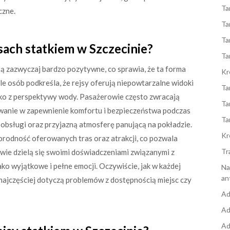
Ta
czne.
Ta
Ta
jsach statkiem w Szczecinie?
Ta
są zazwyczaj bardzo pozytywne, co sprawia, że ta forma
Kr
le osób podkreśla, że rejsy oferują niepowtarzalne widoki
Ta
ylko z perspektywy wody. Pasażerowie często zwracają
Ta
wanie w zapewnienie komfortu i bezpieczeństwa podczas
Ta
 obsługi oraz przyjazną atmosferę panującą na pokładzie.
Kr
orodność oferowanych tras oraz atrakcji, co pozwala
Tr
owie dzielą się swoimi doświadczeniami związanymi z
ko wyjątkowe i pełne emocji. Oczywiście, jak w każdej
Na
an
 najczęściej dotyczą problemów z dostępnością miejsc czy
Ad
Ad
Ad