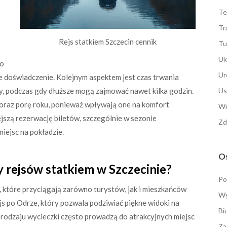
Te
Tr
Rejs statkiem Szczecin cennik
Tu
Uk
 o
Ur
ze doświadczenie. Kolejnym aspektem jest czas trwania
ny, podczas gdy dłuższe mogą zajmować nawet kilka godzin.
Us
raz porę roku, ponieważ wpływają one na komfort
Wn
jszą rezerwację biletów, szczególnie w sezonie
Zd
iejsc na pokładzie.
Os
sy rejsów statkiem w Szczecinie?
Po
, które przyciągają zarówno turystów, jak i mieszkańców
Wy
ejs po Odrze, który pozwala podziwiać piękne widoki na
Bi
o rodzaju wycieczki często prowadzą do atrakcyjnych miejsc
Za