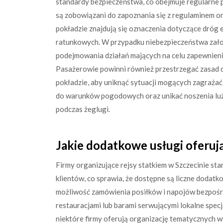
standardy bezpieczeństwa, co obejmuje regularne p
są zobowiązani do zapoznania się z regulaminem o
pokładzie znajdują się oznaczenia dotyczące dróg
ratunkowych. W przypadku niebezpieczeństwa załog
podejmowania działań mających na celu zapewnieni
Pasażerowie powinni również przestrzegać zasad 
pokładzie, aby uniknąć sytuacji mogących zagrażać 
do warunków pogodowych oraz unikać noszenia lu
podczas żeglugi.
Jakie dodatkowe usługi oferują
Firmy organizujące rejsy statkiem w Szczecinie st
klientów, co sprawia, że dostępne są liczne dodatk
możliwość zamówienia posiłków i napojów bezpośre
restauracjami lub barami serwującymi lokalne spec
niektóre firmy oferują organizację tematycznych w