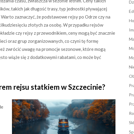
dzania czasu, zwłaszcza w sezonie letnim. Ceny takich
Dz
ków, takich jak długość trasy, typ jednostki pływającej
Ed
 Warto zaznaczyć, że podstawowe rejsy po Odrze czy na
Ho
ilkudziesięciu złotych za osobę. W przypadku rejsów
Im
okładzie czy rejsy z przewodnikiem, ceny mogą być znacznie
Ma
zieci oraz grup zorganizowanych, co czyni tę formę
M
wnież zwrócić uwagę na promocje sezonowe, które mogą
zęsto wiąże się z dodatkowymi rabatami, co może być
Mo
Ni
Ob
em rejsu statkiem w Szczecinie?
Pr
Pr
Pr
de
Ro
Sk
Sp