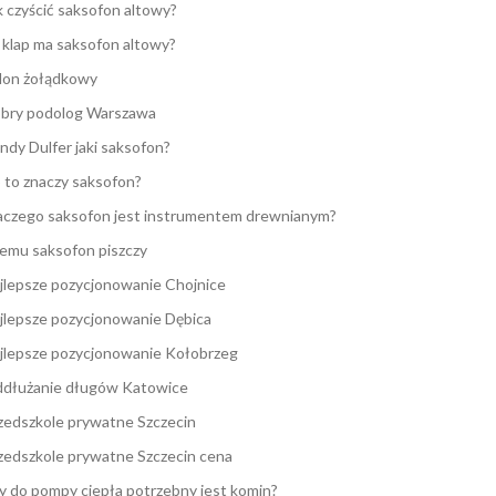
k czyścić saksofon altowy?
e klap ma saksofon altowy?
lon żołądkowy
bry podolog Warszawa
ndy Dulfer jaki saksofon?
 to znaczy saksofon?
aczego saksofon jest instrumentem drewnianym?
emu saksofon piszczy
jlepsze pozycjonowanie Chojnice
jlepsze pozycjonowanie Dębica
jlepsze pozycjonowanie Kołobrzeg
dłużanie długów Katowice
zedszkole prywatne Szczecin
zedszkole prywatne Szczecin cena
y do pompy ciepła potrzebny jest komin?