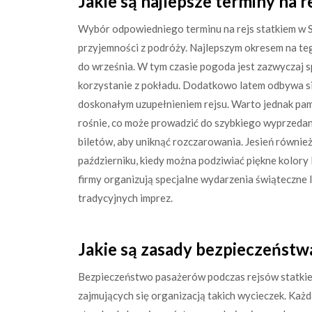
Jakie są najlepsze terminy na r
Wybór odpowiedniego terminu na rejs statkiem w S
przyjemności z podróży. Najlepszym okresem na tego
do września. W tym czasie pogoda jest zazwyczaj 
korzystanie z pokładu. Dodatkowo latem odbywa się
doskonałym uzupełnieniem rejsu. Warto jednak pam
rośnie, co może prowadzić do szybkiego wyprzedani
biletów, aby uniknąć rozczarowania. Jesień równie
październiku, kiedy można podziwiać piękne kolory l
firmy organizują specjalne wydarzenia świąteczne 
tradycyjnych imprez.
Jakie są zasady bezpieczeństw
Bezpieczeństwo pasażerów podczas rejsów statkiem 
zajmujących się organizacją takich wycieczek. Każ