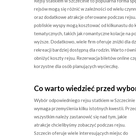
Rejsy statkiem w Szczecinie to popularna forma spę
rejsów mogą się różnić w zależności od wielu czynni
oraz dodatkowe atrakcje oferowane podczas rejsu.
pobliskie wyspy mogą kosztować od kilkunastu do k
tematycznych, takich jak romantyczne kolacje na p
wyższe. Dodatkowo, wiele firm oferuje zniżki dla d
rekreacji bardziej dostępną dla rodzin. Warto ró
obniżyć koszty rejsu. Rezerwacja biletów online c
korzystne dla osób planujących wycieczkę.
Co warto wiedzieć przed wybor
Wybór odpowiedniego rejsu statkiem w Szczecinie
wymaga przemyślenia kilku istotnych kwestii. Prze
wszystkim należy zastanowić się nad tym, jakie
atrakcje chcielibyśmy zobaczyć podczas rejsu.
Szczecin oferuje wiele interesujących miejsc do