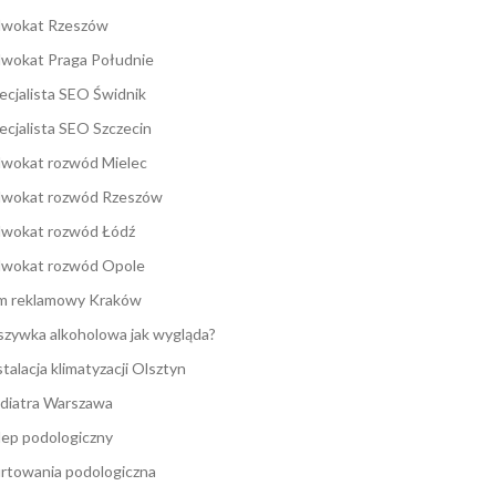
wokat Rzeszów
wokat Praga Południe
ecjalista SEO Świdnik
ecjalista SEO Szczecin
wokat rozwód Mielec
wokat rozwód Rzeszów
wokat rozwód Łódź
wokat rozwód Opole
lm reklamowy Kraków
zywka alkoholowa jak wygląda?
stalacja klimatyzacji Olsztyn
diatra Warszawa
lep podologiczny
rtowania podologiczna