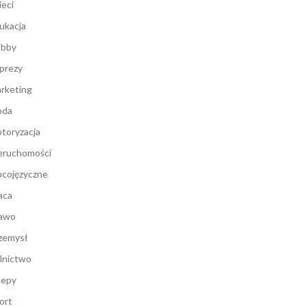
ieci
ukacja
bby
prezy
rketing
oda
toryzacja
eruchomości
cojęzyczne
aca
awo
zemysł
lnictwo
lepy
ort