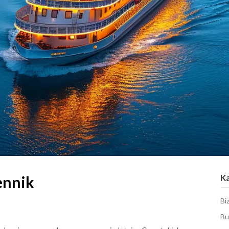
K
ennik
Bi
Bu