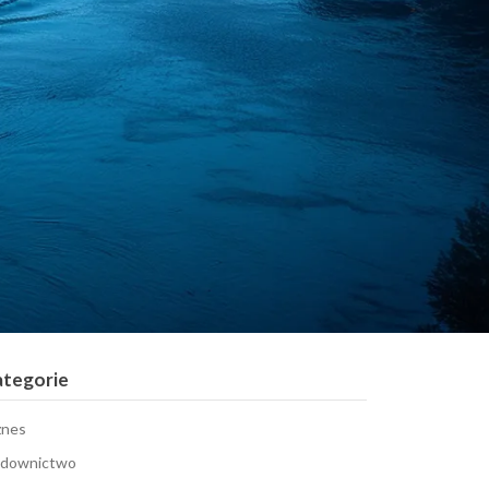
ategorie
znes
downictwo