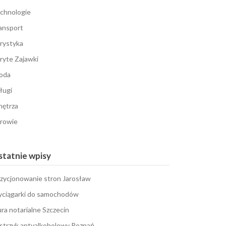
chnologie
ansport
rystyka
ryte Zajawki
oda
ługi
ętrza
rowie
tatnie wpisy
zycjonowanie stron Jarosław
ciągarki do samochodów
ura notarialne Szczecin
strzyk antyalkoholowy Poznań