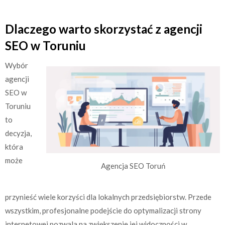
Dlaczego warto skorzystać z agencji
SEO w Toruniu
Wybór
agencji
SEO w
Toruniu
to
decyzja,
która
może
Agencja SEO Toruń
przynieść wiele korzyści dla lokalnych przedsiębiorstw. Przede
wszystkim, profesjonalne podejście do optymalizacji strony
internetowej pozwala na zwiększenie jej widoczności w