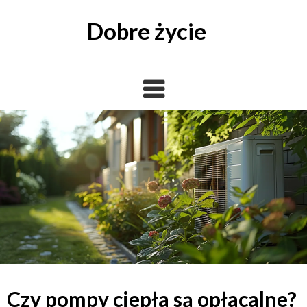
Skip
to
Dobre życie
content
Czy pompy ciepła są opłacalne?