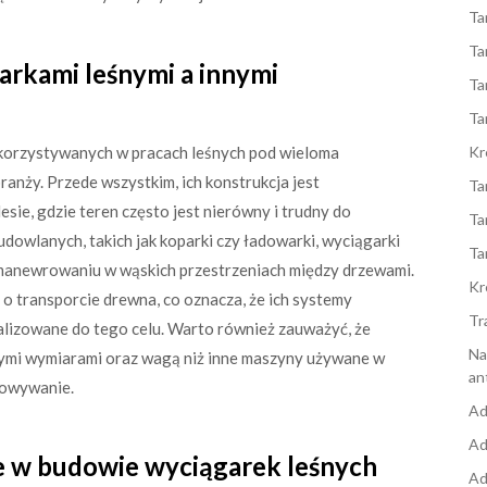
Ta
Ta
arkami leśnymi a innymi
Ta
Ta
ykorzystywanych w pracach leśnych pod wieloma
Kr
ranży. Przede wszystkim, ich konstrukcja jest
Ta
ie, gdzie teren często jest nierówny i trudny do
Ta
dowlanych, takich jak koparki czy ładowarki, wyciągarki
Ta
w manewrowaniu w wąskich przestrzeniach między drzewami.
Kr
o transporcie drewna, co oznacza, że ich systemy
Tr
izowane do tego celu. Warto również zauważyć, że
Na
szymi wymiarami oraz wagą niż inne maszyny używane w
an
chowywanie.
Ad
Ad
e w budowie wyciągarek leśnych
Ad