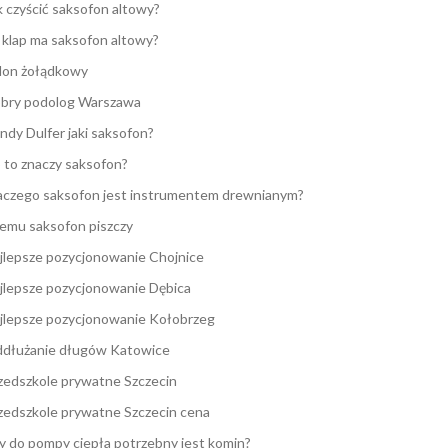
k czyścić saksofon altowy?
e klap ma saksofon altowy?
lon żołądkowy
bry podolog Warszawa
ndy Dulfer jaki saksofon?
 to znaczy saksofon?
aczego saksofon jest instrumentem drewnianym?
emu saksofon piszczy
jlepsze pozycjonowanie Chojnice
jlepsze pozycjonowanie Dębica
jlepsze pozycjonowanie Kołobrzeg
dłużanie długów Katowice
zedszkole prywatne Szczecin
zedszkole prywatne Szczecin cena
y do pompy ciepła potrzebny jest komin?