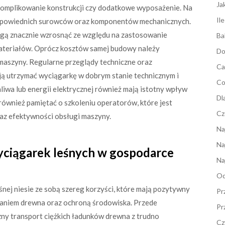
Ja
skomplikowanie konstrukcji czy dodatkowe wyposażenie. Na
Il
odpowiednich surowców oraz komponentów mechanicznych.
gą znacznie wzrosnąć ze względu na zastosowanie
Ba
materiałów. Oprócz kosztów samej budowy należy
Do
 maszyny. Regularne przeglądy techniczne oraz
Ca
ją utrzymać wyciągarkę w dobrym stanie technicznym i
Co
liwa lub energii elektrycznej również mają istotny wpływ
Dl
 również pamiętać o szkoleniu operatorów, które jest
Cz
az efektywności obsługi maszyny.
Na
Na
wyciągarek leśnych w gospodarce
Na
Od
nej niesie ze sobą szereg korzyści, które mają pozytywny
Pr
aniem drewna oraz ochroną środowiska. Przede
Pr
czny transport ciężkich ładunków drewna z trudno
Cz