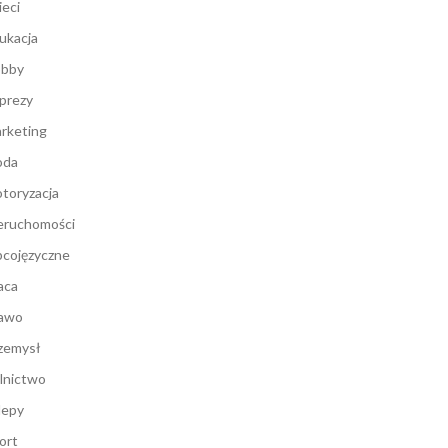
ieci
ukacja
bby
prezy
rketing
oda
toryzacja
eruchomości
cojęzyczne
aca
awo
zemysł
lnictwo
lepy
ort