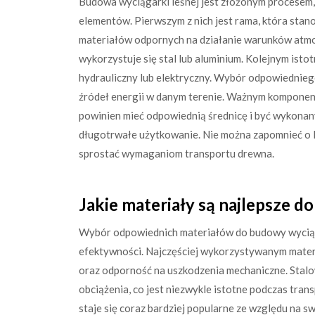
Budowa wyciągarki leśnej jest złożonym procesem
elementów. Pierwszym z nich jest rama, która stan
materiałów odpornych na działanie warunków atmo
wykorzystuje się stal lub aluminium. Kolejnym ist
hydrauliczny lub elektryczny. Wybór odpowiedniego
źródeł energii w danym terenie. Ważnym komponente
powinien mieć odpowiednią średnicę i być wykonan
długotrwałe użytkowanie. Nie można zapomnieć o li
sprostać wymaganiom transportu drewna.
Jakie materiały są najlepsze d
Wybór odpowiednich materiałów do budowy wyciągar
efektywności. Najczęściej wykorzystywanym materi
oraz odporność na uszkodzenia mechaniczne. Stalo
obciążenia, co jest niezwykle istotne podczas tran
staje się coraz bardziej popularne ze względu na s