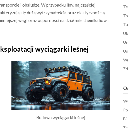
ansporcie i obsłudze. W przypadku liny, najczęściej
Te
arakteryzują się dużą wytrzymałością oraz elastycznością.
Tr
mniejszej wagi oraz odporności na działanie chemikaliów i
Tu
Uk
Ur
ksploatacji wyciągarki leśnej
Us
Wn
Zd
Os
Wy
Po
Budowa wyciągarki leśnej
Bi
a
Za