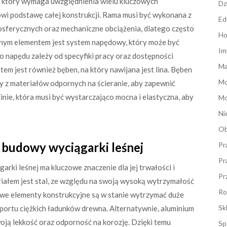
, który wymaga uwzględnienia wielu kluczowych
Dz
owi podstawę całej konstrukcji. Rama musi być wykonana z
Ed
sferycznych oraz mechaniczne obciążenia, dlatego często
Ho
otnym elementem jest system napędowy, który może być
Im
 napędu zależy od specyfiki pracy oraz dostępności
Ma
m jest również bęben, na który nawijana jest lina. Bęben
M
y z materiałów odpornych na ścieranie, aby zapewnić
nie, która musi być wystarczająco mocna i elastyczna, aby
Mo
Ni
Ob
o budowy wyciągarki leśnej
Pr
Pr
ki leśnej ma kluczowe znaczenie dla jej trwałości i
Pr
ałem jest stal, ze względu na swoją wysoką wytrzymałość
Ro
we elementy konstrukcyjne są w stanie wytrzymać duże
Sk
sportu ciężkich ładunków drewna. Alternatywnie, aluminium
woją lekkość oraz odporność na korozję. Dzięki temu
Sp