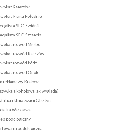
wokat Rzeszów
wokat Praga Południe
ecjalista SEO Świdnik
ecjalista SEO Szczecin
wokat rozwód Mielec
wokat rozwód Rzeszów
wokat rozwód Łódź
wokat rozwód Opole
lm reklamowy Kraków
zywka alkoholowa jak wygląda?
stalacja klimatyzacji Olsztyn
diatra Warszawa
lep podologiczny
rtowania podologiczna