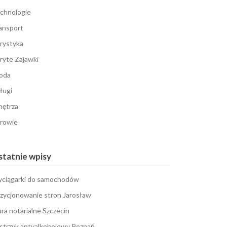
chnologie
ansport
rystyka
ryte Zajawki
oda
ługi
ętrza
rowie
tatnie wpisy
ciągarki do samochodów
zycjonowanie stron Jarosław
ura notarialne Szczecin
strzyk antyalkoholowy Poznań