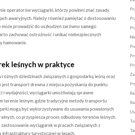
Pr
nie operatorów wyciągarki, którzy powinni znać zasady
jach awaryjnych. Należy również pamiętać o dostosowaniu
Pr
nie może prowadzić do uszkodzeń zarówno samego
Pr
 warto zachować ostrożność i unikać niebezpiecznych
Ni
zy hamowanie.
Pr
Pr
rek leśnych w praktyce
Pr
Za
w różnych dziedzinach związanych z gospodarką leśną oraz
Pr
est transport drewna z miejsca pozyskania do punktu
ci i wydajności, wyciągarki umożliwiają sprawne
Ra
m terenie leśnym, gdzie tradycyjne metody transportu
Ra
ągarki mogą być wykorzystywane do usuwania powalonych
Us
ralnych, co przyspiesza proces odbudowy terenów leśnych.
To
że zastosowanie wyciągarek w pracach związanych z
Ta
nfrastruktury turystycznej w lasach.