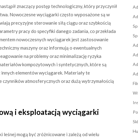
astąpił znaczący postęp technologiczny, który przyczynił
Ad
ństwa. Nowoczesne wyciągarki często wyposażone są w
Ad
iają precyzyjne sterowanie siłą ciągu oraz szybkością
Sp
rametry pracy do specyfiki danego zadania, co przekłada
Sp
lementem nowoczesnych wyciągarek jest zastosowanie
Ad
techniczny maszyny oraz informują o ewentualnych
Ad
reagowanie na problemy oraz minimalizację ryzyka
materiałów kompozytowych i syntetycznych, które są
Ad
z innych elementów wyciągarek. Materiały te
Ad
ie czynników atmosferycznych oraz dużą wytrzymałością
Fi
Ws
In
ową i eksploatacją wyciągarki
Po
Sk
Hu
i leśnej mogą być zróżnicowane i zależą od wielu