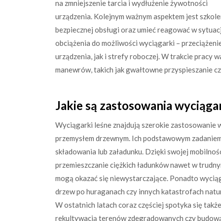
na zmniejszenie tarcia i wydłużenie żywotności
urządzenia. Kolejnym ważnym aspektem jest szkole
bezpiecznej obsługi oraz umieć reagować w sytuac
obciążenia do możliwości wyciągarki – przeciąże
urządzenia, jak i strefy roboczej. W trakcie pracy
manewrów, takich jak gwałtowne przyspieszanie c
Jakie są zastosowania wyciąga
Wyciągarki leśne znajdują szerokie zastosowanie 
przemysłem drzewnym. Ich podstawowym zadaniem j
składowania lub załadunku. Dzięki swojej mobilnoś
przemieszczanie ciężkich ładunków nawet w trudny
mogą okazać się niewystarczające. Ponadto wyci
drzew po huraganach czy innych katastrofach natu
W ostatnich latach coraz częściej spotyka się tak
rekultywacją terenów zdegradowanych czy budową i