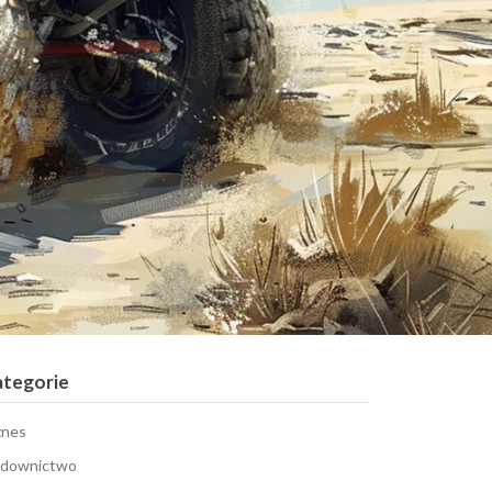
ategorie
znes
downictwo