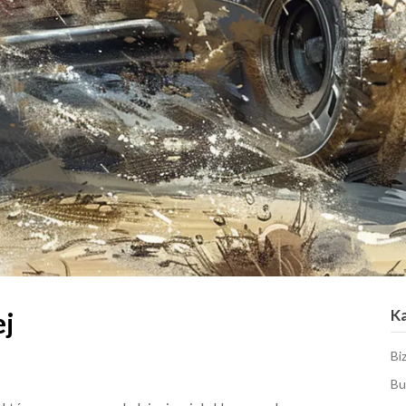
K
ej
Bi
Bu