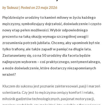
by
Tadeusz
|
Posted on
23 maja 2026
Pięćdziesiąte urodziny to kamień milowy w życiu każdego
mężczyzny, symbolizujący dojrzałość, doświadczenie i często
nowy etap pełen możliwości. Wybór odpowiedniego
prezentu na taką okazję wymaga szczególnej uwagi i
zrozumienia potrzeb jubilata. Chcemy, aby upominek był nie
tylko trafiony, ale także zapadł w pamięć na długie lata.
Zastanawiamy się, co na 50 urodziny dla faceta będzie
najlepszym wyborem – coś praktycznego, sentymentalnego,
a może doświadczenie, które dostarczy niezapomnianych
wrażeń?
Kluczem do sukcesu jest poznanie zainteresowań, pasji i marzeń
solenizanta. Czy jest to mężczyzna ceniący komfort i relaks,
miłośnik gadżetów technologicznych, pasjonat motoryzacji,
zapalony podróżnik, czy może ktoś, kto uwielbia odkrywać nowe