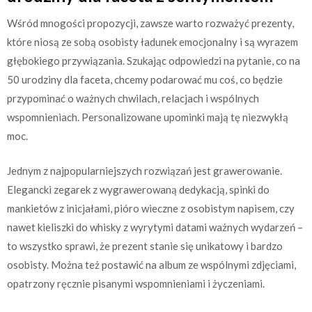
Wśród mnogości propozycji, zawsze warto rozważyć prezenty,
które niosą ze sobą osobisty ładunek emocjonalny i są wyrazem
głębokiego przywiązania. Szukając odpowiedzi na pytanie, co na
50 urodziny dla faceta, chcemy podarować mu coś, co będzie
przypominać o ważnych chwilach, relacjach i wspólnych
wspomnieniach. Personalizowane upominki mają tę niezwykłą
moc.
Jednym z najpopularniejszych rozwiązań jest grawerowanie.
Elegancki zegarek z wygrawerowaną dedykacją, spinki do
mankietów z inicjałami, pióro wieczne z osobistym napisem, czy
nawet kieliszki do whisky z wyrytymi datami ważnych wydarzeń –
to wszystko sprawi, że prezent stanie się unikatowy i bardzo
osobisty. Można też postawić na album ze wspólnymi zdjęciami,
opatrzony ręcznie pisanymi wspomnieniami i życzeniami.