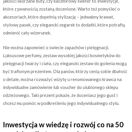
jakości skórzane buty, czy kaszmirowy sweter to inwestycje,
które z pewnością zostaną docenione. Warto też pomyśleć o
akcesoriach, które dopełnią stylizację – jedwabny krawat,
stylowy pasek, czy elegancki zegarek to dodatki, które potrafią
odmienić cały wizerunek.
Nie można zapomnieć o świecie zapachów i pielęgnacji.
Luksusowe perfumy, zestaw wysokiej jakości kosmetyków do
pielęgnacji twarzy i ciała, czy elegancki zestaw do golenia mogą
być trafionym prezentem. Dla panów, którzy cenią sobie dbałość
o detale, można rozważyć wizytę u renomowanego krawca na
indywidualne zamówienie lub voucher do ulubionego sklepu
odzieżowego. Taki prezent pokaże, że doceniasz jego gust i
chcesz mu pomóc w podkreśleniu jego indywidualnego stylu.
Inwestycja w wiedzę i rozwój co na 50