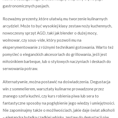
gastronomicznych pasjach.
Rozważmy prezenty, które ułatwią mu tworzenie kulinarnych
arcydzieł. Może to być wysokiej klasy zestaw noży kuchennych,
nowoczesny sprzęt AGD, taki jak blender o dużej mocy,
wolnowar, czy sous-vide, który pozwoli mu na
eksperymentowanie z różnymi technikami gotowania. Warto też
pomyśleć o eleganckich akcesoriach do grillowania, jeśli jest
miłośnikiem barbeque, lub o stylowych naczyniach i deskach do
serwowania potraw.
Alternatywnie, można postawić na doświadczenia. Degustacja
win z sommelierem, warsztaty kulinarne prowadzone przez
znanego szefa kuchni, czy kurs robienia piwa lub sera to
fantastyczne sposoby na pogłębienie jego wiedzy i umiejętności.
Nie zapominajmy także o możliwościach, jakie daje świat alkoholi
– elegancka butelka rzadkiej whisky, zestaw do degustacji piw