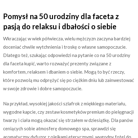
Pomysł na 50 urodziny dla faceta z
pasją do relaksu i dbałości o siebie
Wkraczając w wiek półwiecza, wielu mężczyzn zaczyna bardziej
doceniać chwile wytchnienia i troskę o własne samopoczucie.
Dlatego też, szukając odpowiedzi na pytanie co na 50 urodziny
dla faceta kupić, warto rozważyć prezenty związane z
komfortem, relaksem i dbaniem o siebie. Mogą to być rzeczy,
które pozwolą mu odprężyć się po ciężkim dniu lub zainwestować
w swoje zdrowie i dobre samopoczucie.
Na przykład, wysokiej jakości szlafrok z miękkiego materiału,
wygodne kapcie, czy zestaw kosmetyków premium do pielęgnacji
twarzy i ciała mogą okazać się strzałem w dziesiątkę. Dla panów
ceniących sobie atmosferę domowego spa, sprawdzi się
aromatyczny dyfuzor z olejkami eterycznymi, wygodny fotel do