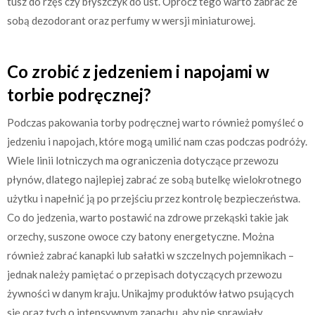
tusz do rzęs czy błyszczyk do ust. Oprócz tego warto zabrać ze
sobą dezodorant oraz perfumy w wersji miniaturowej.
Co zrobić z jedzeniem i napojami w
torbie podręcznej?
Podczas pakowania torby podręcznej warto również pomyśleć o
jedzeniu i napojach, które mogą umilić nam czas podczas podróży.
Wiele linii lotniczych ma ograniczenia dotyczące przewozu
płynów, dlatego najlepiej zabrać ze sobą butelkę wielokrotnego
użytku i napełnić ją po przejściu przez kontrolę bezpieczeństwa.
Co do jedzenia, warto postawić na zdrowe przekąski takie jak
orzechy, suszone owoce czy batony energetyczne. Można
również zabrać kanapki lub sałatki w szczelnych pojemnikach –
jednak należy pamiętać o przepisach dotyczących przewozu
żywności w danym kraju. Unikajmy produktów łatwo psujących
się oraz tych o intensywnym zapachu, aby nie sprawiały