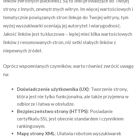
linków zwrotnych (backlinks). Są to linki prowadzące do Twojej
strony z innych, zewnętrznych witryn. Im więcej wartościowych i
tematycznie powiązanych stron linkuje do Twojej witryny, tym
wyżej wyszukiwarki oceniają jej autorytet i wiarygodność.
Jakość linków jest tu kluczowa – lepiej mieć kilka wartościowych
linków z renomowanych stron, niż setki słabych linków z
niepewnych źródeł.
Oprócz wspomnianych czynników, warto również zwrócić uwagę
na:
Doświadczenie użytkownika (UX)
: Tworzenie strony,
która jest nie tylko funkcjonalna, ale także przyjemna w
odbiorze i łatwa w obsłudze.
Bezpieczeństwo strony (HTTPS)
: Posiadanie
certyfikatu SSL jest obecnie standardem i czynnikiem
rankingowym.
Mapę strony XML
: Ułatwia robotom wyszukiwarek