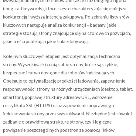
kwestia popularnych terminów, ale także fraz długiego ogona
(long-tail keywords), które często charakteryzują się mniejszą
konkurencją i wyższą intencją zakupową. Po zebraniu listy słów
kluczowych następuje analiza konkurencji – badamy, jakie
strategie stosują strony znajdujące się na czołowych pozycjach,
jakie treści publikują i jakie linki zdobywają.
Kolejnym kluczowym etapem jest optymalizacja techniczna
strony. Wyszukiwarki cenią sobie strony, które są szybkie,
bezpieczne i łatwo dostępne dla robotów indeksujących.
Obejmuje to optymalizację prędkości ładowania, zapewnienie
responsywności strony na różnych urządzeniach (desktop, tablet,
smartfon), poprawę struktury adresów URL, wdrożenie
certyfikatu SSL (HTTPS) oraz zapewnienie poprawnego
indeksowania strony przez wyszukiwarki. Niezbędne jest również
zadbanie o prawidłową strukturę strony, czyli logiczne
powiązanie poszczególnych podstron za pomocą linków