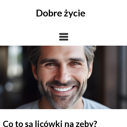
Skip
to
Dobre życie
content
Co to są licówki na zęby?