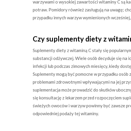
warzywami o wysokiej zawartości witaminy C są kal
potraw. Pomidory również zasługują na uwagę; choc
przypadku innych warzyw wymienionych wcześniej, 
Czy suplementy diety z witami
Suplementy diety z witaminą C stały się popularn
substancji odżywczej. Wiele osób decyduje się na
infekcji lub podczas zimowych miesięcy, kiedy do
Suplementy mogą być pomocne w przypadku osób z d
problemami zdrowotnymi wpływającymi na jej przys
suplementacja może prowadzić do skutków ubocznyc
się konsultację z lekarzem przed rozpoczęciem sup
świeżych owoców i warzyw powinny być zawsze pre
odpowiedniej podaży tej witaminy.