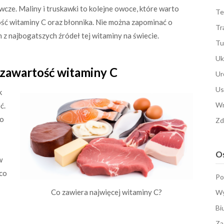
ywcze. Maliny i truskawki to kolejne owoce, które warto
Te
ość witaminy C oraz błonnika. Nie można zapominać o
Tr
m z najbogatszych źródeł tej witaminy na świecie.
Tu
Uk
 zawartość witaminy C
Ur
Us
k
Wn
ć.
no
Zd
Os
w
co
Po
Co zawiera najwięcej witaminy C?
Wy
Bi
Za