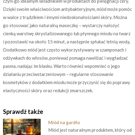
czyni go idealnym składnikiem w produktach do pielęgnacji cery.
Dzięki swoim właściwościom antybakteryjnym, miód może pomóc
w walce z trądzikiem i innymi niedoskonałościami skóry. Można
go stosować jako naturalną maseczkę – wystarczy nałożyć
cienką warstwę skrystalizowanego lub płynnego miodu na twarz
i pozostawić na około 15 minut, a następnie spłukać letnią wodą.
Dodatkowo miód jest często wykorzystywany w szamponach i
odżywkach do włosów, ponieważ pomaga nawilżać i wygładzać
pasma, nadając im blasku. Warto również wspomnieć o jego
działaniu przeciwstarzeniowym – regularne stosowanie
kosmetyków z dodatkiem miodu może przyczynić się do poprawy
elastyczności skóry oraz redukcji zmarszczek.
Sprawdź także
Miód na gardło
Miód jest naturalnym produktem, który od