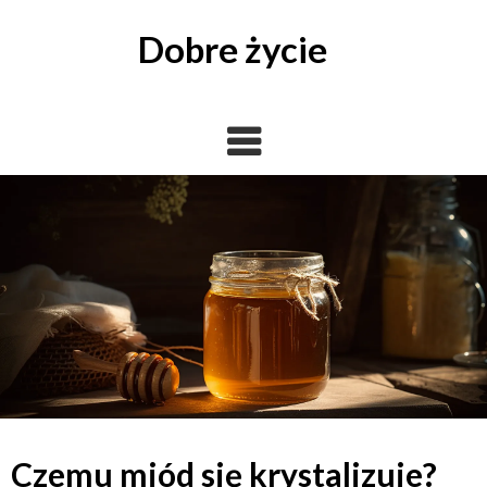
Skip
to
Dobre życie
content
Czemu miód się krystalizuje?