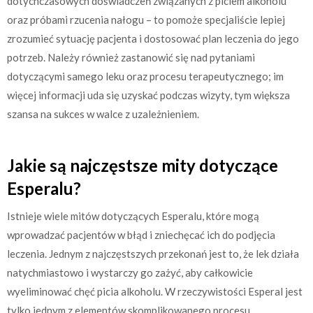
dotychczasowych doświadczeń związanych z piciem alkoholu
oraz próbami rzucenia nałogu – to pomoże specjaliście lepiej
zrozumieć sytuację pacjenta i dostosować plan leczenia do jego
potrzeb. Należy również zastanowić się nad pytaniami
dotyczącymi samego leku oraz procesu terapeutycznego; im
więcej informacji uda się uzyskać podczas wizyty, tym większa
szansa na sukces w walce z uzależnieniem.
Jakie są najczęstsze mity dotyczące
Esperalu?
Istnieje wiele mitów dotyczących Esperalu, które mogą
wprowadzać pacjentów w błąd i zniechęcać ich do podjęcia
leczenia. Jednym z najczęstszych przekonań jest to, że lek działa
natychmiastowo i wystarczy go zażyć, aby całkowicie
wyeliminować chęć picia alkoholu. W rzeczywistości Esperal jest
tylko jednym z elementów skomplikowanego procesu