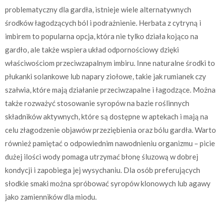
problematyczny dla gardła, istnieje wiele alternatywnych
środków łagodzących ból i podrażnienie. Herbata z cytryną i
imbirem to popularna opcja, która nie tylko działa kojąco na
gardło, ale także wspiera układ odpornościowy dzięki
właściwościom przeciwzapalnym imbiru. Inne naturalne środki to
płukanki solankowe lub napary ziołowe, takie jak rumianek czy
szałwia, które mają działanie przeciwzapalne i łagodzące. Można
także rozważyć stosowanie syropów na bazie roślinnych
składników aktywnych, które są dostępne w aptekach i mają na
celu złagodzenie objawów przeziębienia oraz bólu gardła. Warto
również pamiętać o odpowiednim nawodnieniu organizmu – picie
dużej ilości wody pomaga utrzymać błonę śluzową w dobrej
kondycji i zapobiega jej wysychaniu. Dla osób preferujących
słodkie smaki można spróbować syropów klonowych lub agawy
jako zamienników dla miodu.