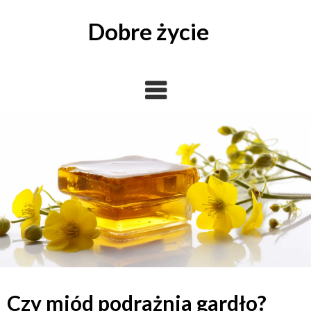
Skip
to
Dobre życie
content
Czy miód podrażnia gardło?