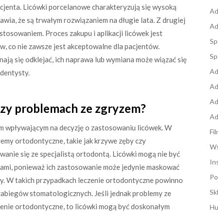
cjenta. Licówki porcelanowe charakteryzują się wysoką
Ad
awia, że są trwałym rozwiązaniem na długie lata. Z drugiej
Ad
stosowaniem. Proces zakupu i aplikacji licówek jest
Sp
, co nie zawsze jest akceptowalne dla pacjentów.
Sp
ynają się odklejać, ich naprawa lub wymiana może wiązać się
Ad
dentysty.
Ad
Ad
rzy problemach ze zgryzem?
Ad
m wpływającym na decyzję o zastosowaniu licówek. W
Fi
emy ortodontyczne, takie jak krzywe zęby czy
Ws
wanie się ze specjalistą ortodontą. Licówki mogą nie być
In
mami, ponieważ ich zastosowanie może jedynie maskować
Po
. W takich przypadkach leczenie ortodontyczne powinno
Sk
abiegów stomatologicznych. Jeśli jednak problemy ze
czenie ortodontyczne, to licówki mogą być doskonałym
Hu