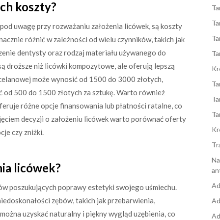
 ich koszty?
Ta
Ta
 pod uwagę przy rozważaniu założenia licówek, są koszty
Ta
acznie różnić w zależności od wielu czynników, takich jak
zenie dentysty oraz rodzaj materiału używanego do
Ta
ą droższe niż licówki kompozytowe, ale oferują lepszą
Kr
porcelanowej może wynosić od 1500 do 3000 złotych,
Ta
od 500 do 1500 złotych za sztukę. Warto również
Ta
eruje różne opcje finansowania lub płatności ratalne, co
Ta
jęciem decyzji o założeniu licówek warto porównać oferty
Kr
e czy zniżki.
Tr
Na
nia licówek?
an
Ad
ntów poszukujących poprawy estetyki swojego uśmiechu.
iedoskonałości zębów, takich jak przebarwienia,
Ad
 można uzyskać naturalny i piękny wygląd uzębienia, co
Ad