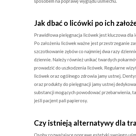
sposobem na poprawę wyglądu uśmiechu.
Jak dbać o licówki po ich założ
Prawidłowa pielęgnacja licówek jest kluczowa dla 
Po założeniu licówek ważne jest przestrzeganie zas
szczotkowanie zębów co najmniej dwa razy dziennie
dziennie. Należy również unikać twardych pokarm
prowadzić do uszkodzenia licówek. Regularne wizy
licówek oraz ogólnego zdrowia jamy ustnej. Denty
oraz produkty do pielęgnacji jamy ustnej dedykow
substancji mogących powodować przebarwienia, taki
jeśli pacjent pali papierosy.
Czy istnieją alternatywy dla t
Osoby rozważające poprawę estetyki swojego uśmi