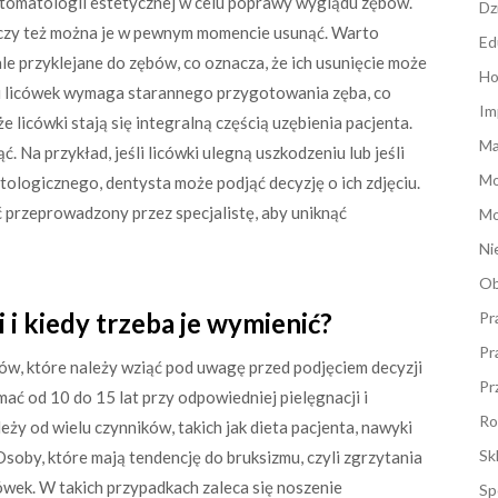
 stomatologii estetycznej w celu poprawy wyglądu zębów.
Dz
e, czy też można je w pewnym momencie usunąć. Warto
Ed
le przyklejane do zębów, co oznacza, że ich usunięcie może
Ho
cji licówek wymaga starannego przygotowania zęba, co
Im
e licówki stają się integralną częścią uzębienia pacjenta.
Ma
. Na przykład, jeśli licówki ulegną uszkodzeniu lub jeśli
M
atologicznego, dentysta może podjąć decyzję o ich zdjęciu.
ć przeprowadzony przez specjalistę, aby uniknąć
Mo
Ni
Ob
 i kiedy trzeba je wymienić?
Pr
Pr
ów, które należy wziąć pod uwagę przed podjęciem decyzji
Pr
ać od 10 do 15 lat przy odpowiedniej pielęgnacji i
Ro
eży od wielu czynników, takich jak dieta pacjenta, nawyki
Sk
Osoby, które mają tendencję do bruksizmu, czyli zgrzytania
wek. W takich przypadkach zaleca się noszenie
Sp