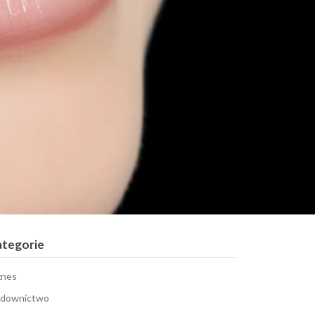
ategorie
znes
downictwo