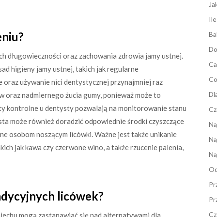
Ja
Il
eniu?
Ba
Do
ich długowieczności oraz zachowania zdrowia jamy ustnej.
Ca
ad higieny jamy ustnej, takich jak regularne
Co
 oraz używanie nici dentystycznej przynajmniej raz
Dl
ów oraz nadmiernego żucia gumy, ponieważ może to
ty kontrolne u dentysty pozwalają na monitorowanie stanu
Cz
sta może również doradzić odpowiednie środki czyszczące
Na
ane osobom noszącym licówki. Ważne jest także unikanie
Na
ch jak kawa czy czerwone wino, a także rzucenie palenia,
Na
Od
Pr
radycyjnych licówek?
Pr
Cz
echu mogą zastanawiać się nad alternatywami dla