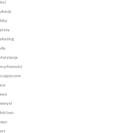
ieci
ukacja
bby
prezy
rketing
oda
toryzacja
eruchomości
cojęzyczne
aca
awo
zemysł
lnictwo
lepy
ort