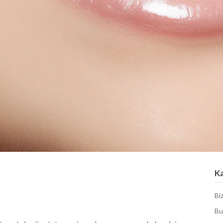
K
Bi
Bu