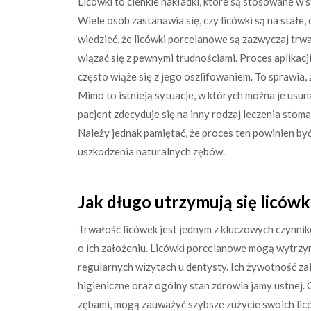
Licówki to cienkie nakładki, które są stosowane w
Wiele osób zastanawia się, czy licówki są na stał
wiedzieć, że licówki porcelanowe są zazwyczaj trwa
wiązać się z pewnymi trudnościami. Proces aplika
często wiąże się z jego oszlifowaniem. To sprawia, ż
Mimo to istnieją sytuacje, w których można je usunąć
pacjent zdecyduje się na inny rodzaj leczenia stom
Należy jednak pamiętać, że proces ten powinien by
uszkodzenia naturalnych zębów.
Jak długo utrzymują się licówki
Trwałość licówek jest jednym z kluczowych czynnik
o ich założeniu. Licówki porcelanowe mogą wytrzym
regularnych wizytach u dentysty. Ich żywotność zal
higieniczne oraz ogólny stan zdrowia jamy ustnej. 
zębami, mogą zauważyć szybsze zużycie swoich licó