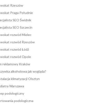
wokat Rzeszów
wokat Praga Południe
ecjalista SEO Świdnik
ecjalista SEO Szczecin
wokat rozwód Mielec
wokat rozwód Rzeszów
wokat rozwód Łódź
wokat rozwód Opole
lm reklamowy Kraków
zywka alkoholowa jak wygląda?
stalacja klimatyzacji Olsztyn
diatra Warszawa
lep podologiczny
rtowania podologiczna