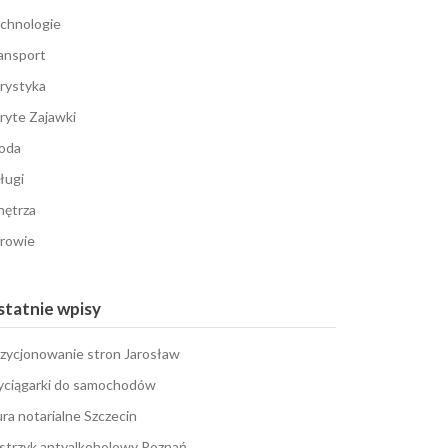
chnologie
ansport
rystyka
ryte Zajawki
oda
ługi
ętrza
rowie
tatnie wpisy
zycjonowanie stron Jarosław
ciągarki do samochodów
ura notarialne Szczecin
strzyk antyalkoholowy Poznań