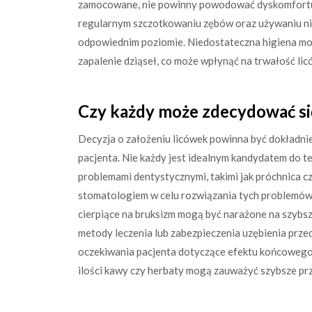
zamocowane, nie powinny powodować dyskomfortu a
regularnym szczotkowaniu zębów oraz używaniu nic
odpowiednim poziomie. Niedostateczna higiena moż
zapalenie dziąseł, co może wpłynąć na trwałość lic
Czy każdy może zdecydować się
Decyzja o założeniu licówek powinna być dokładni
pacjenta. Nie każdy jest idealnym kandydatem do 
problemami dentystycznymi, takimi jak próchnica c
stomatologiem w celu rozwiązania tych problemów
cierpiące na bruksizm mogą być narażone na szybs
metody leczenia lub zabezpieczenia uzębienia prze
oczekiwania pacjenta dotyczące efektu końcowego 
ilości kawy czy herbaty mogą zauważyć szybsze pr