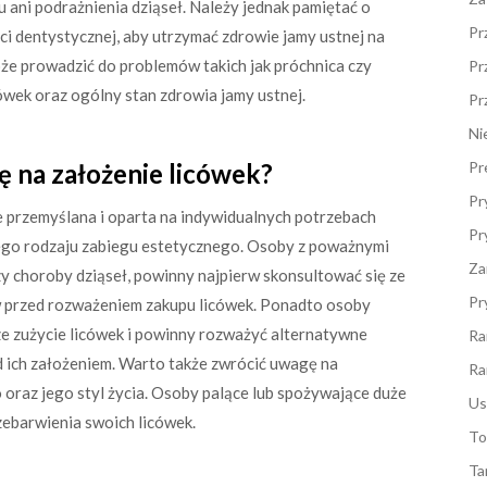
ni podrażnienia dziąseł. Należy jednak pamiętać o
Pr
i dentystycznej, aby utrzymać zdrowie jamy ustnej na
e prowadzić do problemów takich jak próchnica czy
Pr
ówek oraz ogólny stan zdrowia jamy ustnej.
Pr
Ni
 na założenie licówek?
Pr
Pr
e przemyślana i oparta na indywidualnych potrzebach
Pr
tego rodzaju zabiegu estetycznego. Osoby z poważnymi
Za
zy choroby dziąseł, powinny najpierw skonsultować się ze
Pr
 przed rozważeniem zakupu licówek. Ponadto osoby
ze zużycie licówek i powinny rozważyć alternatywne
Ra
d ich założeniem. Warto także zwrócić uwagę na
Ra
oraz jego styl życia. Osoby palące lub spożywające duże
Us
zebarwienia swoich licówek.
To
Ta