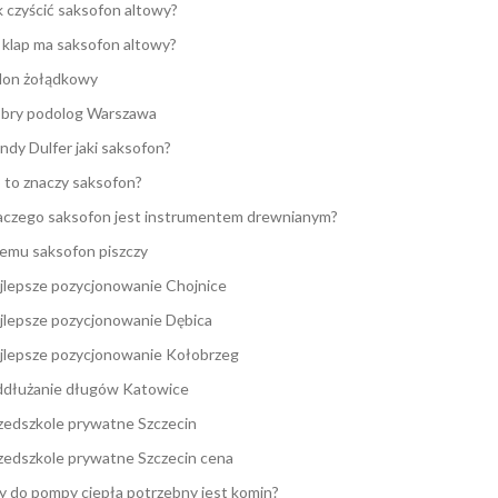
k czyścić saksofon altowy?
e klap ma saksofon altowy?
lon żołądkowy
bry podolog Warszawa
ndy Dulfer jaki saksofon?
 to znaczy saksofon?
aczego saksofon jest instrumentem drewnianym?
emu saksofon piszczy
jlepsze pozycjonowanie Chojnice
jlepsze pozycjonowanie Dębica
jlepsze pozycjonowanie Kołobrzeg
dłużanie długów Katowice
zedszkole prywatne Szczecin
zedszkole prywatne Szczecin cena
y do pompy ciepła potrzebny jest komin?