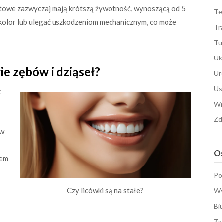
ytowe zazwyczaj mają krótszą żywotność, wynoszącą od 5
Te
 kolor lub ulegać uszkodzeniom mechanicznym, co może
Tr
Tu
Uk
ie zębów i dziąseł?
Ur
Us
k
Wn
Zd
ów
Os
iem
Po
Czy licówki są na stałe?
Wy
Bi
Za