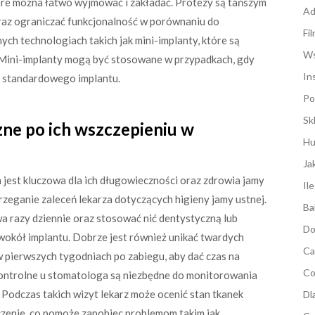
tóre można łatwo wyjmować i zakładać. Protezy są tańszym
Ad
az ograniczać funkcjonalność w porównaniu do
Fi
h technologiach takich jak mini-implanty, które są
Ws
y. Mini-implanty mogą być stosowane w przypadkach, gdy
In
ia standardowego implantu.
Po
Sk
zne po ich wszczepieniu w
Hu
Ja
jest kluczowa dla ich długowieczności oraz zdrowia jamy
Il
rzeganie zaleceń lekarza dotyczących higieny jamy ustnej.
Ba
a razy dziennie oraz stosować nić dentystyczną lub
Do
wokół implantu. Dobrze jest również unikać twardych
Ca
pierwszych tygodniach po zabiegu, aby dać czas na
Co
kontrolne u stomatologa są niezbędne do monitorowania
 Podczas takich wizyt lekarz może ocenić stan tkanek
Dl
zenie, co pomoże zapobiec problemom takim jak