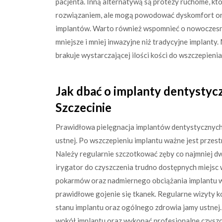
pacjenta. Inną alternatywą są protezy ruchome, k
rozwiązaniem, ale mogą powodować dyskomfort or
implantów. Warto również wspomnieć o nowoczesnyc
mniejsze i mniej inwazyjne niż tradycyjne implant
brakuje wystarczającej ilości kości do wszczepien
Jak dbać o implanty dentystyc
Szczecinie
Prawidłowa pielęgnacja implantów dentystycznych 
ustnej. Po wszczepieniu implantu ważne jest przest
Należy regularnie szczotkować zęby co najmniej dw
irygator do czyszczenia trudno dostępnych miejsc 
pokarmów oraz nadmiernego obciążania implantu w 
prawidłowe gojenie się tkanek. Regularne wizyty 
stanu implantu oraz ogólnego zdrowia jamy ustnej.
wokół implantu oraz wykonać profesjonalne czyszc