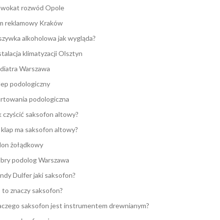
wokat rozwód Opole
lm reklamowy Kraków
zywka alkoholowa jak wygląda?
stalacja klimatyzacji Olsztyn
diatra Warszawa
lep podologiczny
rtowania podologiczna
k czyścić saksofon altowy?
e klap ma saksofon altowy?
lon żołądkowy
bry podolog Warszawa
ndy Dulfer jaki saksofon?
 to znaczy saksofon?
aczego saksofon jest instrumentem drewnianym?