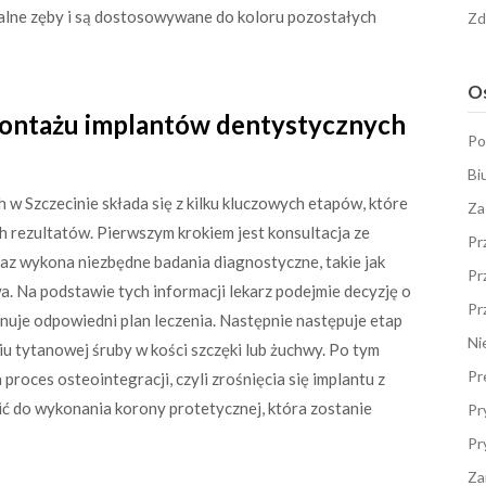
uralne zęby i są dostosowywane do koloru pozostałych
Zd
Os
montażu implantów dentystycznych
Po
Bi
w Szczecinie składa się z kilku kluczowych etapów, które
Za
h rezultatów. Pierwszym krokiem jest konsultacja ze
Pr
oraz wykona niezbędne badania diagnostyczne, takie jak
Pr
. Na podstawie tych informacji lekarz podejmie decyzję o
Pr
uje odpowiedni plan leczenia. Następnie następuje etap
Ni
iu tytanowej śruby w kości szczęki lub żuchwy. Po tym
Pr
proces osteointegracji, czyli zrośnięcia się implantu z
ić do wykonania korony protetycznej, która zostanie
Pr
Pr
Za