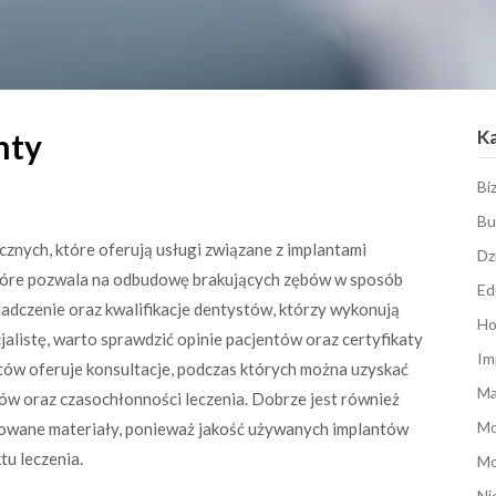
K
nty
Bi
Bu
cznych, które oferują usługi związane z implantami
Dz
tóre pozwala na odbudowę brakujących zębów w sposób
Ed
adczenie oraz kwalifikacje dentystów, którzy wykonują
Ho
alistę, warto sprawdzić opinie pacjentów oraz certyfikaty
Im
tów oferuje konsultacje, podczas których można uzyskać
Ma
ów oraz czasochłonności leczenia. Dobrze jest również
M
owane materiały, ponieważ jakość używanych implantów
u leczenia.
Mo
Ni