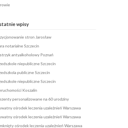
rowie
tatnie wpisy
zycjonowanie stron Jarosław
ura notarialne Szczecin
strzyk antyalkoholowy Poznań
zedszkole niepubliczne Szczecin
zedszkola publiczne Szczecin
zedszkole niepubliczne Szczecin
eruchomości Koszalin
ezenty personalizowane na 60 urodziny
ywatny ośrodek leczenia uzależnień Warszawa
ywatny ośrodek leczenia uzależnień Warszawa
mknięty ośrodek leczenia uzależnień Warszawa