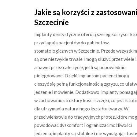
Jakie są korzyści z zastosowa
Szczecinie
Implanty dentystyczne oferują szereg korzyści, kt
przyciągają pacjentów do gabinetów
stomatologicznych w Szczecinie. Przede wszystkim
są one niezwykle trwałe i mogą służyć przez wiele l
a nawet przez całe życie, jeśli są odpowiednio
pielęgnowane. Dzięki implantom pacjenci mogą
cieszyć się pełną funkcjonalnością zgryzu, co ułatw
jedzenie i mówienie. Dodatkowo, implanty pomaga
w zachowaniu struktury kości szczęki, co jest istot
dla utrzymania naturalnego kształtu twarzy. W
przeciwieństwie do tradycyjnych protez, które mo
powodować dyskomfort i ograniczać możliwości
jedzenia, implanty są stabilne i nie wymagają sto