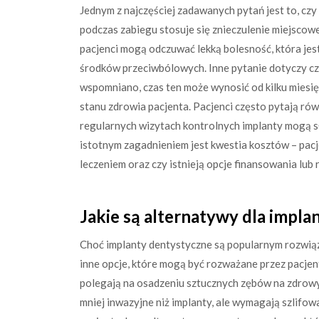
Jednym z najczęściej zadawanych pytań jest to, czy
podczas zabiegu stosuje się znieczulenie miejscow
pacjenci mogą odczuwać lekką bolesność, która je
środków przeciwbólowych. Inne pytanie dotyczy cza
wspomniano, czas ten może wynosić od kilku miesię
stanu zdrowia pacjenta. Pacjenci często pytają rów
regularnych wizytach kontrolnych implanty mogą słu
istotnym zagadnieniem jest kwestia kosztów – pacje
leczeniem oraz czy istnieją opcje finansowania lub 
Jakie są alternatywy dla impl
Choć implanty dentystyczne są popularnym rozwiąz
inne opcje, które mogą być rozważane przez pacjent
polegają na osadzeniu sztucznych zębów na zdrowy
mniej inwazyjne niż implanty, ale wymagają szlifow