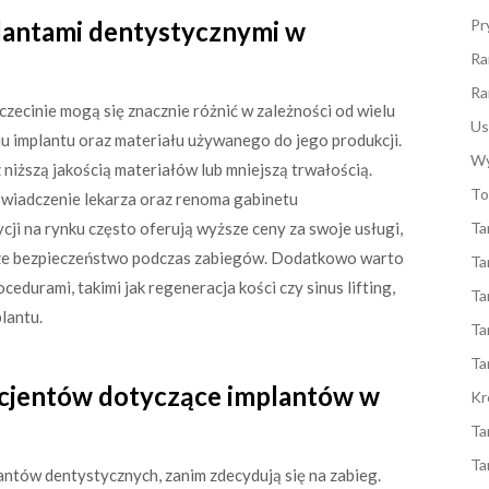
plantami dentystycznymi w
Pr
Ra
Ra
zecinie mogą się znacznie różnić w zależności od wielu
Us
u implantu oraz materiału używanego do jego produkcji.
Wy
niższą jakością materiałów lub mniejszą trwałością.
To
wiadczenie lekarza oraz renoma gabinetu
i na rynku często oferują wyższe ceny za swoje usługi,
Ta
ksze bezpieczeństwo podczas zabiegów. Dodatkowo warto
Ta
durami, takimi jak regeneracja kości czy sinus lifting,
Ta
lantu.
Ta
Ta
pacjentów dotyczące implantów w
Kr
Ta
Ta
antów dentystycznych, zanim zdecydują się na zabieg.