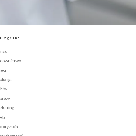
ategorie
znes
downictwo
ieci
ukacja
bby
prezy
rketing
oda
toryzacja
eruchomości