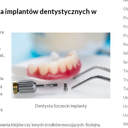
Ob
nia implantów dentystycznych w
Pr
Pr
óre
Pr
Ro
,
Sk
at,
Sp
Te
ia
Tr
ją
Tu
ne
Uk
Dentysta Szczecin implanty
Ur
gą
Us
Wn
sowania klejów czy innych środków mocujących. Kolejną