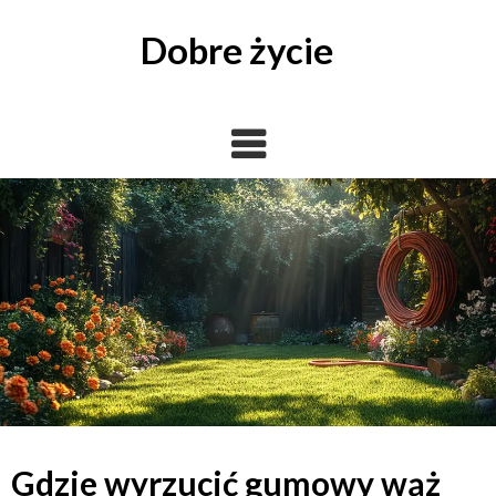
Skip
to
Dobre życie
content
Gdzie wyrzucić gumowy wąż