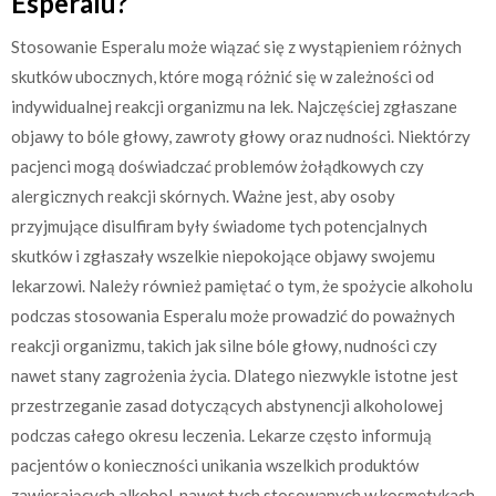
Esperalu?
Stosowanie Esperalu może wiązać się z wystąpieniem różnych
skutków ubocznych, które mogą różnić się w zależności od
indywidualnej reakcji organizmu na lek. Najczęściej zgłaszane
objawy to bóle głowy, zawroty głowy oraz nudności. Niektórzy
pacjenci mogą doświadczać problemów żołądkowych czy
alergicznych reakcji skórnych. Ważne jest, aby osoby
przyjmujące disulfiram były świadome tych potencjalnych
skutków i zgłaszały wszelkie niepokojące objawy swojemu
lekarzowi. Należy również pamiętać o tym, że spożycie alkoholu
podczas stosowania Esperalu może prowadzić do poważnych
reakcji organizmu, takich jak silne bóle głowy, nudności czy
nawet stany zagrożenia życia. Dlatego niezwykle istotne jest
przestrzeganie zasad dotyczących abstynencji alkoholowej
podczas całego okresu leczenia. Lekarze często informują
pacjentów o konieczności unikania wszelkich produktów
zawierających alkohol, nawet tych stosowanych w kosmetykach