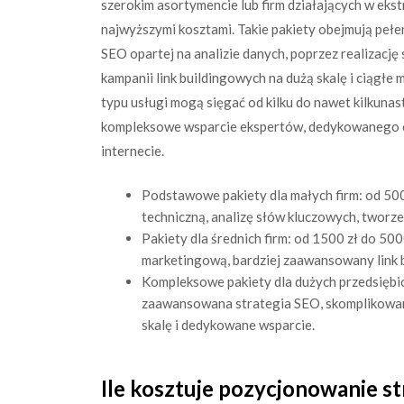
szerokim asortymencie lub firm działających w ekst
najwyższymi kosztami. Takie pakiety obejmują pełe
SEO opartej na analizie danych, poprzez realizacj
kampanii link buildingowych na dużą skalę i ciągł
typu usługi mogą sięgać od kilku do nawet kilkunas
kompleksowe wsparcie ekspertów, dedykowanego op
internecie.
Podstawowe pakiety dla małych firm: od 500
techniczną, analizę słów kluczowych, tworz
Pakiety dla średnich firm: od 1500 zł do 50
marketingową, bardziej zaawansowany link b
Kompleksowe pakiety dla dużych przedsiębio
zaawansowana strategia SEO, skomplikowane
skalę i dedykowane wsparcie.
Ile kosztuje pozycjonowanie s