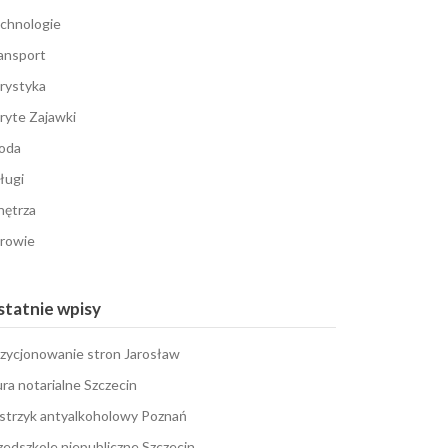
chnologie
ansport
rystyka
ryte Zajawki
oda
ługi
ętrza
rowie
tatnie wpisy
zycjonowanie stron Jarosław
ura notarialne Szczecin
strzyk antyalkoholowy Poznań
zedszkole niepubliczne Szczecin