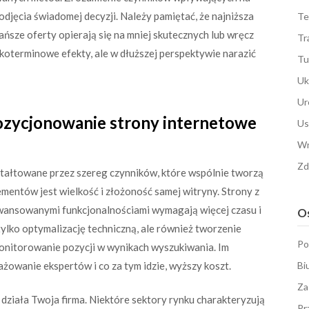
djęcia świadomej decyzji. Należy pamiętać, że najniższa
Te
ańsze oferty opierają się na mniej skutecznych lub wręcz
Tr
koterminowe efekty, ale w dłuższej perspektywie narazić
Tu
Uk
Ur
 pozycjonowanie strony internetowe
Us
Wn
Zd
tałtowane przez szereg czynników, które wspólnie tworzą
mentów jest wielkość i złożoność samej witryny. Strony z
awansowanymi funkcjonalnościami wymagają więcej czasu i
Os
tylko optymalizację techniczną, ale również tworzenie
Po
monitorowanie pozycji w wynikach wyszukiwania. Im
żowanie ekspertów i co za tym idzie, wyższy koszt.
Bi
Za
 działa Twoja firma. Niektóre sektory rynku charakteryzują
Pr