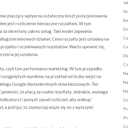
Ja
Il
 ma znaczący wpływ na ostateczny koszt pozycjonowania
Ba
em jest rozliczenie miesięczne ryczałtem. W tym
Do
a za określony zakres usług. Taki model zapewnia
Ca
długoterminowych działań. Cena ryczałtu jest ustalana na
projektu i oczekiwanych rezultatów. Warto upewnić się,
Co
ryteria jej ustalenia.
Dl
Cz
ty, czyli tzw. performance marketing. W tym przypadku
Na
 osiągniętych wyników, na przykład od liczby wejść na
Na
ankingu Google dla konkretnych słów kluczowych. Ten
Na
eć pewność, że płacą za realne rezultaty. Jednakże, wymaga
dicators) i jasnych zasad rozliczeń, aby uniknąć
Od
, a jeśli już, to zazwyczaj wiąże się on z wyższymi
Pr
Pr
Cz