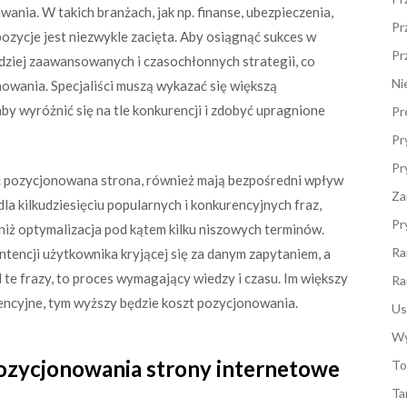
nia. W takich branżach, jak np. finanse, ubezpieczenia,
Pr
zycje jest niezwykle zacięta. Aby osiągnąć sukces w
Pr
dziej zaawansowanych i czasochłonnych strategii, co
Ni
nowania. Specjaliści muszą wykazać się większą
y wyróżnić się na tle konkurencji i zdobyć upragnione
Pr
Pr
Pr
być pozycjonowana strona, również mają bezpośredni wpływ
Za
dla kilkudziesięciu popularnych i konkurencyjnych fraz,
Pr
 niż optymalizacja pod kątem kilku niszowych terminów.
Ra
ntencji użytkownika kryjącej się za danym zapytaniem, a
te frazy, to proces wymagający wiedzy i czasu. Im większy
Ra
rencyjne, tym wyższy będzie koszt pozycjonowania.
Us
Wy
pozycjonowania strony internetowe
To
Ta