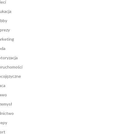
ieci
ukacja
bby
prezy
rketing
oda
toryzacja
eruchomości
cojęzyczne
aca
awo
zemysł
lnictwo
lepy
ort