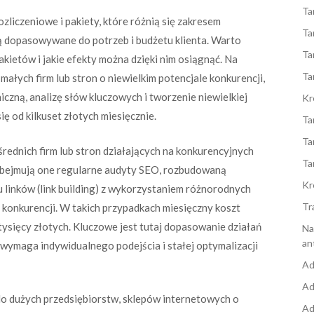
Ta
liczeniowe i pakiety, które różnią się zakresem
Ta
ą dopasowywane do potrzeb i budżetu klienta. Warto
Ta
akietów i jakie efekty można dzięki nim osiągnąć. Na
Ta
małych firm lub stron o niewielkim potencjale konkurencji,
ną, analizę słów kluczowych i tworzenie niewielkiej
Kr
ię od kilkuset złotych miesięcznie.
Ta
Ta
rednich firm lub stron działających na konkurencyjnych
Ta
. Obejmują one regularne audyty SEO, rozbudowaną
Kr
 linków (link building) z wykorzystaniem różnorodnych
Tr
 konkurencji. W takich przypadkach miesięczny koszt
tysięcy złotych. Kluczowe jest tutaj dopasowanie działań
Na
an
o wymaga indywidualnego podejścia i stałej optymalizacji
Ad
Ad
o dużych przedsiębiorstw, sklepów internetowych o
Ad