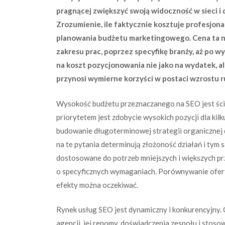
pragnącej zwiększyć swoją widoczność w sieci i
Zrozumienie, ile faktycznie kosztuje profesjo
planowania budżetu marketingowego. Cena ta nie
zakresu prac, poprzez specyfikę branży, aż po wy
na koszt pozycjonowania nie jako na wydatek, al
przynosi wymierne korzyści w postaci wzrostu ru
Wysokość budżetu przeznaczanego na SEO jest ściś
priorytetem jest zdobycie wysokich pozycji dla kil
budowanie długoterminowej strategii organicznej
na te pytania determinują złożoność działań i tym 
dostosowane do potrzeb mniejszych i większych prz
o specyficznych wymaganiach. Porównywanie ofert w
efekty można oczekiwać.
Rynek usług SEO jest dynamiczny i konkurencyjny. C
agencji, jej renomy, doświadczenia zespołu i sto