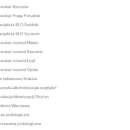
wokat Rzeszów
wokat Praga Południe
ecjalista SEO Świdnik
ecjalista SEO Szczecin
wokat rozwód Mielec
wokat rozwód Rzeszów
wokat rozwód Łódź
wokat rozwód Opole
lm reklamowy Kraków
zywka alkoholowa jak wygląda?
stalacja klimatyzacji Olsztyn
diatra Warszawa
lep podologiczny
rtowania podologiczna