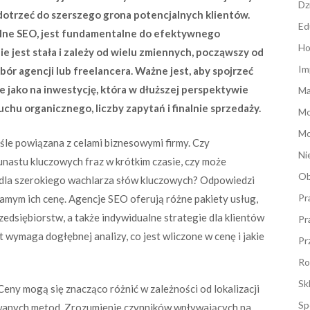
Dz
 dotrzeć do szerszego grona potencjalnych klientów.
Ed
nalne SEO, jest fundamentalne do efektywnego
Ho
 jest stała i zależy od wielu zmiennych, począwszy od
Im
bór agencji lub freelancera. Ważne jest, aby spojrzeć
e jako na inwestycję, która w dłuższej perspektywie
Ma
chu organicznego, liczby zapytań i finalnie sprzedaży.
M
Mo
le powiązana z celami biznesowymi firmy. Czy
Ni
kunastu kluczowych fraz w krótkim czasie, czy może
Ob
 dla szerokiego wachlarza słów kluczowych? Odpowiedzi
Pr
samym ich cenę. Agencje SEO oferują różne pakiety usług,
edsiębiorstw, a także indywidualne strategie dla klientów
Pr
ymaga dogłębnej analizy, co jest wliczone w cenę i jakie
Pr
Ro
Sk
eny mogą się znacząco różnić w zależności od lokalizacji
Sp
sowanych metod. Zrozumienie czynników wpływających na