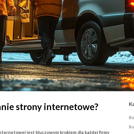
K
anie strony internetowe?
Bi
Bu
nternetowej jest kluczowym krokiem dla każdej firmy