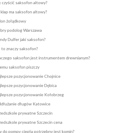
k czyścić saksofon altowy?
e klap ma saksofon altowy?
lon żołądkowy
bry podolog Warszawa
ndy Dulfer jaki saksofon?
 to znaczy saksofon?
aczego saksofon jest instrumentem drewnianym?
emu saksofon piszczy
jlepsze pozycjonowanie Chojnice
jlepsze pozycjonowanie Dębica
jlepsze pozycjonowanie Kołobrzeg
dłużanie długów Katowice
zedszkole prywatne Szczecin
zedszkole prywatne Szczecin cena
y do pompy ciepła potrzebny jest komin?