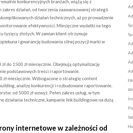
remalnie konkurencyjnych branżach, wiążą się z
Ad
n zakres działań, od tworzenia zaawansowanej strategii
Ad
ę skomplikowanych działań technicznych, aż po prowadzenie
Sp
e monitorowanie efektywności. Miesięczne wydatki na tego
tu tysięcy złotych. W zamian klient otrzymuje
Sp
iekuna i gwarancję budowania silnej pozycji marki w
Ad
Ad
Ad
 zł do 1500 zł miesięcznie. Obejmują optymalizację
enie podstawowych treści i raportowanie.
Ad
00 zł miesięcznie. Wzbogacone o strategię content
Fi
uilding, analizę konkurencji i rozbudowane raportowanie.
Ws
rstw: od 5000 zł wzwyż. Pełen zakres usług, w tym
In
 działania techniczne, kampanie link buildingowe na dużą
Po
Sk
trony internetowe w zależności od
Hu