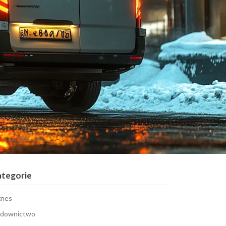
ategorie
znes
downictwo