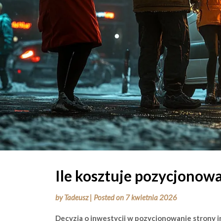
Ile kosztuje pozycjonow
by
Tadeusz
|
Posted on
7 kwietnia 2026
Decyzja o inwestycji w pozycjonowanie strony i