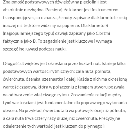
Znajomość podstawowych dźwięków na pięciolinii jest
absolutnie niezbędna. Pamiętaj, że klarnet jest instrumentem
transponującym, co oznacza, że nuty zapisane dla klarnetu brzmią
inaczej niż te, które widzimy na papierze. Dla klarnetu B
(najpopularniejszego typu) dźwięk zapisany jako C brzmi
faktycznie jako B. To zagadnienie jest kluczowe i wymaga
szczególnej uwagi podczas nauki.
Długość dźwięków jest określana przez kształt nut. Istnieje kilka
podstawowych wartości rytmicznych: cała nuta, półnuta,
ćwierćnuta, ósemka, szesnastka i dalej. Każda z nich ma określoną
wartość czasową, która w połączeniu z tempem utworu pozwala
na odtworzenie właściwego rytmu. Zrozumienie relacji między
tymi wartościami jest fundamentalne dla poprawnego wykonania
utworu. Na przykład, ćwierćnuta trwa połowę krócej niż półnuta,
a cała nuta trwa cztery razy dłużej niż ćwierćnuta. Precyzyjne
odmierzenie tych wartości jest kluczem do płynnego i