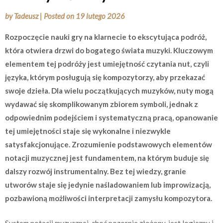
by
Tadeusz
|
Posted on
19 lutego 2026
Rozpoczęcie nauki gry na klarnecie to ekscytująca podróż,
która otwiera drzwi do bogatego świata muzyki. Kluczowym
elementem tej podróży jest umiejętność czytania nut, czyli
języka, którym posługują się kompozytorzy, aby przekazać
swoje dzieła. Dla wielu początkujących muzyków, nuty mogą
wydawać się skomplikowanym zbiorem symboli, jednak z
odpowiednim podejściem i systematyczną pracą, opanowanie
tej umiejętności staje się wykonalne i niezwykle
satysfakcjonujące. Zrozumienie podstawowych elementów
notacji muzycznej jest fundamentem, na którym buduje się
dalszy rozwój instrumentalny. Bez tej wiedzy, granie
utworów staje się jedynie naśladowaniem lub improwizacją,
pozbawioną możliwości interpretacji zamysłu kompozytora.
System notacji muzycznej, choć pozornie złożony, jest logiczny i