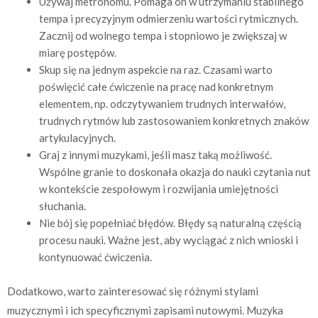
Używaj metronomu. Pomaga on w utrzymaniu stabilnego
tempa i precyzyjnym odmierzeniu wartości rytmicznych.
Zacznij od wolnego tempa i stopniowo je zwiększaj w
miarę postępów.
Skup się na jednym aspekcie na raz. Czasami warto
poświęcić całe ćwiczenie na pracę nad konkretnym
elementem, np. odczytywaniem trudnych interwałów,
trudnych rytmów lub zastosowaniem konkretnych znaków
artykulacyjnych.
Graj z innymi muzykami, jeśli masz taką możliwość.
Wspólne granie to doskonała okazja do nauki czytania nut
w kontekście zespołowym i rozwijania umiejętności
słuchania.
Nie bój się popełniać błędów. Błędy są naturalną częścią
procesu nauki. Ważne jest, aby wyciągać z nich wnioski i
kontynuować ćwiczenia.
Dodatkowo, warto zainteresować się różnymi stylami
muzycznymi i ich specyficznymi zapisami nutowymi. Muzyka