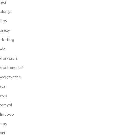
ieci
ukacja
bby
prezy
rketing
oda
toryzacja
eruchomości
cojęzyczne
aca
awo
zemysł
lnictwo
lepy
ort