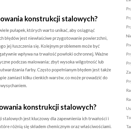
Pr
lowania konstrukcji stalowych?
Pr
Pr
wiele pułapek, których warto unikać, aby osiągnąć
Ni
ch błędów jest niewłaściwe przygotowanie powierzchni,
Pr
ego jej łuszczenia się. Kolejnym problemem może być
egatywnie wpływa na trwałość powłoki ochronnej. Ważne
Pr
yczne podczas malowania; zbyt wysoka wilgotność lub
Pr
 utwardzania farby. Często popełnianym błędem jest także
Za
pie zamiast kilku cienkich warstw, co może prowadzić do
Pr
 wysychaniem.
Ra
Ra
lowania konstrukcji stalowych?
Us
To
stalowych jest kluczowy dla zapewnienia ich trwałości i
 które różnią się składem chemicznym oraz właściwościami.
Ta