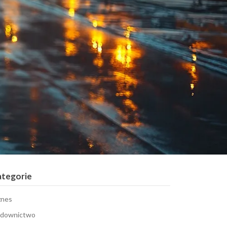
ategorie
znes
downictwo