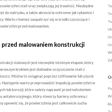
owierzchni stali oraz zwiększają jej trwałość. Niezbędne
Te
rzęt do natrysku, a także akcesoria ochronne jak rękawice i
Tr
y. Warto również zaopatrzyć się w środki czyszczące i
Tu
powierzchni przed malowaniem.
Uk
Ur
 przed malowaniem konstrukcji
Us
Wn
Zd
rukcji stalowych jest niezwykle istotnym etapem, który
rwszym krokiem jest dokładne oczyszczenie stali z
tłuszcz. Można to osiągnąć poprzez szlifowanie lub użycie
Os
. Następnie warto przeprowadzić inspekcję powierzchni w
Po
ch lub korozji, które należy naprawić przed nałożeniem
u antykorozyjnego, który stworzy barierę ochronną i
Wy
y upewnić się, że powierzchnia jest całkowicie sucha
Bi
Za