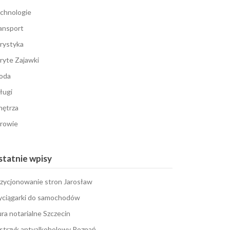
chnologie
ansport
rystyka
ryte Zajawki
oda
ługi
ętrza
rowie
tatnie wpisy
zycjonowanie stron Jarosław
ciągarki do samochodów
ura notarialne Szczecin
strzyk antyalkoholowy Poznań