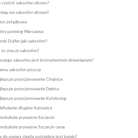
k czyścić saksofon altowy?
e klap ma saksofon altowy?
lon żołądkowy
bry podolog Warszawa
ndy Dulfer jaki saksofon?
 to znaczy saksofon?
aczego saksofon jest instrumentem drewnianym?
emu saksofon piszczy
jlepsze pozycjonowanie Chojnice
jlepsze pozycjonowanie Dębica
jlepsze pozycjonowanie Kołobrzeg
dłużanie długów Katowice
zedszkole prywatne Szczecin
zedszkole prywatne Szczecin cena
y do pompy ciepła potrzebny jest komin?