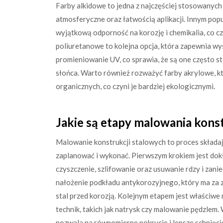
Farby alkidowe to jedna z najczęściej stosowanych
atmosferyczne oraz łatwością aplikacji. Innym po
wyjątkową odporność na korozję i chemikalia, co c
poliuretanowe to kolejna opcja, która zapewnia w
promieniowanie UV, co sprawia, że są one często 
słońca. Warto również rozważyć farby akrylowe, kt
organicznych, co czyni je bardziej ekologicznymi.
Jakie są etapy malowania kons
Malowanie konstrukcji stalowych to proces składają
zaplanować i wykonać. Pierwszym krokiem jest dok
czyszczenie, szlifowanie oraz usuwanie rdzy i zan
nałożenie podkładu antykorozyjnego, który ma za 
stal przed korozją. Kolejnym etapem jest właściw
technik, takich jak natrysk czy malowanie pędzlem.
pozwala na równomierne pokrycie i lepsze schnięci