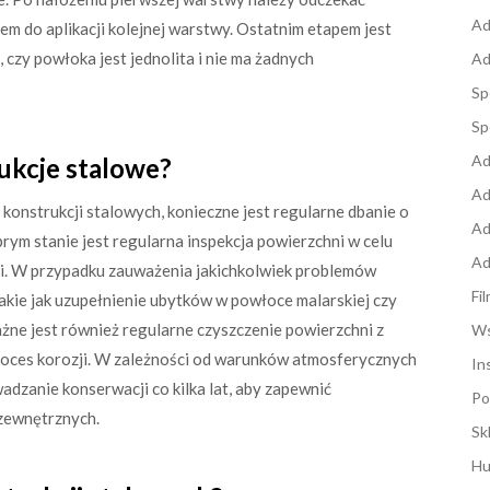
Ad
em do aplikacji kolejnej warstwy. Ostatnim etapem jest
 czy powłoka jest jednolita i nie ma żadnych
Ad
Sp
Sp
Ad
ukcje stalowe?
Ad
nstrukcji stalowych, konieczne jest regularne dbanie o
Ad
rym stanie jest regularna inspekcja powierzchni w celu
Ad
ji. W przypadku zauważenia jakichkolwiek problemów
Fi
takie jak uzupełnienie ubytków w powłoce malarskiej czy
ne jest również regularne czyszczenie powierzchni z
Ws
proces korozji. W zależności od warunków atmosferycznych
In
wadzanie konserwacji co kilka lat, aby zapewnić
Po
zewnętrznych.
Sk
Hu