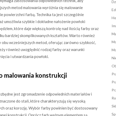
y wymaga zastosowania odpowiednich technik, aby
Dz
ejszych metod malowania wyróżnia się malowanie
Ed
 powierzchni farbą. Technika ta jest szczególnie
Ho
ż umożliwia szybkie i dokładne nałożenie powłoki
Im
dzlem, które daje większą kontrolę nad ilością farby oraz
Ma
adku bardziej skomplikowanych kształtów. Warto również
M
y obu wcześniejszych metod, oferując zarówno szybkość,
leży również uwzględnić rodzaj farby oraz warunki
Mo
ięcia i utwardzania powłoki.
Ni
Ob
do malowania konstrukcji
Pr
Pr
Pr
ezbędne jest zgromadzenie odpowiednich materiałów i
Ro
znaczone do stali, które charakteryzują się wysoką
Sk
ych oraz korozję. Wybór farby powinien być dostosowany
Sp
danej konstrukcji. Oprócz farb ważnym elementem są