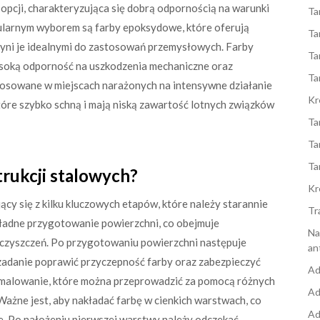
 opcji, charakteryzująca się dobrą odpornością na warunki
Ta
pularnym wyborem są farby epoksydowe, które oferują
Ta
zyni je idealnymi do zastosowań przemysłowych. Farby
Ta
ysoką odporność na uszkodzenia mechaniczne oraz
Ta
stosowane w miejscach narażonych na intensywne działanie
Kr
óre szybko schną i mają niską zawartość lotnych związków
Ta
Ta
Ta
trukcji stalowych?
Kr
cy się z kilku kluczowych etapów, które należy starannie
Tr
ładne przygotowanie powierzchni, co obejmuje
Na
ieczyszczeń. Po przygotowaniu powierzchni następuje
an
zadanie poprawić przyczepność farby oraz zabezpieczyć
Ad
e malowanie, które można przeprowadzić za pomocą różnych
Ad
 Ważne jest, aby nakładać farbę w cienkich warstwach, co
Ad
e. Po nałożeniu pierwszej warstwy należy odczekać