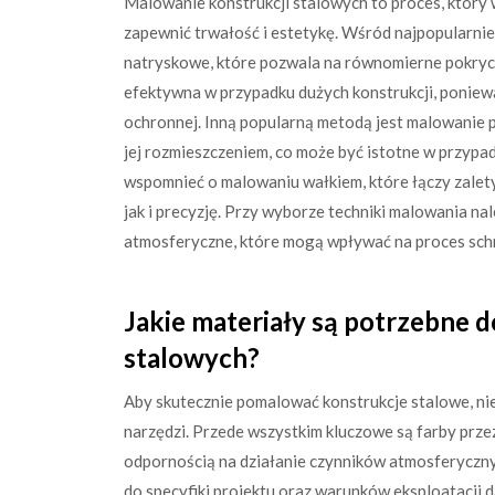
Malowanie konstrukcji stalowych to proces, któr
zapewnić trwałość i estetykę. Wśród najpopularni
natryskowe, które pozwala na równomierne pokrycie
efektywna w przypadku dużych konstrukcji, poniewa
ochronnej. Inną popularną metodą jest malowanie pę
jej rozmieszczeniem, co może być istotne w przyp
wspomnieć o malowaniu wałkiem, które łączy zalet
jak i precyzję. Przy wyborze techniki malowania na
atmosferyczne, które mogą wpływać na proces schn
Jakie materiały są potrzebne 
stalowych?
Aby skutecznie pomalować konstrukcje stalowe, ni
narzędzi. Przede wszystkim kluczowe są farby prze
odpornością na działanie czynników atmosferyczn
do specyfiki projektu oraz warunków eksploatacji 