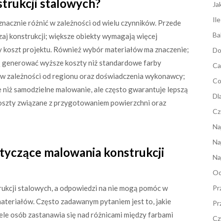
strukcji stalowych?
Ja
Il
nacznie różnić w zależności od wielu czynników. Przede
Ba
zaj konstrukcji; większe obiekty wymagają więcej
y koszt projektu. Również wybór materiałów ma znaczenie;
Do
 generować wyższe koszty niż standardowe farby
Ca
ć w zależności od regionu oraz doświadczenia wykonawcy;
Co
e niż samodzielne malowanie, ale często gwarantuje lepszą
Dl
oszty związane z przygotowaniem powierzchni oraz
Cz
Na
Na
otyczące malowania konstrukcji
Na
Od
rukcji stalowych, a odpowiedzi na nie mogą pomóc w
Pr
ateriałów. Często zadawanym pytaniem jest to, jakie
Pr
wiele osób zastanawia się nad różnicami między farbami
Cz