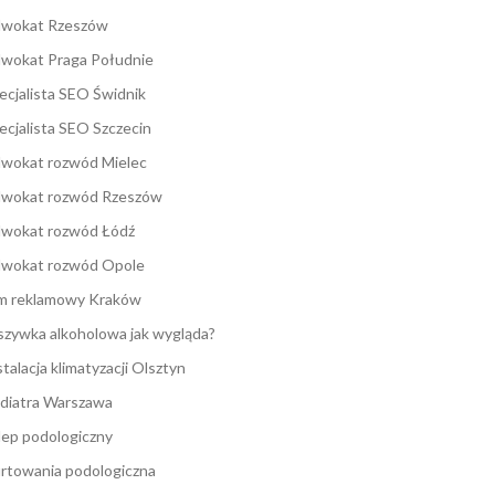
wokat Rzeszów
wokat Praga Południe
ecjalista SEO Świdnik
ecjalista SEO Szczecin
wokat rozwód Mielec
wokat rozwód Rzeszów
wokat rozwód Łódź
wokat rozwód Opole
lm reklamowy Kraków
zywka alkoholowa jak wygląda?
stalacja klimatyzacji Olsztyn
diatra Warszawa
lep podologiczny
rtowania podologiczna