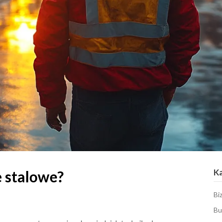
K
 stalowe?
Bi
Bu