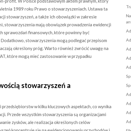
 non-profit. W Polsce podstawowym aktem prawnym, który
Tr
kwietnia 1989 roku Prawo o stowarzyszeniach. Ustawa ta
Na
cji stowarzyszeń, a także ich obowiązki w zakresie
an
mi, stowarzyszenia mają obowiązek prowadzenia ewidencji
Ad
h sprawozdań finansowych, które powinny być
Ad
. Dodatkowo, stowarzyszenia mogą podlegać przepisom
kraczają określony próg. Warto również zwrócić uwagę na
Ad
AT, które mogą mieć zastosowanie w przypadku
Ad
Ad
Sp
owością stowarzyszeń a
Sp
Ad
Ad
 przedsiębiorstw w kilku kluczowych aspektach, co wynika
Ad
acji. Przede wszystkim stowarzyszenia są organizacjami
Ad
owanie zysków, ale realizacja określonych celów
yszeń koncentruje się na ewidencjonowaniu przychodów i
Fi