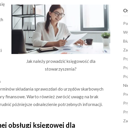
się
Os
ch
Po
Wy
Bi
Za
i
Pr
Jak należy prowadzić księgowość dla
Pr
stowarzyszenia?
Pr
a
Ni
 terminów składania sprawozdań do urzędów skarbowych
Pr
 kary finansowe. Warto również zwrócić uwagę na brak
Pr
udnić późniejsze odnalezienie potrzebnych informacji.
Pr
Za
nej obsługi księgowej dla