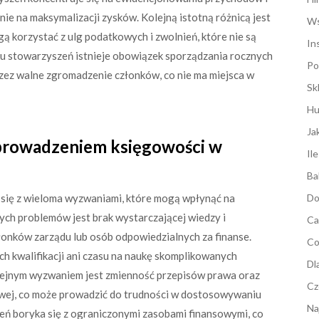
ie na maksymalizacji zysków. Kolejną istotną różnicą jest
Ws
 korzystać z ulg podatkowych i zwolnień, które nie są
In
u stowarzyszeń istnieje obowiązek sporządzania rocznych
Po
zez walne zgromadzenie członków, co nie ma miejsca w
Sk
Hu
Ja
 prowadzeniem księgowości w
Il
Ba
się z wieloma wyzwaniami, które mogą wpłynąć na
Do
ych problemów jest brak wystarczającej wiedzy i
Ca
onków zarządu lub osób odpowiedzialnych za finanse.
Co
ch kwalifikacji ani czasu na naukę skomplikowanych
Dl
lejnym wyzwaniem jest zmienność przepisów prawa oraz
Cz
ej, co może prowadzić do trudności w dostosowywaniu
Na
eń boryka się z ograniczonymi zasobami finansowymi, co