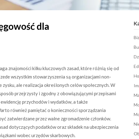
K
ięgowość dla
Bi
Bu
Dz
Ed
a znajomości kilku kluczowych zasad, które różnią się od
Ho
rzede wszystkim stowarzyszenia są organizacjami non-
ie zysku, ale realizacja określonych celów społecznych. W
Im
posób przejrzysty i zgodny z obowiązującymi przepisami
Ma
 ewidencję przychodów i wydatków, a także
M
arto również pamiętać o konieczności sporządzania
Mo
być zatwierdzane przez walne zgromadzenie członków.
Ni
asad dotyczących podatków oraz składek na ubezpieczenia
Ob
wiązkami wobec urzędów skarbowych.