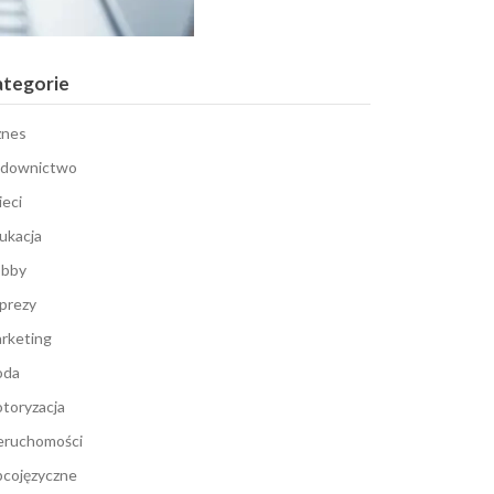
ategorie
znes
downictwo
ieci
ukacja
bby
prezy
rketing
oda
toryzacja
eruchomości
cojęzyczne