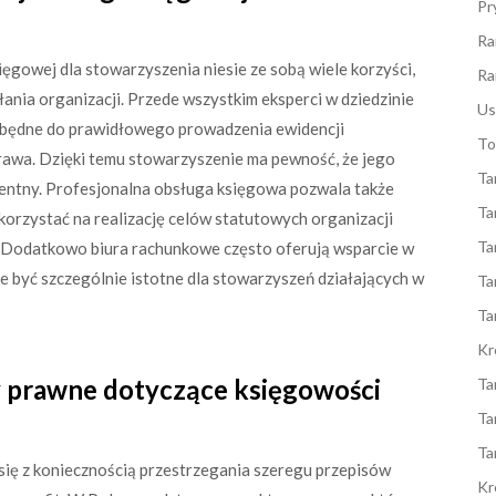
Pr
Ra
ięgowej dla stowarzyszenia niesie ze sobą wiele korzyści,
Ra
nia organizacji. Przede wszystkim eksperci w dziedzinie
Us
ezbędne do prawidłowego prowadzenia ewidencji
To
rawa. Dzięki temu stowarzyszenie ma pewność, że jego
Ta
rentny. Profesjonalna obsługa księgowa pozwala także
Ta
korzystać na realizację celów statutowych organizacji
Ta
. Dodatkowo biura rachunkowe często oferują wsparcie w
e być szczególnie istotne dla stowarzyszeń działających w
Ta
Ta
Kr
sy prawne dotyczące księgowości
Ta
Ta
Ta
ię z koniecznością przestrzegania szeregu przepisów
Kr