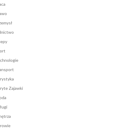
aca
awo
zemysł
lnictwo
lepy
ort
chnologie
ansport
rystyka
ryte Zajawki
oda
ługi
ętrza
rowie