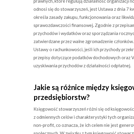
prawnych, które regulują działalność organizacji
odnosi się do stowarzyszeń, jest Ustawa z dnia 7 
określa zasady zakupu, funkcjonowania oraz likwida
sprawozdawczości finansowej. Zgodnie z przepisa
przychodów i wydatków oraz sporządzania rocznyc
zatwierdzane przez walne zgromadzenie członków
Ustawy o rachunkowości, jeśli ich przychody prze
przepisy dotyczące podatków dochodowych oraz V
uzyskiwania przychodów z działalności odpłatnej.
Jakie są różnice między księg
przedsiębiorstw?
Księgowość stowarzyszeń różni się od księgowości
z odmiennych celów i charakterystyki tych organiz
non-profit, co oznacza, że ich celem nie jest gener
społecznych. W związku z tym księgowość stowarz