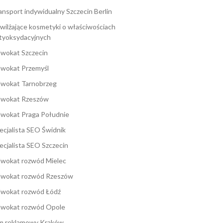
ansport indywidualny Szczecin Berlin
wilżające kosmetyki o właściwościach
tyoksydacyjnych
wokat Szczecin
wokat Przemyśl
wokat Tarnobrzeg
wokat Rzeszów
wokat Praga Południe
ecjalista SEO Świdnik
ecjalista SEO Szczecin
wokat rozwód Mielec
wokat rozwód Rzeszów
wokat rozwód Łódź
wokat rozwód Opole
lm reklamowy Kraków