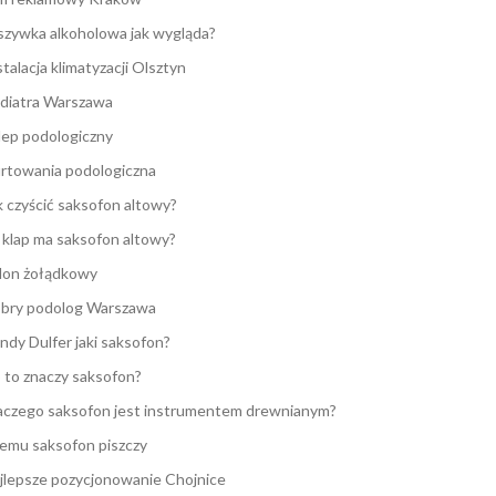
zywka alkoholowa jak wygląda?
stalacja klimatyzacji Olsztyn
diatra Warszawa
lep podologiczny
rtowania podologiczna
k czyścić saksofon altowy?
e klap ma saksofon altowy?
lon żołądkowy
bry podolog Warszawa
ndy Dulfer jaki saksofon?
 to znaczy saksofon?
aczego saksofon jest instrumentem drewnianym?
emu saksofon piszczy
jlepsze pozycjonowanie Chojnice