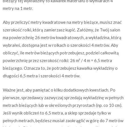
bieżący tej wykładziny to kawałek materiału o wymiarach 4
metry na 1 metr.
Aby przeliczyć metry kwadratowe na metry bieżące, musisz znać
szerokość rolki, którą zamierzasz kupić. Załóżmy, że Twój salon
ma powierzchnię 26 metrów kwadratowych, a wykładzina, którą
wybrałeś, dostępna jest w rolkach o szerokości 4 metrów. Aby
obliczyć, ile metrów bieżących potrzebujesz, podziel całkowitą
powierzchnię przez szerokość rolki: 26 m² / 4 m = 6,5 metra
bieżącego. Oznacza to, że potrzebujesz kawałka wykładziny o
długości 6,5 metra i szerokości 4 metrów.
Ważne jest, aby pamiętać o kilku dodatkowych kwestiach. Po
pierwsze, sprzedawcy zazwyczaj sprzedają wykładzinę w pełnych
metrach bieżących lub w określonych przyrostach (np. co 10 cm).
Jeśli wynik obliczeń to 6,5 metra, a sklep sprzedaje tylko w
pełnych metrach, będziesz musiał zaokrąglić w górę do 7 metrów