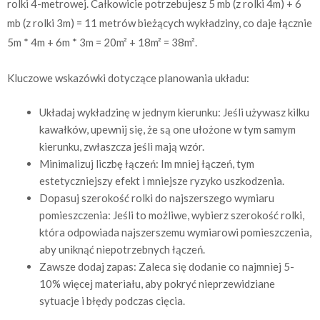
rolki 4-metrowej. Całkowicie potrzebujesz 5 mb (z rolki 4m) + 6
mb (z rolki 3m) = 11 metrów bieżących wykładziny, co daje łącznie
5m * 4m + 6m * 3m = 20m² + 18m² = 38m².
Kluczowe wskazówki dotyczące planowania układu:
Układaj wykładzinę w jednym kierunku: Jeśli używasz kilku
kawałków, upewnij się, że są one ułożone w tym samym
kierunku, zwłaszcza jeśli mają wzór.
Minimalizuj liczbę łączeń: Im mniej łączeń, tym
estetyczniejszy efekt i mniejsze ryzyko uszkodzenia.
Dopasuj szerokość rolki do najszerszego wymiaru
pomieszczenia: Jeśli to możliwe, wybierz szerokość rolki,
która odpowiada najszerszemu wymiarowi pomieszczenia,
aby uniknąć niepotrzebnych łączeń.
Zawsze dodaj zapas: Zaleca się dodanie co najmniej 5-
10% więcej materiału, aby pokryć nieprzewidziane
sytuacje i błędy podczas cięcia.