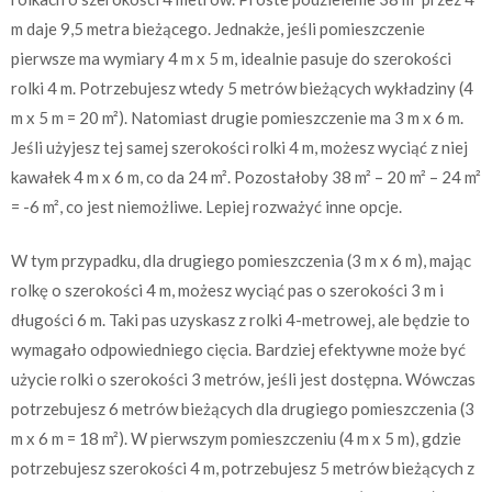
m daje 9,5 metra bieżącego. Jednakże, jeśli pomieszczenie
pierwsze ma wymiary 4 m x 5 m, idealnie pasuje do szerokości
rolki 4 m. Potrzebujesz wtedy 5 metrów bieżących wykładziny (4
m x 5 m = 20 m²). Natomiast drugie pomieszczenie ma 3 m x 6 m.
Jeśli użyjesz tej samej szerokości rolki 4 m, możesz wyciąć z niej
kawałek 4 m x 6 m, co da 24 m². Pozostałoby 38 m² – 20 m² – 24 m²
= -6 m², co jest niemożliwe. Lepiej rozważyć inne opcje.
W tym przypadku, dla drugiego pomieszczenia (3 m x 6 m), mając
rolkę o szerokości 4 m, możesz wyciąć pas o szerokości 3 m i
długości 6 m. Taki pas uzyskasz z rolki 4-metrowej, ale będzie to
wymagało odpowiedniego cięcia. Bardziej efektywne może być
użycie rolki o szerokości 3 metrów, jeśli jest dostępna. Wówczas
potrzebujesz 6 metrów bieżących dla drugiego pomieszczenia (3
m x 6 m = 18 m²). W pierwszym pomieszczeniu (4 m x 5 m), gdzie
potrzebujesz szerokości 4 m, potrzebujesz 5 metrów bieżących z