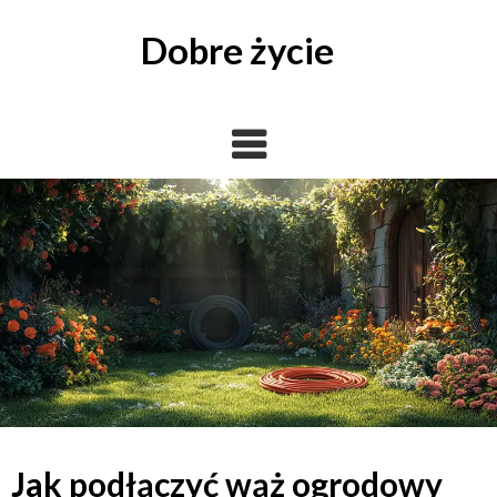
Skip
to
Dobre życie
content
Jak podłączyć wąż ogrodowy