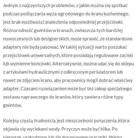
Jednym z najczęstszych problemów, z jakim można się spotkać
podczas podłączania węża ogrodowego do kranu kuchennego,
jest brak możliwości znalezienia odpowiedniej przejściówki.
Różnorodność gwintów w kranach, zwłaszcza tych bardziej
nowoczesnych lub designerskich, może sprawić, że standardowe
adaptery nie będą pasować. W takiej sytuacji warto poszukać
przejściówek uniwersalnych, które posiadają regulowane zaciski
lub wymienne końcówki. Alternatywnie, można udać się do sklepu
z artykułami hydraulicznymi z odkręconym perlulatorem lub
nawet ze zdjęciem kranu, aby pracownicy mogli dobrać właściwy
adapter. Czasami rozwiązaniem może być też zakup specjalnego
zestawu naprawczego do kranów, który zawiera różne typy
gwintów.
Kolejną częstą trudnością jest nieszczelność połączenia, która
objawia się wyciekami wody. Przyczyn może być kilka. Po
pierwsze, uszkodzone lub źle dopasowane uszczelki. Warto