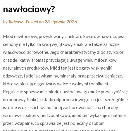
nawłociowy?
by
Tadeusz
|
Posted on
28 stycznia 2026
Miód nawłociowy, pozyskiwany z nektaru kwiatów nawłoci, jest
ceniony nie tylko za swój wyjątkowy smak, ale także za liczne
właściwości zdrowotne. Jego charakterystyczny złocisty kolor
oraz delikatny aromat przyciągają uwagę wielu miłośników
naturalnych produktów. Miód ten jest bogaty w składniki
odżywcze, takie jak witaminy, minerały oraz przeciwutleniacze,
które wspierają organizm w walce z wolnymi rodnikami.
Regularne spożywanie miodu nawłociowego może przyczynić się
do poprawy funkcji układu odpornościowego, co jest szczególnie
istotne w okresach wzmożonej zachorowalności na choroby
wirusowe i bakteryjne. Dodatkowo, miód ten wykazuje działanie
przeciwzapalne, co sprawia, że jest polecany osobom
borykającym się z problemami skórnymi czy alergiami. Jego