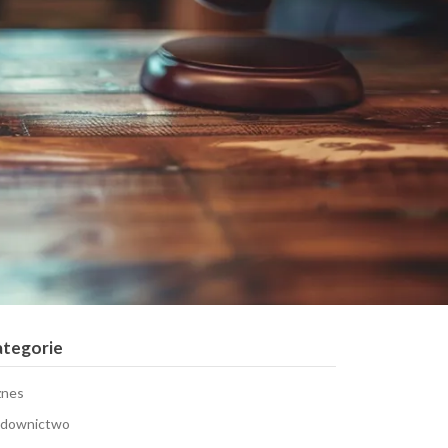
ategorie
znes
downictwo