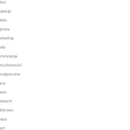
ieci
ukacja
bby
prezy
rketing
oda
toryzacja
eruchomości
cojęzyczne
aca
awo
zemysł
lnictwo
lepy
ort