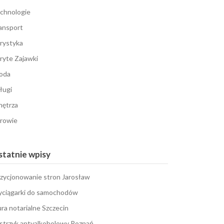
chnologie
ansport
rystyka
ryte Zajawki
oda
ługi
ętrza
rowie
tatnie wpisy
zycjonowanie stron Jarosław
ciągarki do samochodów
ura notarialne Szczecin
strzyk antyalkoholowy Poznań