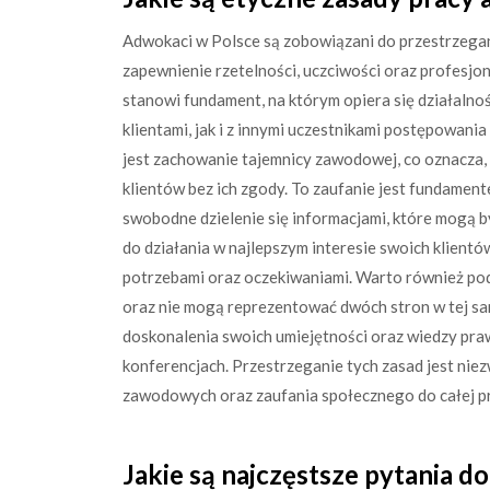
Adwokaci w Polsce są zobowiązani do przestrzegan
zapewnienie rzetelności, uczciwości oraz profesj
stanowi fundament, na którym opiera się działalno
klientami, jak i z innymi uczestnikami postępowa
jest zachowanie tajemnicy zawodowej, co oznacza, 
klientów bez ich zgody. To zaufanie jest fundament
swobodne dzielenie się informacjami, które mogą b
do działania w najlepszym interesie swoich klientó
potrzebami oraz oczekiwaniami. Warto również podk
oraz nie mogą reprezentować dwóch stron w tej s
doskonalenia swoich umiejętności oraz wiedzy praw
konferencjach. Przestrzeganie tych zasad jest ni
zawodowych oraz zaufania społecznego do całej pr
Jakie są najczęstsze pytania 