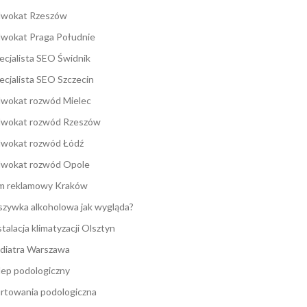
wokat Rzeszów
wokat Praga Południe
ecjalista SEO Świdnik
ecjalista SEO Szczecin
wokat rozwód Mielec
wokat rozwód Rzeszów
wokat rozwód Łódź
wokat rozwód Opole
lm reklamowy Kraków
zywka alkoholowa jak wygląda?
stalacja klimatyzacji Olsztyn
diatra Warszawa
lep podologiczny
rtowania podologiczna