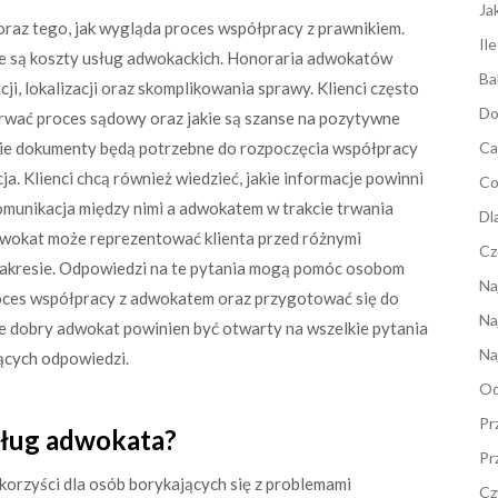
Ja
raz tego, jak wygląda proces współpracy z prawnikiem.
Il
kie są koszty usług adwokackich. Honoraria adwokatów
Ba
cji, lokalizacji oraz skomplikowania sprawy. Klienci często
Do
trwać proces sądowy oraz jakie są szanse na pozytywne
akie dokumenty będą potrzebne do rozpoczęcia współpracy
Ca
a. Klienci chcą również wiedzieć, jakie informacje powinni
Co
munikacja między nimi a adwokatem w trakcie trwania
Dl
dwokat może reprezentować klienta przed różnymi
Cz
m zakresie. Odpowiedzi na te pytania mogą pomóc osobom
Na
oces współpracy z adwokatem oraz przygotować się do
Na
że dobry adwokat powinien być otwarty na wszelkie pytania
Na
jących odpowiedzi.
Od
Pr
usług adwokata?
Pr
 korzyści dla osób borykających się z problemami
Cz