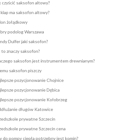
k czyścić saksofon altowy?
e klap ma saksofon altowy?
lon żołądkowy
bry podolog Warszawa
ndy Dulfer jaki saksofon?
 to znaczy saksofon?
aczego saksofon jest instrumentem drewnianym?
emu saksofon piszczy
jlepsze pozycjonowanie Chojnice
jlepsze pozycjonowanie Dębica
jlepsze pozycjonowanie Kołobrzeg
dłużanie długów Katowice
zedszkole prywatne Szczecin
zedszkole prywatne Szczecin cena
y do pompy ciepła potrzebny jest komin?