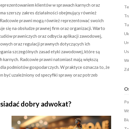
 reprezentowaniem klientów w sprawach karnych oraz
Te
ma szerszy zakres działalności obejmujący również
Tr
i. Radcowie prawni mogą również reprezentować swoich
Tu
uje się na obsłudze prawnej firm oraz organizacji. Warto
Uk
tudiów prawniczych oraz odbycia aplikacji zawodowej,
Ur
cowych oraz regulacji prawnych dotyczących ich
egania szczególnych zasad etyki zawodowej, które są
Us
ch karnych. Radcowie prawni natomiast mają większą
Wn
 dla podmiotów gospodarczych. W praktyce oznacza to, że
Zd
 być uzależniony od specyfiki sprawy oraz potrzeb
Os
Po
osiadać dobry adwokat?
Wy
Bi
Za