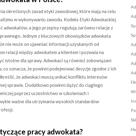
Ad
ia określonych zasad etyki zawodowej, które mają na celu
Ad
onalizmu w wykonywaniu zawodu. Kodeks Etyki Adwokackiej
Sp
ść adwokatów, a jego przepisy regulują zarówno relacje z
Sp
nia prawnego. Jednym z kluczowych obowiązków adwokata
że nie może on ujawniać informacji uzyskanych od
Ad
em relacji między adwokatem a klientem i pozwala na
Ad
yć istotne dla sprawy. Adwokaci są również zobowiązani
Ad
w, co oznacza, że powinni podejmować decyzje zgodne z ich
Ad
reślić, że adwokaci muszą unikać konfliktu interesów
Fi
amej sprawie. Dodatkowo powinni dążyć do ciągłego
Ws
niczej poprzez uczestnictwo w szkoleniach i
In
ezwykle ważne dla utrzymania wysokich standardów
ofesji.
Po
Sk
Hu
dotyczące pracy adwokata?