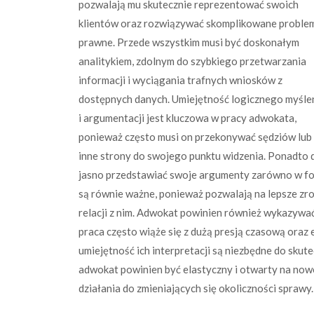
pozwalają mu skutecznie reprezentować swoich
klientów oraz rozwiązywać skomplikowane proble
prawne. Przede wszystkim musi być doskonałym
analitykiem, zdolnym do szybkiego przetwarzania
informacji i wyciągania trafnych wniosków z
dostępnych danych. Umiejętność logicznego myśle
i argumentacji jest kluczowa w pracy adwokata,
ponieważ często musi on przekonywać sędziów lub
inne strony do swojego punktu widzenia. Ponadto 
jasno przedstawiać swoje argumenty zarówno w formi
są równie ważne, ponieważ pozwalają na lepsze zr
relacji z nim. Adwokat powinien również wykazywać
praca często wiąże się z dużą presją czasową ora
umiejętność ich interpretacji są niezbędne do skut
adwokat powinien być elastyczny i otwarty na now
działania do zmieniających się okoliczności sprawy.