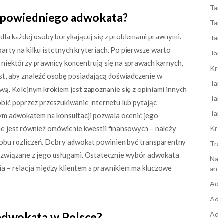
Ta
dpowiedniego adwokata?
Ta
la każdej osoby borykającej się z problemami prawnymi.
Ta
arty na kilku istotnych kryteriach. Po pierwsze warto
Ta
niektórzy prawnicy koncentrują się na sprawach karnych,
Kr
est, aby znaleźć osobę posiadającą doświadczenie w
Ta
wą. Kolejnym krokiem jest zapoznanie się z opiniami innych
Ta
ić poprzez przeszukiwanie internetu lub pytając
Ta
ym adwokatem na konsultacji pozwala ocenić jego
ne jest również omówienie kwestii finansowych – należy
Kr
obu rozliczeń. Dobry adwokat powinien być transparentny
Tr
ty związane z jego usługami. Ostatecznie wybór adwokata
Na
ia – relacja między klientem a prawnikiem ma kluczowe
an
Ad
Ad
 adwokata w Polsce?
Ad