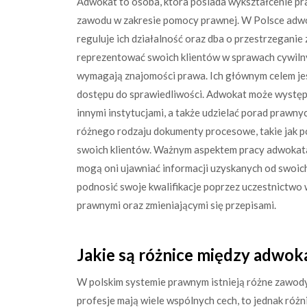
Adwokat to osoba, która posiada wykształcenie p
zawodu w zakresie pomocy prawnej. W Polsce adw
reguluje ich działalność oraz dba o przestrzegani
reprezentować swoich klientów w sprawach cywilnyc
wymagają znajomości prawa. Ich głównym celem jes
dostępu do sprawiedliwości. Adwokat może występo
innymi instytucjami, a także udzielać porad prawn
różnego rodzaju dokumenty procesowe, takie jak po
swoich klientów. Ważnym aspektem pracy adwokata 
mogą oni ujawniać informacji uzyskanych od swoich
podnosić swoje kwalifikacje poprzez uczestnictwo w
prawnymi oraz zmieniającymi się przepisami.
Jakie są różnice między adwo
W polskim systemie prawnym istnieją różne zawody
profesje mają wiele wspólnych cech, to jednak różn