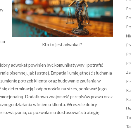
Pr
my
Pr
Pr
Ni
nia
Kto to jest adwokat?
Pr
Pr
Pr
dobry adwokat powinien być komunikatywny i potrafić
Za
e pisemnej, jak i ustnej. Empatia i umiejętność słuchania
ozumienie potrzeb klienta oraz budowanie zaufania w
Pr
 się determinacją i odpornością na stres, ponieważ jego
Ra
z emocjonalną. Dodatkowo znajomość przepisów prawa oraz
Ra
ecznego działania w imieniu klienta. Wreszcie dobry
Us
e rozwiązania, co pozwala mu dostosować strategię
To
Ta