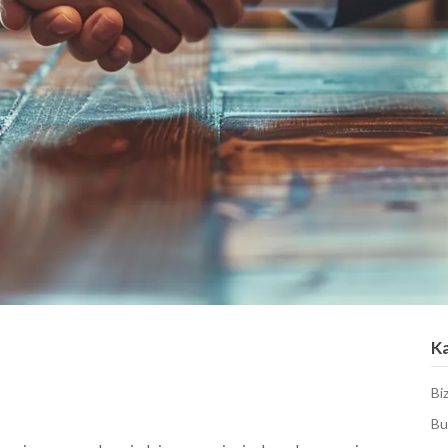
K
Bi
Bu