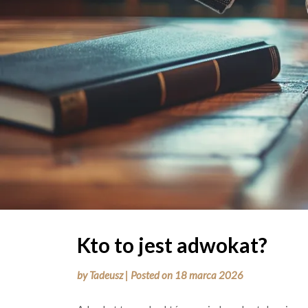
Kto to jest adwokat?
by
Tadeusz
|
Posted on
18 marca 2026