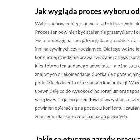
Jak wygląda proces wyboru o
Wybór odpowiedniego adwokata to kluczowy krok d
Proces ten powinien być starannie przemyślany i op
zwrócić uwagę na specjalizację danego adwokata – 
inni na cywilnych czy rodzinnych. Dlatego ważne j
konkretnej dziedzinie prawa związanej z naszą spra
klientów na temat danego adwokata – można to zrob
znajomych o rekomendacje. Spotkanie z potencjaln
podejście do klienta oraz sposób komunikacji. Waż
upewnić się co do wysokości honorarium oraz spos
w tej kwestii i jasno przedstawiać wszystkie kosz
powinien opierać się na poczuciu komfortu i zaufan
znaczenie dla skuteczności działań prawnych.
Jakie są etyczne zasady pracy