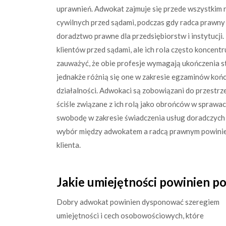
uprawnień. Adwokat zajmuje się przede wszystkim
cywilnych przed sądami, podczas gdy radca prawny 
doradztwo prawne dla przedsiębiorstw i instytucj
klientów przed sądami, ale ich rola często koncentr
zauważyć, że obie profesje wymagają ukończenia s
jednakże różnią się one w zakresie egzaminów koń
działalności. Adwokaci są zobowiązani do przestrz
ściśle związane z ich rolą jako obrońców w sprawa
swobodę w zakresie świadczenia usług doradczych
wybór między adwokatem a radcą prawnym powinien
klienta.
Jakie umiejętności powinien p
Dobry adwokat powinien dysponować szeregiem
umiejętności i cech osobowościowych, które