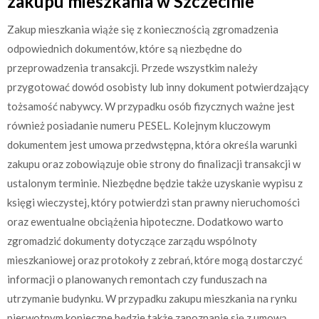
zakupu mieszkania w Szczecinie
Zakup mieszkania wiąże się z koniecznością zgromadzenia
odpowiednich dokumentów, które są niezbędne do
przeprowadzenia transakcji. Przede wszystkim należy
przygotować dowód osobisty lub inny dokument potwierdzający
tożsamość nabywcy. W przypadku osób fizycznych ważne jest
również posiadanie numeru PESEL. Kolejnym kluczowym
dokumentem jest umowa przedwstępna, która określa warunki
zakupu oraz zobowiązuje obie strony do finalizacji transakcji w
ustalonym terminie. Niezbędne będzie także uzyskanie wypisu z
księgi wieczystej, który potwierdzi stan prawny nieruchomości
oraz ewentualne obciążenia hipoteczne. Dodatkowo warto
zgromadzić dokumenty dotyczące zarządu wspólnoty
mieszkaniowej oraz protokoły z zebrań, które mogą dostarczyć
informacji o planowanych remontach czy funduszach na
utrzymanie budynku. W przypadku zakupu mieszkania na rynku
pierwotnym konieczne będzie także zapoznanie się z umową