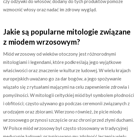
czy odżywki do włosów; dodany do tych produktów pomoże
wzmocnić włosy oraz nadać im zdrowy wygląd.
Jakie są popularne mitologie związane
z miodem wrzosowym?
Miód wrzosowy od wieków otoczony jest różnorodnymi
mitologiami i legendami, które podkreślają jego wyjątkowe
właściwości oraz znaczenie w kulturze ludowej. W wielu krajach
europejskich uważano go za dar bogów, a jego spożywanie
wiązało się z rytuałami mającymi na celu zapewnienie zdrowia i
pomyślności. W mitologii celtyckiej miód był symbolem płodności
i obfitości; często używano go podczas ceremonii związanych z
urodzajem oraz zbiorami. Wierzono również, że picie miodu
wrzosowego przynosi szczęście oraz chroni przed złymi duchami.
W Polsce miód wrzosowy był często stosowany w tradycyjnej
medycynie ludowej; przypisywano mu zdolność leczenia wielu