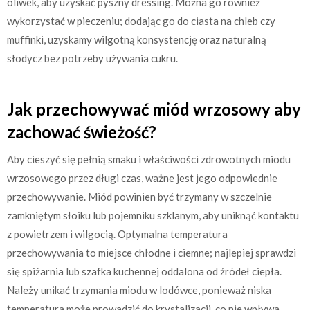
oliwek, aby uzyskać pyszny dressing. Można go również
wykorzystać w pieczeniu; dodając go do ciasta na chleb czy
muffinki, uzyskamy wilgotną konsystencję oraz naturalną
słodycz bez potrzeby używania cukru.
Jak przechowywać miód wrzosowy aby
zachować świeżość?
Aby cieszyć się pełnią smaku i właściwości zdrowotnych miodu
wrzosowego przez długi czas, ważne jest jego odpowiednie
przechowywanie. Miód powinien być trzymany w szczelnie
zamkniętym słoiku lub pojemniku szklanym, aby uniknąć kontaktu
z powietrzem i wilgocią. Optymalna temperatura
przechowywania to miejsce chłodne i ciemne; najlepiej sprawdzi
się spiżarnia lub szafka kuchennej oddalona od źródeł ciepła.
Należy unikać trzymania miodu w lodówce, ponieważ niska
temperatura może prowadzić do krystalizacji, co nie wpływa