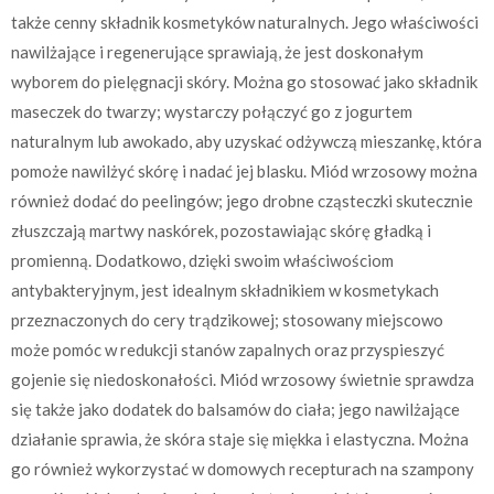
także cenny składnik kosmetyków naturalnych. Jego właściwości
nawilżające i regenerujące sprawiają, że jest doskonałym
wyborem do pielęgnacji skóry. Można go stosować jako składnik
maseczek do twarzy; wystarczy połączyć go z jogurtem
naturalnym lub awokado, aby uzyskać odżywczą mieszankę, która
pomoże nawilżyć skórę i nadać jej blasku. Miód wrzosowy można
również dodać do peelingów; jego drobne cząsteczki skutecznie
złuszczają martwy naskórek, pozostawiając skórę gładką i
promienną. Dodatkowo, dzięki swoim właściwościom
antybakteryjnym, jest idealnym składnikiem w kosmetykach
przeznaczonych do cery trądzikowej; stosowany miejscowo
może pomóc w redukcji stanów zapalnych oraz przyspieszyć
gojenie się niedoskonałości. Miód wrzosowy świetnie sprawdza
się także jako dodatek do balsamów do ciała; jego nawilżające
działanie sprawia, że skóra staje się miękka i elastyczna. Można
go również wykorzystać w domowych recepturach na szampony