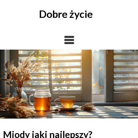
Skip
to
Dobre życie
content
Miody jaki najlepszy?