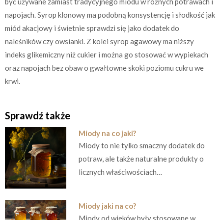
być używane zamiast tradycyjnego miodu w różnych potrawach i
napojach. Syrop klonowy ma podobną konsystencję i słodkość jak
miód akacjowy i świetnie sprawdzi się jako dodatek do
naleśników czy owsianki. Z kolei syrop agawowy ma niższy
indeks glikemiczny niż cukier i można go stosować w wypiekach
oraz napojach bez obaw o gwałtowne skoki poziomu cukru we
krwi.
Sprawdź także
Miody na co jaki?
Miody to nie tylko smaczny dodatek do
potraw, ale także naturalne produkty o
licznych właściwościach…
Miody jaki na co?
Miody od wieków były stosowane w