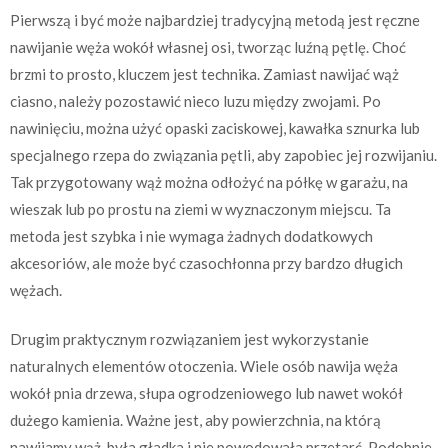
Pierwszą i być może najbardziej tradycyjną metodą jest ręczne
nawijanie węża wokół własnej osi, tworząc luźną pętlę. Choć
brzmi to prosto, kluczem jest technika. Zamiast nawijać wąż
ciasno, należy pozostawić nieco luzu między zwojami. Po
nawinięciu, można użyć opaski zaciskowej, kawałka sznurka lub
specjalnego rzepa do związania pętli, aby zapobiec jej rozwijaniu.
Tak przygotowany wąż można odłożyć na półkę w garażu, na
wieszak lub po prostu na ziemi w wyznaczonym miejscu. Ta
metoda jest szybka i nie wymaga żadnych dodatkowych
akcesoriów, ale może być czasochłonna przy bardzo długich
wężach.
Drugim praktycznym rozwiązaniem jest wykorzystanie
naturalnych elementów otoczenia. Wiele osób nawija węża
wokół pnia drzewa, słupa ogrodzeniowego lub nawet wokół
dużego kamienia. Ważne jest, aby powierzchnia, na którą
nawijamy wąż, była gładka i nie powodowała przetarć. Podobnie