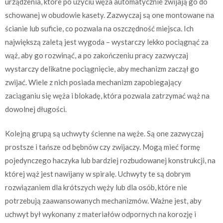
urządzenia, które po użyciu węża automatycznie zwijają go do
schowanej w obudowie kasety. Zazwyczaj są one montowane na
ścianie lub suficie, co pozwala na oszczędność miejsca. Ich
największą zaletą jest wygoda – wystarczy lekko pociągnąć za
wąż, aby go rozwinąć, a po zakończeniu pracy zazwyczaj
wystarczy delikatne pociągnięcie, aby mechanizm zaczął go
zwijać. Wiele z nich posiada mechanizm zapobiegający
zaciąganiu się węża i blokadę, która pozwala zatrzymać wąż na
dowolnej długości.
Kolejną grupą są uchwyty ścienne na węże. Są one zazwyczaj
prostsze i tańsze od bębnów czy zwijaczy. Mogą mieć formę
pojedynczego haczyka lub bardziej rozbudowanej konstrukcji, na
której wąż jest nawijany w spiralę. Uchwyty te są dobrym
rozwiązaniem dla krótszych węży lub dla osób, które nie
potrzebują zaawansowanych mechanizmów. Ważne jest, aby
uchwyt był wykonany z materiałów odpornych na korozję i