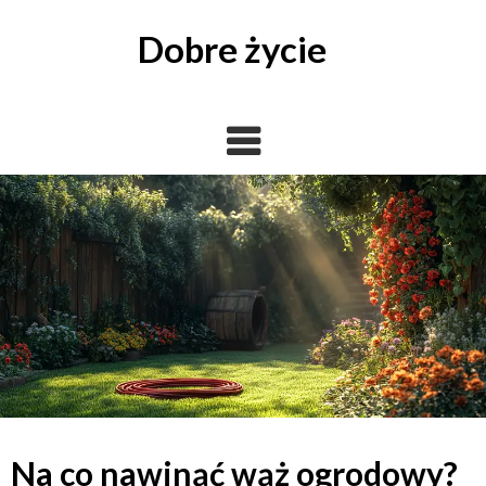
Skip
to
Dobre życie
content
Na co nawinąć wąż ogrodowy?