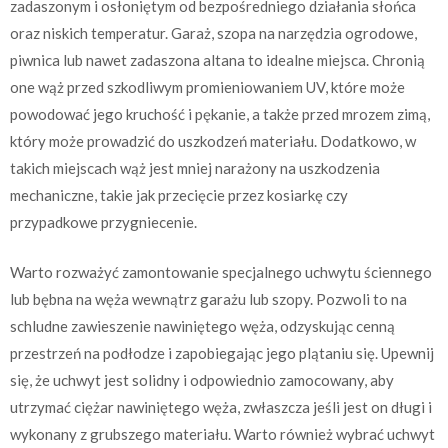
zadaszonym i osłoniętym od bezpośredniego działania słońca
oraz niskich temperatur. Garaż, szopa na narzędzia ogrodowe,
piwnica lub nawet zadaszona altana to idealne miejsca. Chronią
one wąż przed szkodliwym promieniowaniem UV, które może
powodować jego kruchość i pękanie, a także przed mrozem zimą,
który może prowadzić do uszkodzeń materiału. Dodatkowo, w
takich miejscach wąż jest mniej narażony na uszkodzenia
mechaniczne, takie jak przecięcie przez kosiarkę czy
przypadkowe przygniecenie.
Warto rozważyć zamontowanie specjalnego uchwytu ściennego
lub bębna na węża wewnątrz garażu lub szopy. Pozwoli to na
schludne zawieszenie nawiniętego węża, odzyskując cenną
przestrzeń na podłodze i zapobiegając jego plątaniu się. Upewnij
się, że uchwyt jest solidny i odpowiednio zamocowany, aby
utrzymać ciężar nawiniętego węża, zwłaszcza jeśli jest on długi i
wykonany z grubszego materiału. Warto również wybrać uchwyt