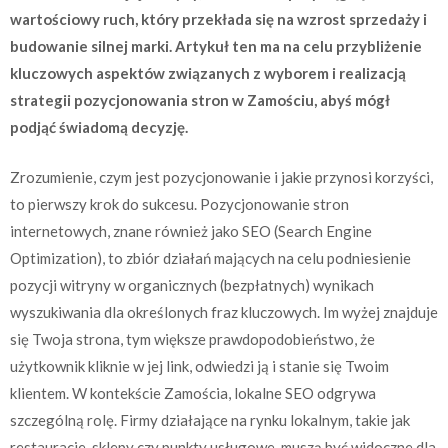
wartościowy ruch, który przekłada się na wzrost sprzedaży i
budowanie silnej marki. Artykuł ten ma na celu przybliżenie
kluczowych aspektów związanych z wyborem i realizacją
strategii pozycjonowania stron w Zamościu, abyś mógł
podjąć świadomą decyzję.
Zrozumienie, czym jest pozycjonowanie i jakie przynosi korzyści,
to pierwszy krok do sukcesu. Pozycjonowanie stron
internetowych, znane również jako SEO (Search Engine
Optimization), to zbiór działań mających na celu podniesienie
pozycji witryny w organicznych (bezpłatnych) wynikach
wyszukiwania dla określonych fraz kluczowych. Im wyżej znajduje
się Twoja strona, tym większe prawdopodobieństwo, że
użytkownik kliknie w jej link, odwiedzi ją i stanie się Twoim
klientem. W kontekście Zamościa, lokalne SEO odgrywa
szczególną rolę. Firmy działające na rynku lokalnym, takie jak
restauracje, sklepy czy punkty usługowe, muszą być widoczne dla