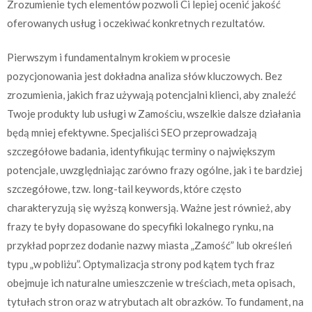
Zrozumienie tych elementów pozwoli Ci lepiej ocenić jakość
oferowanych usług i oczekiwać konkretnych rezultatów.
Pierwszym i fundamentalnym krokiem w procesie
pozycjonowania jest dokładna analiza słów kluczowych. Bez
zrozumienia, jakich fraz używają potencjalni klienci, aby znaleźć
Twoje produkty lub usługi w Zamościu, wszelkie dalsze działania
będą mniej efektywne. Specjaliści SEO przeprowadzają
szczegółowe badania, identyfikując terminy o największym
potencjale, uwzględniając zarówno frazy ogólne, jak i te bardziej
szczegółowe, tzw. long-tail keywords, które często
charakteryzują się wyższą konwersją. Ważne jest również, aby
frazy te były dopasowane do specyfiki lokalnego rynku, na
przykład poprzez dodanie nazwy miasta „Zamość” lub określeń
typu „w pobliżu”. Optymalizacja strony pod kątem tych fraz
obejmuje ich naturalne umieszczenie w treściach, meta opisach,
tytułach stron oraz w atrybutach alt obrazków. To fundament, na