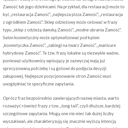
Zamość lub jego dzielnicami. Na przykład, dla restauracji może to
być „restauracja Zamość”, „najlepsza pizza Zamość”, „restauracja
z ogródkiem Zamość”. Sklep odzieżowy może celować w frazy
typu „sklep z odzieżą damską Zamość”, „modne ubrania Zamość”.
Salon kosmetyczny może optymalizować pod kątem
„kosmetyczka Zamość”, „zabiegi na twarz Zamość”, „manicure
hybrydowy Zamość”. Te tzw. frazy lokalne są niezwykle ważne,
ponieważ użytkownicy wpisujący je zazwyczaj mają już
sprecyzowaną potrzebę i są gotowi do podjęcia decyzji
zakupowej. Najlepsze pozycjonowanie stron Zamość musi
uwzględniać te specyficzne zapytania.
Oprócz fraz bezpośrednio zawierających nazwę miasta, warto
rozważyć również frazy z tzw. „long tail”, czyli dłuższe, bardziej
szczegółowe zapytania. Mogą one nie mieć tak dużej liczby
wyszukiwań, ale charakteryzują się znacznie wyższą intencją