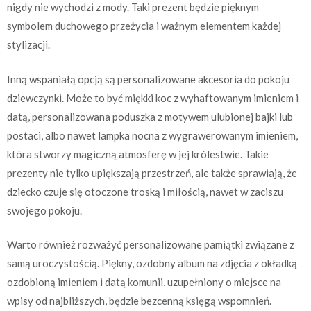
nigdy nie wychodzi z mody. Taki prezent będzie pięknym
symbolem duchowego przeżycia i ważnym elementem każdej
stylizacji.
Inną wspaniałą opcją są personalizowane akcesoria do pokoju
dziewczynki. Może to być miękki koc z wyhaftowanym imieniem i
datą, personalizowana poduszka z motywem ulubionej bajki lub
postaci, albo nawet lampka nocna z wygrawerowanym imieniem,
która stworzy magiczną atmosferę w jej królestwie. Takie
prezenty nie tylko upiększają przestrzeń, ale także sprawiają, że
dziecko czuje się otoczone troską i miłością, nawet w zaciszu
swojego pokoju.
Warto również rozważyć personalizowane pamiątki związane z
samą uroczystością. Piękny, ozdobny album na zdjęcia z okładką
ozdobioną imieniem i datą komunii, uzupełniony o miejsce na
wpisy od najbliższych, będzie bezcenną księgą wspomnień.