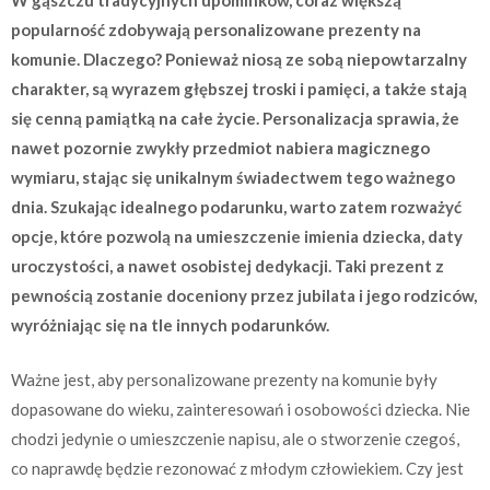
W gąszczu tradycyjnych upominków, coraz większą
popularność zdobywają personalizowane prezenty na
komunie. Dlaczego? Ponieważ niosą ze sobą niepowtarzalny
charakter, są wyrazem głębszej troski i pamięci, a także stają
się cenną pamiątką na całe życie. Personalizacja sprawia, że
nawet pozornie zwykły przedmiot nabiera magicznego
wymiaru, stając się unikalnym świadectwem tego ważnego
dnia. Szukając idealnego podarunku, warto zatem rozważyć
opcje, które pozwolą na umieszczenie imienia dziecka, daty
uroczystości, a nawet osobistej dedykacji. Taki prezent z
pewnością zostanie doceniony przez jubilata i jego rodziców,
wyróżniając się na tle innych podarunków.
Ważne jest, aby personalizowane prezenty na komunie były
dopasowane do wieku, zainteresowań i osobowości dziecka. Nie
chodzi jedynie o umieszczenie napisu, ale o stworzenie czegoś,
co naprawdę będzie rezonować z młodym człowiekiem. Czy jest