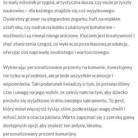
to mały miłośnik przygód, artystyczna dusza, czy może przyszły
naukowiec – dla każdego znajdzie się coś wyjątkowego.
Dyskretny grawer na eleganckim zegarku, haft na miękkim
szlafroku, czy nadruk na kubku z ulubionym bohaterem –
możliwości są niemal nieograniczone. Kluczem jest kreatywność i
chęć stworzenia czegoś, co wykracza poza masową produkcję,
oferując coś naprawdę osobistego i wartościowego.
Wybierając personalizowane prezenty na komunie, inwestujemy
nie tylko w przedmiot, ale przede wszystkim w emocje i
wspomnienia. Taki podarunek świadczy o tym, że poświęciliśmy
czas i uwagę na jego wybór, że zależy nam na tym, aby dziecko
poczuło się wyjątkowo w dniu swojego sakramentu. To gest,
który mówi więcej niż tysiąc słów, podkreślając wagę chwili i
miłość, która otacza jubilata. Warto zapoznać się z szeroką gamą
dostępnych opcji, aby znaleźć ten jedyny, idealny,
personalizowany prezent komunijny.