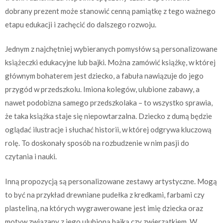
dobrany prezent może stanowić cenną pamiątkę z tego ważnego
etapu edukacji i zachęcić do dalszego rozwoju.
Jednym z najchętniej wybieranych pomysłów są personalizowane
książeczki edukacyjne lub bajki. Można zamówić książkę, w której
głównym bohaterem jest dziecko, a fabuła nawiązuje do jego
przygód w przedszkolu. Imiona kolegów, ulubione zabawy, a
nawet podobizna samego przedszkolaka – to wszystko sprawia,
że taka książka staje się niepowtarzalna. Dziecko z dumą będzie
oglądać ilustracje i słuchać historii, w której odgrywa kluczową
rolę. To doskonały sposób na rozbudzenie w nim pasji do
czytania i nauki.
Inną propozycją są personalizowane zestawy artystyczne. Mogą
to być na przykład drewniane pudełka z kredkami, farbami czy
plasteliną, na których wygrawerowane jest imię dziecka oraz
motyw związany z jego ulubioną bajką czy zwierzątkiem. W