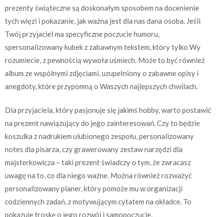
prezenty świąteczne są doskonałym sposobem na docenienie
tych więzi i pokazanie, jak ważna jest dla nas dana osoba. Jeśli
Twój przyjaciel ma specyficzne poczucie humoru,
spersonalizowany kubek z zabawnym tekstem, który tylko Wy
rozumiecie, z pewnością wywoła uśmiech. Może to być również
album ze wspólnymi zdjęciami, uzupełniony o zabawne opisy i
anegdoty, które przypomną o Waszych najlepszych chwilach.
Dla przyjaciela, który pasjonuje się jakimś hobby, warto postawić
na prezent nawiązujący do jego zainteresowań. Czy to będzie
koszulka z nadrukiem ulubionego zespołu, personalizowany
notes dla pisarza, czy grawerowany zestaw narzędzi dla
majsterkowicza – taki prezent świadczy o tym, że zwracasz
uwagę na to, co dla niego ważne. Można również rozważyć
personalizowany planer, który pomoże mu w organizacji
codziennych zadań, z motywującym cytatem na okładce. To
pokazuje troskę o jego rozwój i samopoczucie.