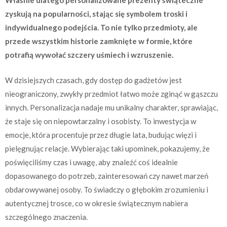
Właśnie dlatego personalizowane prezenty świąteczne
zyskują na popularności, stając się symbolem troski i
indywidualnego podejścia. To nie tylko przedmioty, ale
przede wszystkim historie zamknięte w formie, które
potrafią wywołać szczery uśmiech i wzruszenie.
W dzisiejszych czasach, gdy dostęp do gadżetów jest
nieograniczony, zwykły przedmiot łatwo może zginąć w gąszczu
innych. Personalizacja nadaje mu unikalny charakter, sprawiając,
że staje się on niepowtarzalny i osobisty. To inwestycja w
emocje, która procentuje przez długie lata, budując więzi i
pielęgnując relacje. Wybierając taki upominek, pokazujemy, że
poświęciliśmy czas i uwagę, aby znaleźć coś idealnie
dopasowanego do potrzeb, zainteresowań czy nawet marzeń
obdarowywanej osoby. To świadczy o głębokim zrozumieniu i
autentycznej trosce, co w okresie świątecznym nabiera
szczególnego znaczenia.