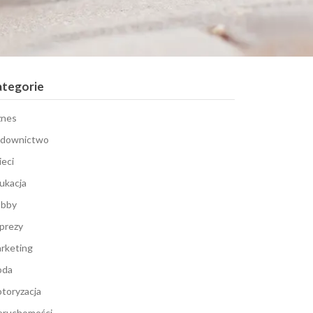
ategorie
znes
downictwo
ieci
ukacja
bby
prezy
rketing
oda
toryzacja
eruchomości