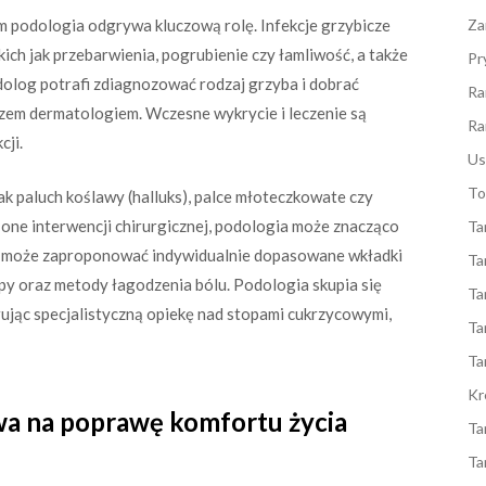
ym podologia odgrywa kluczową rolę. Infekcje grzybicze
Za
ch jak przebarwienia, pogrubienie czy łamliwość, a także
Pr
olog potrafi zdiagnozować rodzaj grzyba i dobrać
Ra
rzem dermatologiem. Wczesne wykrycie i leczenie są
Ra
cji.
Us
To
ak paluch koślawy (halluks), palce młoteczkowate czy
one interwencji chirurgicznej, podologia może znacząco
Ta
ista może zaproponować indywidualnie dopasowane wkładki
Ta
py oraz metody łagodzenia bólu. Podologia skupia się
Ta
ując specjalistyczną opiekę nad stopami cukrzycowymi,
Ta
Ta
Kr
wa na poprawę komfortu życia
Ta
Ta