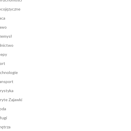
cojęzyczne
aca
awo
zemysł
lnictwo
lepy
ort
chnologie
ansport
rystyka
ryte Zajawki
oda
ługi
ętrza