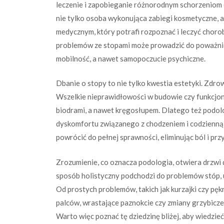
leczenie i zapobieganie różnorodnym schorzeniom 
nie tylko osoba wykonująca zabiegi kosmetyczne, a
medycznym, który potrafi rozpoznać i leczyć choro
problemów ze stopami może prowadzić do poważniej
mobilność, a nawet samopoczucie psychiczne.
Dbanie o stopy to nie tylko kwestia estetyki. Zdr
Wszelkie nieprawidłowości w budowie czy funkcjon
biodrami, a nawet kręgosłupem. Dlatego też podolo
dyskomfortu związanego z chodzeniem i codzienną 
powrócić do pełnej sprawności, eliminując ból i pr
Zrozumienie, co oznacza podologia, otwiera drzwi d
sposób holistyczny podchodzi do problemów stóp, 
Od prostych problemów, takich jak kurzajki czy pękn
palców, wrastające paznokcie czy zmiany grzybicze
Warto więc poznać tę dziedzinę bliżej, aby wiedzieć