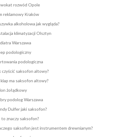
wokat rozwód Opole
lm reklamowy Kraków
zywka alkoholowa jak wygląda?
stalacja klimatyzacji Olsztyn
diatra Warszawa
lep podologiczny
rtowania podologiczna
k czyścić saksofon altowy?
e klap ma saksofon altowy?
lon żołądkowy
bry podolog Warszawa
ndy Dulfer jaki saksofon?
 to znaczy saksofon?
aczego saksofon jest instrumentem drewnianym?