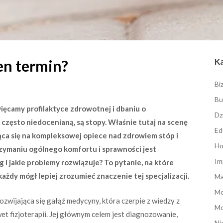
K
en termin?
Bi
Bu
ięcamy profilaktyce zdrowotnej i dbaniu o
Dz
 często niedocenianą, są stopy. Właśnie tutaj na scenę
Ed
ąca się na kompleksowej opiece nad zdrowiem stóp i
Ho
rzymaniu ogólnego komfortu i sprawności jest
Im
 i jakie problemy rozwiązuje? To pytanie, na które
żdy mógł lepiej zrozumieć znaczenie tej specjalizacji.
Ma
M
zwijająca się gałąź medycyny, która czerpie z wiedzy z
Mo
wet fizjoterapii. Jej głównym celem jest diagnozowanie,
Ni