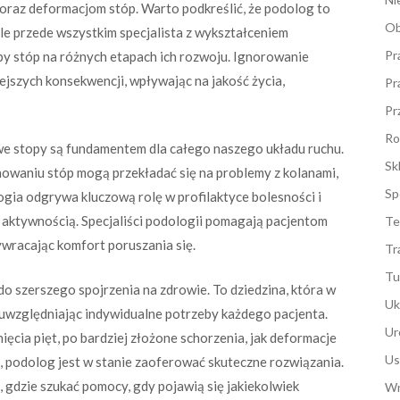
oraz deformacjom stóp. Warto podkreślić, że podolog to
Ob
le przede wszystkim specjalista z wykształceniem
Pr
by stóp na różnych etapach ich rozwoju. Ignorowanie
szych konsekwencji, wpływając na jakość życia,
Pr
Pr
Ro
owe stopy są fundamentem dla całego naszego układu ruchu.
Sk
owaniu stóp mogą przekładać się na problemy z kolanami,
Sp
gia odgrywa kluczową rolę w profilaktyce bolesności i
aktywnością. Specjaliści podologii pomagają pacjentom
Te
zywracając komfort poruszania się.
Tr
Tu
o szerszego spojrzenia na zdrowie. To dziedzina, która w
Uk
uwzględniając indywidualne potrzeby każdego pacjenta.
Ur
ięcia pięt, po bardziej złożone schorzenia, jak deformacje
Us
, podolog jest w stanie zaoferować skuteczne rozwiązania.
, gdzie szukać pomocy, gdy pojawią się jakiekolwiek
Wn