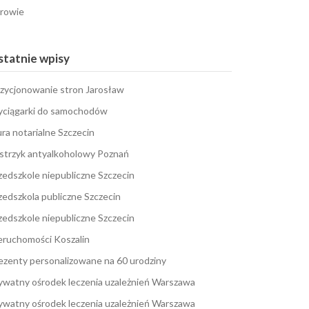
rowie
tatnie wpisy
zycjonowanie stron Jarosław
ciągarki do samochodów
ura notarialne Szczecin
strzyk antyalkoholowy Poznań
zedszkole niepubliczne Szczecin
zedszkola publiczne Szczecin
zedszkole niepubliczne Szczecin
eruchomości Koszalin
ezenty personalizowane na 60 urodziny
ywatny ośrodek leczenia uzależnień Warszawa
ywatny ośrodek leczenia uzależnień Warszawa