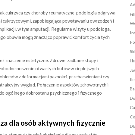
Ad
 jak cukrzyca czy choroby reumatyczne, podologia odgrywa
Fi
ami cukrzycowymi, zapobiegająca powstawaniu owrzodzeń i
Ws
mplikacji, w tym amputacji. Regularne wizyty u podologa,
In
nego obuwia mogą znacząco poprawić komfort życia tych
Po
Sk
ż znaczenie estetyczne. Zdrowe, zadbane stopy i
Hu
swobodne noszenie otwartych butów w cieplejszych
Ja
oblemów z deformacjami paznokci, przebarwieniami czy
Il
trakcyjny wygląd. Połączenie aspektów zdrowotnych i
Ba
ę do ogólnego dobrostanu psychicznego i fizycznego
Do
Ca
Co
za dla osób aktywnych fizycznie
Dl
wia, stanowi również obciążenie dla naszych stóp.