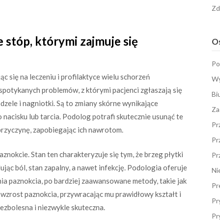
Zd
stóp, którymi zajmuje się
Os
Po
c się na leczeniu i profilaktyce wielu schorzeń
Wy
 spotykanych problemów, z którymi pacjenci zgłaszają się
Bi
dzele i nagniotki. Są to zmiany skórne wynikające
Za
acisku lub tarcia. Podolog potrafi skutecznie usunąć te
Pr
przyczynę, zapobiegając ich nawrotom.
Pr
nokcie. Stan ten charakteryzuje się tym, że brzeg płytki
Pr
jąc ból, stan zapalny, a nawet infekcję. Podologia oferuje
Ni
ia paznokcia, po bardziej zaawansowane metody, takie jak
Pr
wzrost paznokcia, przywracając mu prawidłowy kształt i
Pr
ezbolesna i niezwykle skuteczna.
Pr