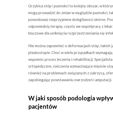
Grzybica stóp i paznokci to kolejny obszar, w któr
mogą prowadzić do zmian w wyglądzie paznokci, taki
powodować nieprzyjemne dolegliwości skórne. Pod
odpowiednią terapię, często we współpracy z leka
kluczowe dla uniknięcia rozprzestrzeniania się infek
Nie można zapomnieć o deformacjach stóp, takich j
płaskostopie. Choć w wielu przypadkach wymagają 
wspomóc proces leczenia i rehabilitacji. Specjal
ortopedyczne, ćwiczenia wzmacniające mięśnie sto
również na problemach związanych z cukrzycą, ofer
zapobiegając powstawaniu owrzodzeń i amputacji.
W jaki sposób podologia wpły
pacjentów