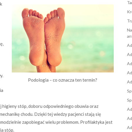
Ta
ak
Kr
Tr
Na
an
ę,
Ad
Ad
Ad
Ad
y.
Podologia – co oznacza ten termin?
Ad
ia
Sp
Sp
j higieny stóp, doboru odpowiedniego obuwia oraz
Ad
mechanikę chodu. Dzięki tej wiedzy pacjenci stają się
Ad
amodzielnie zapobiegać wielu problemom. Profilaktyka jest
Ad
a stóp.