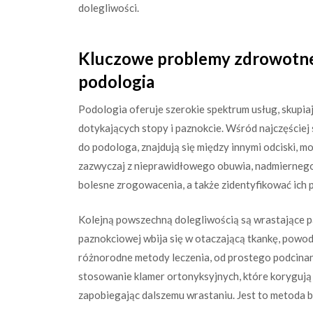
dolegliwości.
Kluczowe problemy zdrowotne 
podologia
Podologia oferuje szerokie spektrum usług, skupiają
dotykających stopy i paznokcie. Wśród najczęściej
do podologa, znajdują się między innymi odciski, mo
zazwyczaj z nieprawidłowego obuwia, nadmiernego n
bolesne zrogowacenia, a także zidentyfikować ich 
Kolejną powszechną dolegliwością są wrastające paz
paznokciowej wbija się w otaczającą tkankę, powodu
różnorodne metody leczenia, od prostego podcinan
stosowanie klamer ortonyksyjnych, które korygują 
zapobiegając dalszemu wrastaniu. Jest to metoda b