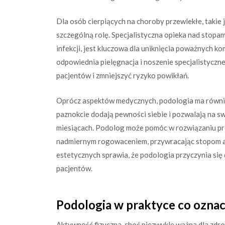
Dla osób cierpiących na choroby przewlekłe, takie
szczególną rolę. Specjalistyczna opieka nad stop
infekcji, jest kluczowa dla uniknięcia poważnych ko
odpowiednia pielęgnacja i noszenie specjalistycz
pacjentów i zmniejszyć ryzyko powikłań.
Oprócz aspektów medycznych, podologia ma równie
paznokcie dodają pewności siebie i pozwalają na 
miesiącach. Podolog może pomóc w rozwiązaniu pr
nadmiernym rogowaceniem, przywracając stopom a
estetycznych sprawia, że podologia przyczynia si
pacjentów.
Podologia w praktyce co oznac
Aktywność fizyczna, choć niezwykle ważna dla zdro