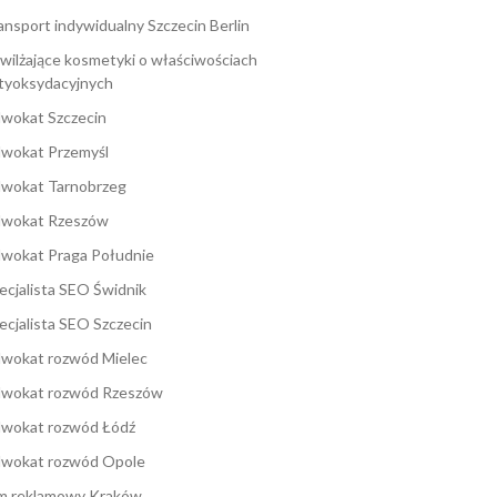
ansport indywidualny Szczecin Berlin
wilżające kosmetyki o właściwościach
tyoksydacyjnych
wokat Szczecin
wokat Przemyśl
wokat Tarnobrzeg
wokat Rzeszów
wokat Praga Południe
ecjalista SEO Świdnik
ecjalista SEO Szczecin
wokat rozwód Mielec
wokat rozwód Rzeszów
wokat rozwód Łódź
wokat rozwód Opole
lm reklamowy Kraków