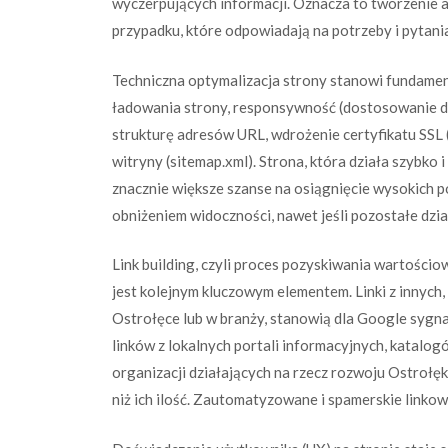
wyczerpujących informacji. Oznacza to tworzenie 
przypadku, które odpowiadają na potrzeby i pytania
Techniczna optymalizacja strony stanowi fundame
ładowania strony, responsywność (dostosowanie d
strukturę adresów URL, wdrożenie certyfikatu SSL 
witryny (sitemap.xml). Strona, która działa szybko
znacznie większe szanse na osiągnięcie wysokich 
obniżeniem widoczności, nawet jeśli pozostałe dz
Link building, czyli proces pozyskiwania wartości
jest kolejnym kluczowym elementem. Linki z innyc
Ostrołęce lub w branży, stanowią dla Google sygnał
linków z lokalnych portali informacyjnych, katalo
organizacji działających na rzecz rozwoju Ostrołęki
niż ich ilość. Zautomatyzowane i spamerskie linkow