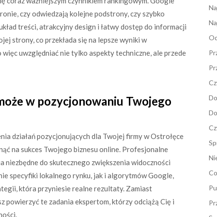
się coraz ważniejszym czynnikiem rankingowym. Google
Na
ronie, czy odwiedzają kolejne podstrony, czy szybko
Na
układ treści, atrakcyjny design i łatwy dostęp do informacji
Od
jej strony, co przekłada się na lepsze wyniki w
ięc uwzględniać nie tylko aspekty techniczne, ale przede
Pr
Pr
Cz
Do
omoże w pozycjonowaniu Twojego
Do
Cz
ia działań pozycjonujących dla Twojej firmy w Ostrołęce
Sp
nąć na sukces Twojego biznesu online. Profesjonalne
Ni
zia niezbędne do skutecznego zwiększenia widoczności
Co
e specyfiki lokalnego rynku, jak i algorytmów Google,
Pu
gii, która przyniesie realne rezultaty. Zamiast
z powierzyć te zadania ekspertom, którzy odciążą Cię i
Pr
ności.