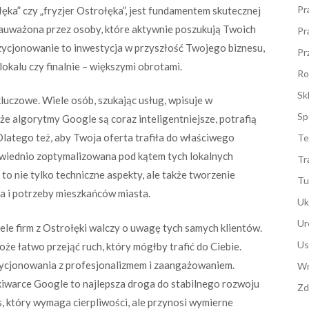
Pr
łęka” czy „fryzjer Ostrołęka”, jest fundamentem skutecznej
ezauważona przez osoby, które aktywnie poszukują Twoich
Pr
zycjonowanie to inwestycja w przyszłość Twojego biznesu,
Pr
lokalu czy finalnie – większymi obrotami.
Ro
Sk
uczowe. Wiele osób, szukając usług, wpisuje w
Sp
że algorytmy Google są coraz inteligentniejsze, potrafią
Dlatego też, aby Twoja oferta trafiła do właściwego
Te
owiednio zoptymalizowana pod kątem tych lokalnych
Tr
o nie tylko techniczne aspekty, ale także tworzenie
Tu
a i potrzeby mieszkańców miasta.
Uk
Ur
ele firm z Ostrołęki walczy o uwagę tych samych klientów.
Us
że łatwo przejąć ruch, który mógłby trafić do Ciebie.
zycjonowania z profesjonalizmem i zaangażowaniem.
Wn
warce Google to najlepsza droga do stabilnego rozwoju
Zd
es, który wymaga cierpliwości, ale przynosi wymierne