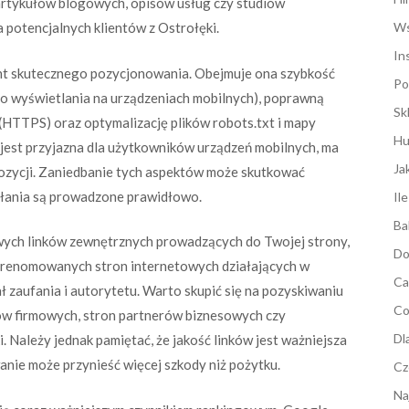
artykułów blogowych, opisów usług czy studiów
 potencjalnych klientów z Ostrołęki.
Ws
In
nt skutecznego pozycjonowania. Obejmuje ona szybkość
Po
o wyświetlania na urządzeniach mobilnych), poprawną
Sk
(HTTPS) oraz optymalizację plików robots.txt i mapy
Hu
 i jest przyjazna dla użytkowników urządzeń mobilnych, ma
Ja
pozycji. Zaniedbanie tych aspektów może skutkować
iałania są prowadzone prawidłowo.
Il
Ba
owych linków zewnętrznych prowadzących do Twojej strony,
Do
h, renomowanych stron internetowych działających w
Ca
 zaufania i autorytetu. Warto skupić się na pozyskiwaniu
Co
gów firmowych, stron partnerów biznesowych czy
Dl
. Należy jednak pamiętać, że jakość linków jest ważniejsza
anie może przynieść więcej szkody niż pożytku.
Cz
Na