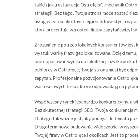
takich jak „restauracja Ostrołęka”, „mechanik Ostro
strategii. Bez tego, Twoja strona może zostać ni
usług w tym konkretnym regionie. Inwestycja w po
która procentuje wzrostem liczby zapytań, wizyt w 
Zrozumienie potrzeb lokalnych konsumentów jest kl
wyszukiwarkę frazy geolokalizowane. Dzięki temu, 
one dopasować wyniki do lokalizacji użytkownika. 
odbiorcy w Ostrołęce, Twoja strona musi być odp
zapytań. Profesjonalne pozycjonowanie Ostrołęka t
wartościowych treści, które odpowiadają na pytani
Współczesny rynek jest bardzo konkurencyjny, a wi
Bez skutecznej strategii SEO, Twoja konkurencja mo
Dlatego tak ważne jest, aby podejść do tematu po
Długoterminowe budowanie widoczności w wyszuki
Twojej firmy w Ostrołęce i okolicach. Jest to proc