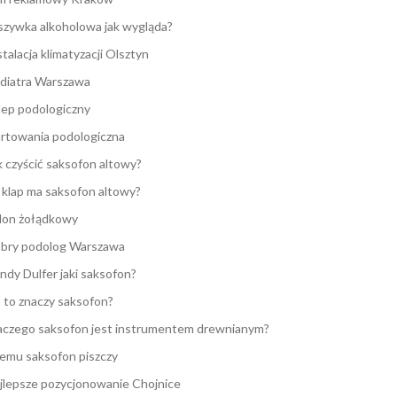
zywka alkoholowa jak wygląda?
stalacja klimatyzacji Olsztyn
diatra Warszawa
lep podologiczny
rtowania podologiczna
k czyścić saksofon altowy?
e klap ma saksofon altowy?
lon żołądkowy
bry podolog Warszawa
ndy Dulfer jaki saksofon?
 to znaczy saksofon?
aczego saksofon jest instrumentem drewnianym?
emu saksofon piszczy
jlepsze pozycjonowanie Chojnice