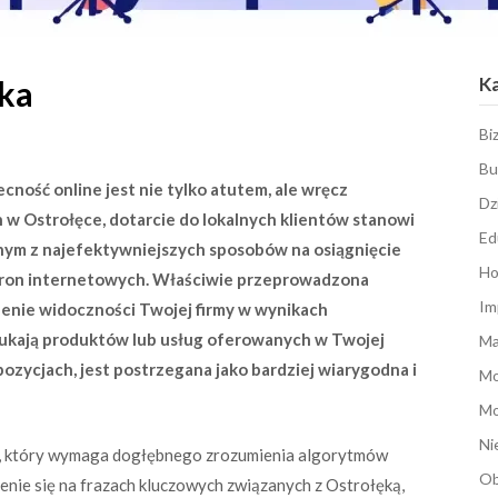
K
ka
Bi
Bu
ność online jest nie tylko atutem, ale wręcz
Dz
h w Ostrołęce, dotarcie do lokalnych klientów stanowi
Ed
nym z najefektywniejszych sposobów na osiągnięcie
Ho
stron internetowych. Właściwie przeprowadzona
Im
enie widoczności Twojej firmy w wynikach
szukają produktów lub usług oferowanych w Twojej
Ma
 pozycjach, jest postrzegana jako bardziej wiarygodna i
M
Mo
Ni
, który wymaga dogłębnego zrozumienia algorytmów
Ob
ienie się na frazach kluczowych związanych z Ostrołęką,