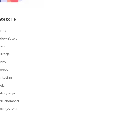
ategorie
znes
downictwo
ieci
ukacja
bby
prezy
rketing
oda
toryzacja
eruchomości
cojęzyczne