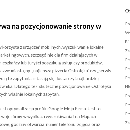
Os
Po
ywa na pozycjonowanie strony w
Wy
Bi
 korzysta z urządzeń mobilnych, wyszukiwanie lokalne
Za
arketingowych, szczególnie dla firm działających w
Pr
mieszkańcy lub turyści poszukują usług czy produktów,
Pr
zwę miasta, np. „najlepsza pizzeria Ostrołęka” czy „serwis
Pr
ą te zapytania i starają się dostarczyć najbardziej
kownika. Dlatego też, skuteczne pozycjonowanie Ostrołęka
Ni
tych właśnie lokalnych zapytań.
Pr
Pr
t optymalizacja profilu Google Moja Firma. Jest to
Pr
Twojej firmy w wynikach wyszukiwania i na Mapach
Za
sowe, godziny otwarcia, numer telefonu, zdjęcia oraz