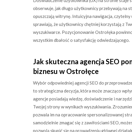
Doświadczenie użytkownika (UX) na stronie staje 
obserwuje, jak długo użytkownicy przebywają na st
opuszczają witrynę. Intuicyjna nawigacja, czytelny 
sprawiają, że użytkownicy chętniej korzystają z Two
wyszukiwarce. Pozycjonowanie Ostrołęka powinno w
wszystkim dbałość o satysfakcję odwiedzającego.
Jak skuteczna agencja SEO p
biznesu w Ostrołęce
Wybór odpowiedniej agencji SEO do przeprowadzen
to strategiczna decyzja, która może znacząco wpły
agencje posiadają wiedzę, doświadczenie i narzęd
Twojej strony w wynikach wyszukiwania. Zrozumieni
pozwala im na opracowanie spersonalizowanej strate
samodzielnie zmagać się z zawiłościami SEO, możes
pozwolą skupić się na prowadzeniu głównej działal