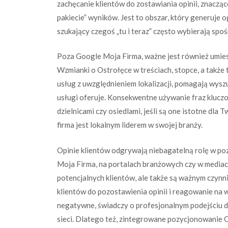
zachęcanie klientów do zostawiania opinii, znacząc
pakiecie” wyników. Jest to obszar, który generuje 
szukający czegoś „tu i teraz” często wybierają sp
Poza Google Moja Firma, ważne jest również umieszc
Wzmianki o Ostrołęce w treściach, stopce, a takż
usług z uwzględnieniem lokalizacji, pomagają wyszu
usługi oferuje. Konsekwentne używanie fraz kluczo
dzielnicami czy osiedlami, jeśli są one istotne dla
firma jest lokalnym liderem w swojej branży.
Opinie klientów odgrywają niebagatelną rolę w p
Moja Firma, na portalach branżowych czy w mediac
potencjalnych klientów, ale także są ważnym czy
klientów do pozostawienia opinii i reagowanie na 
negatywne, świadczy o profesjonalnym podejściu do
sieci. Dlatego też, zintegrowane pozycjonowanie 