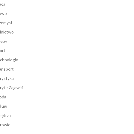
aca
awo
zemysł
lnictwo
lepy
ort
chnologie
ansport
rystyka
ryte Zajawki
oda
ługi
ętrza
rowie