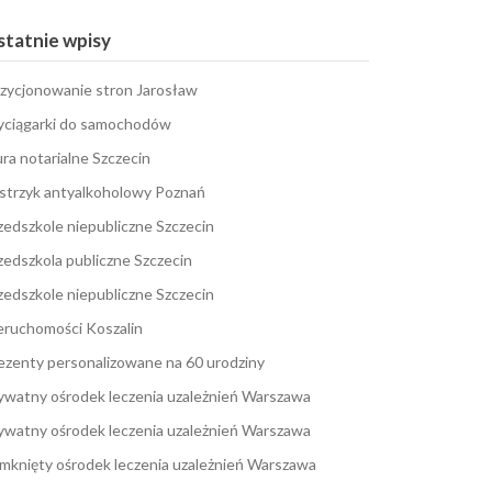
tatnie wpisy
zycjonowanie stron Jarosław
ciągarki do samochodów
ura notarialne Szczecin
strzyk antyalkoholowy Poznań
zedszkole niepubliczne Szczecin
zedszkola publiczne Szczecin
zedszkole niepubliczne Szczecin
eruchomości Koszalin
ezenty personalizowane na 60 urodziny
ywatny ośrodek leczenia uzależnień Warszawa
ywatny ośrodek leczenia uzależnień Warszawa
mknięty ośrodek leczenia uzależnień Warszawa