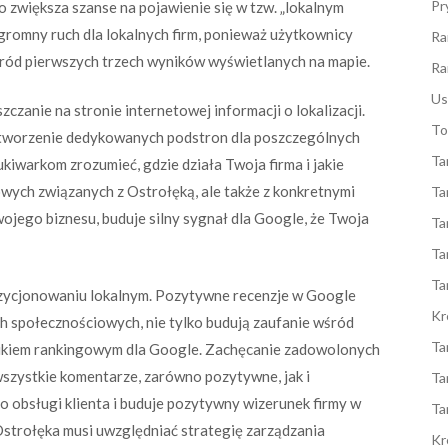
Pr
o zwiększa szanse na pojawienie się w tzw. „lokalnym
ogromny ruch dla lokalnych firm, ponieważ użytkownicy
Ra
ośród pierwszych trzech wyników wyświetlanych na mapie.
Ra
Us
zanie na stronie internetowej informacji o lokalizacji.
To
e tworzenie dedykowanych podstron dla poszczególnych
Ta
kiwarkom zrozumieć, gdzie działa Twoja firma i jakie
wych związanych z Ostrołęką, ale także z konkretnymi
Ta
 Twojego biznesu, buduje silny sygnał dla Google, że Twoja
Ta
Ta
Ta
ozycjonowaniu lokalnym. Pozytywne recenzje w Google
Kr
h społecznościowych, nie tylko budują zaufanie wśród
Ta
nnikiem rankingowym dla Google. Zachęcanie zadowolonych
wszystkie komentarze, zarówno pozytywne, jak i
Ta
 obsługi klienta i buduje pozytywny wizerunek firmy w
Ta
Ostrołęka musi uwzględniać strategię zarządzania
Kr