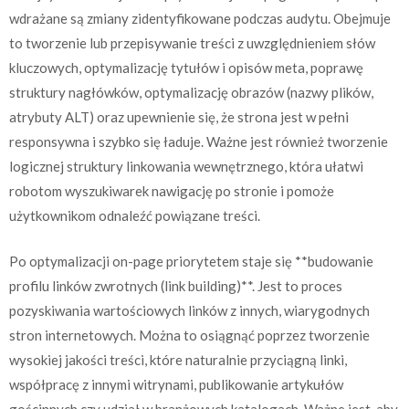
wdrażane są zmiany zidentyfikowane podczas audytu. Obejmuje
to tworzenie lub przepisywanie treści z uwzględnieniem słów
kluczowych, optymalizację tytułów i opisów meta, poprawę
struktury nagłówków, optymalizację obrazów (nazwy plików,
atrybuty ALT) oraz upewnienie się, że strona jest w pełni
responsywna i szybko się ładuje. Ważne jest również tworzenie
logicznej struktury linkowania wewnętrznego, która ułatwi
robotom wyszukiwarek nawigację po stronie i pomoże
użytkownikom odnaleźć powiązane treści.
Po optymalizacji on-page priorytetem staje się **budowanie
profilu linków zwrotnych (link building)**. Jest to proces
pozyskiwania wartościowych linków z innych, wiarygodnych
stron internetowych. Można to osiągnąć poprzez tworzenie
wysokiej jakości treści, które naturalnie przyciągną linki,
współpracę z innymi witrynami, publikowanie artykułów
gościnnych czy udział w branżowych katalogach. Ważne jest, aby