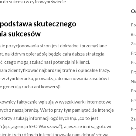
em do sukcesu w cyfrowym świecie.
Os
 podstawa skutecznego
Po
nia sukcesów
Bi
Za
ie pozycjonowania stron jest dokładne i przemyślane
Pr
, na którym opierać się będzie cała dalsza strategia
, czego mogą szukać nasi potencjalni klienci.
Pr
m zidentyfikować najbardziej trafne i opłacalne frazy.
Pr
e w złym kierunku, prowadząc do marnowania zasobów i
Ni
e generują ruchu ani konwersji.
Pr
Pr
tkownicy faktycznie wpisują w wyszukiwarki internetowe,
Pr
ych z naszą branżą. Warto przy tym pamiętać, że intencje
rzy szukają informacji ogólnych (np. „co to jest
Za
 (np. „agencja SEO Warszawa”), a jeszcze inni są gotowi
Pr
mienie tych różnych intencji pozwala nam dobrać słowa