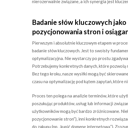
nierozerwalnie związane, a ich synergia jest klucz
Badanie słów kluczowych jako
pozycjonowania stron i osiąga
Pierwszym i absolutnie kluczowym etapem w proces
badanie słów kluczowych. Jest to swoisty fundament
optymalizacyjna. Nie wystarczy po prostu zgadywać
Potrzebujemy konkretnych danych, które pozwolą na
Bez tego kroku, nasze wysiłki mogą być skierowan
czasu na optymalizację pod kątem zapytań, które ni
Proces ten polega na analizie terminów, które uży
poszukując produktów, usług lub informacji związan
użytkowników mogą być bardzo zróżnicowane. Niektó
pozycjonowanie stron”), inni konkretnych rozwiązań
do zakupu (np. „kupić domenę internetową”). Zrozu