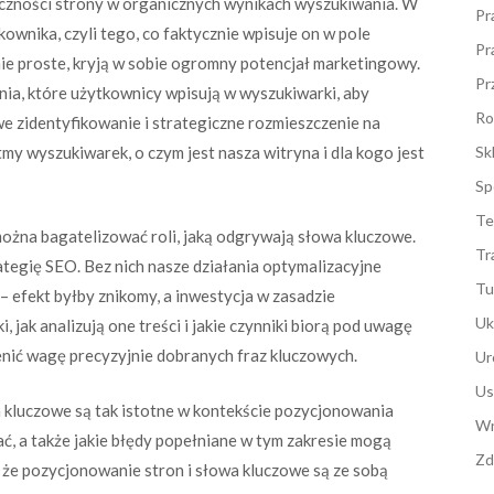
oczności strony w organicznych wynikach wyszukiwania. W
Pr
kownika, czyli tego, co faktycznie wpisuje on w pole
Pr
ie proste, kryją w sobie ogromny potencjał marketingowy.
Pr
nia, które użytkownicy wpisują w wyszukiwarki, aby
Ro
iwe zidentyfikowanie i strategiczne rozmieszczenie na
tmy wyszukiwarek, o czym jest nasza witryna i dla kogo jest
Sk
Sp
Te
ożna bagatelizować roli, jaką odgrywają słowa kluczowe.
Tr
ategię SEO. Bez nich nasze działania optymalizacyjne
Tu
 efekt byłby znikomy, a inwestycja w zasadzie
Uk
 jak analizują one treści i jakie czynniki biorą pod uwagę
enić wagę precyzyjnie dobranych fraz kluczowych.
Ur
Us
a kluczowe są tak istotne w kontekście pozycjonowania
Wn
ć, a także jakie błędy popełniane w tym zakresie mogą
Zd
 że pozycjonowanie stron i słowa kluczowe są ze sobą