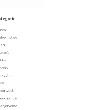
ategorie
znes
downictwo
ieci
ukacja
bby
prezy
rketing
oda
toryzacja
eruchomości
cojęzyczne