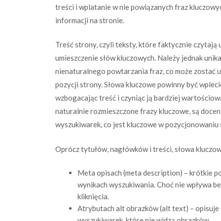
treści i wplatanie w nie powiązanych fraz kluczow
informacji na stronie.
Treść strony, czyli teksty, które faktycznie czyta
umieszczenie słów kluczowych. Należy jednak unika
nienaturalnego powtarzania fraz, co może zostać 
pozycji strony. Słowa kluczowe powinny być wplec
wzbogacając treść i czyniąc ją bardziej wartościow
naturalnie rozmieszczone frazy kluczowe, są docen
wyszukiwarek, co jest kluczowe w pozycjonowaniu 
Oprócz tytułów, nagłówków i treści, słowa kluczo
Meta opisach (meta description) – krótkie 
wynikach wyszukiwania. Choć nie wpływa be
kliknięcia.
Atrybutach alt obrazków (alt text) – opisuje 
wyszukiwarek, które nie widzą obrazków.