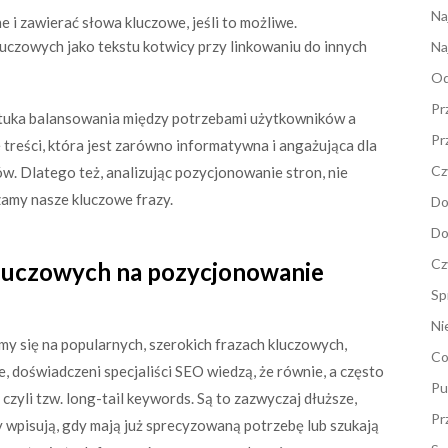
Na
 i zawierać słowa kluczowe, jeśli to możliwe.
czowych jako tekstu kotwicy przy linkowaniu do innych
Na
Od
Pr
tuka balansowania między potrzebami użytkowników a
Pr
reści, która jest zarówno informatywna i angażująca dla
Cz
ów. Dlatego też, analizując pozycjonowanie stron, nie
zamy nasze kluczowe frazy.
Do
Do
Cz
luczowych na pozycjonowanie
Sp
Ni
y się na popularnych, szerokich frazach kluczowych,
Co
 doświadczeni specjaliści SEO wiedzą, że równie, a często
Pu
 czyli tzw. long-tail keywords. Są to zazwyczaj dłuższe,
Pr
 wpisują, gdy mają już sprecyzowaną potrzebę lub szukają