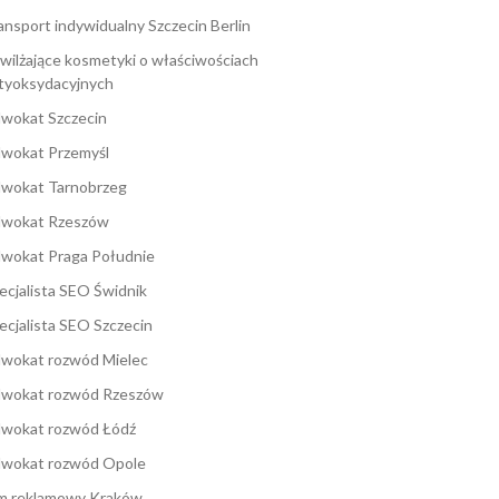
ansport indywidualny Szczecin Berlin
wilżające kosmetyki o właściwościach
tyoksydacyjnych
wokat Szczecin
wokat Przemyśl
wokat Tarnobrzeg
wokat Rzeszów
wokat Praga Południe
ecjalista SEO Świdnik
ecjalista SEO Szczecin
wokat rozwód Mielec
wokat rozwód Rzeszów
wokat rozwód Łódź
wokat rozwód Opole
lm reklamowy Kraków