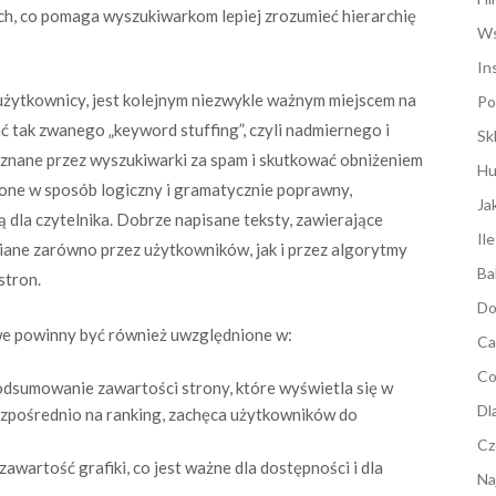
ych, co pomaga wyszukiwarkom lepiej zrozumieć hierarchię
Ws
In
ją użytkownicy, jest kolejnym niezwykle ważnym miejscem na
Po
ć tak zwanego „keyword stuffing”, czyli nadmiernego i
Sk
uznane przez wyszukiwarki za spam i skutkować obniżeniem
Hu
ione w sposób logiczny i gramatycznie poprawny,
Ja
ą dla czytelnika. Dobrze napisane teksty, zawierające
Il
iane zarówno przez użytkowników, jak i przez algorytmy
Ba
stron.
Do
we powinny być również uwzględnione w:
Ca
Co
podsumowanie zawartości strony, które wyświetla się w
Dl
zpośrednio na ranking, zachęca użytkowników do
Cz
zawartość grafiki, co jest ważne dla dostępności i dla
Na