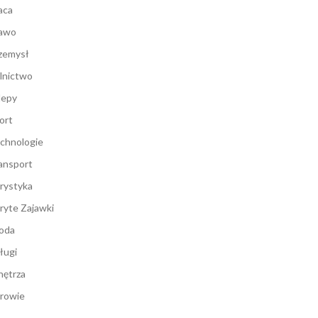
aca
awo
zemysł
lnictwo
lepy
ort
chnologie
ansport
rystyka
ryte Zajawki
oda
ługi
ętrza
rowie