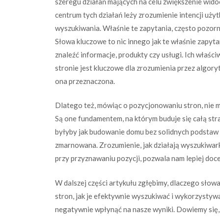
szeregu działań mających na celu zwiększenie wid
centrum tych działań leży zrozumienie intencji użyt
wyszukiwania. Właśnie te zapytania, często pozorn
Słowa kluczowe to nic innego jak te właśnie zapyta
znaleźć informacje, produkty czy usługi. Ich właśc
stronie jest kluczowe dla zrozumienia przez algory
ona przeznaczona.
Dlatego też, mówiąc o pozycjonowaniu stron, nie m
Są one fundamentem, na którym buduje się całą str
byłyby jak budowanie domu bez solidnych podstaw –
zmarnowana. Zrozumienie, jak działają wyszukiwarki,
przy przyznawaniu pozycji, pozwala nam lepiej doc
W dalszej części artykułu zgłębimy, dlaczego słow
stron, jak je efektywnie wyszukiwać i wykorzystywa
negatywnie wpłynąć na nasze wyniki. Dowiemy się,