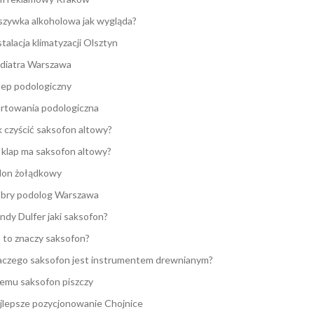
zywka alkoholowa jak wygląda?
stalacja klimatyzacji Olsztyn
diatra Warszawa
lep podologiczny
rtowania podologiczna
k czyścić saksofon altowy?
e klap ma saksofon altowy?
lon żołądkowy
bry podolog Warszawa
ndy Dulfer jaki saksofon?
 to znaczy saksofon?
aczego saksofon jest instrumentem drewnianym?
emu saksofon piszczy
jlepsze pozycjonowanie Chojnice