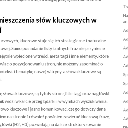
Tr
Na
mieszczenia słów kluczowych w
an
j
Ad
Ad
zowych, kluczowe staje się ich strategiczne i naturalne
Ad
owej. Samo posiadanie listy trafnych fraz nie przyniesie
jętnie wplecione w treści, meta tagi i inne elementy, które
Ad
wiąc o pozycjonowaniu stron, nie możemy zapominać o
Ad
ontekst i tematykę naszej witryny, a słowa kluczowe są
Sp
.
Sp
Ad
 słowa kluczowe, są tytuły stron (title tag) oraz nagłówki
wnik widzi w karcie przeglądarki i w wynikach wyszukiwania.
Ad
słowo kluczowe i jasno komunikować, czego dotyczy dana
Ad
em na stronie i również powinien zawierać kluczową frazę,
Ad
agłówki (H2, H3) pozwalają na dalsze strukturyzowanie
Fi