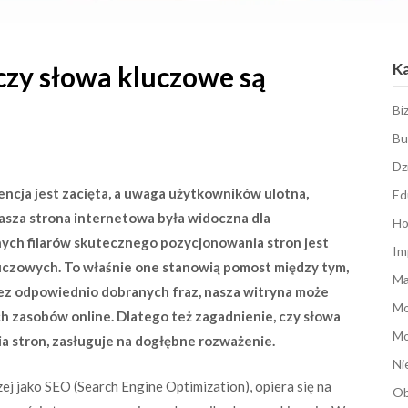
K
czy słowa kluczowe są
Bi
Bu
Dz
ncja jest zacięta, a uwaga użytkowników ulotna,
Ed
 nasza strona internetowa była widoczna dla
Ho
ych filarów skutecznego pozycjonowania stron jest
Im
uczowych. To właśnie one stanowią pomost między tym,
Ma
 Bez odpowiednio dobranych fraz, nasza witryna może
M
h zasobów online. Dlatego też zagadnienie, czy słowa
Mo
 stron, zasługuje na dogłębne rozważenie.
Ni
ej jako SEO (Search Engine Optimization), opiera się na
Ob