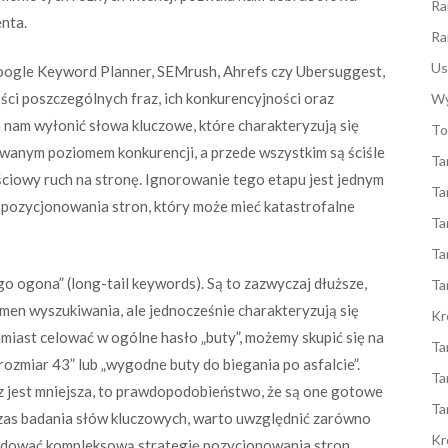
Ra
enta.
Ra
Us
Google Keyword Planner, SEMrush, Ahrefs czy Ubersuggest,
ści poszczególnych fraz, ich konkurencyjności oraz
Wy
 nam wyłonić słowa kluczowe, które charakteryzują się
To
nym poziomem konkurencji, a przede wszystkim są ściśle
Ta
ciowy ruch na stronę. Ignorowanie tego etapu jest jednym
Ta
 pozycjonowania stron, który może mieć katastrofalne
Ta
Ta
o ogona” (long-tail keywords). Są to zazwyczaj dłuższe,
Ta
umen wyszukiwania, ale jednocześnie charakteryzują się
Kr
amiast celować w ogólne hasło „buty”, możemy skupić się na
Ta
rozmiar 43” lub „wygodne buty do biegania po asfalcie”.
Ta
z jest mniejsza, to prawdopodobieństwo, że są one gotowe
Ta
dczas badania słów kluczowych, warto uwzględnić zarówno
Kr
zbudować kompleksową strategię pozycjonowania stron.