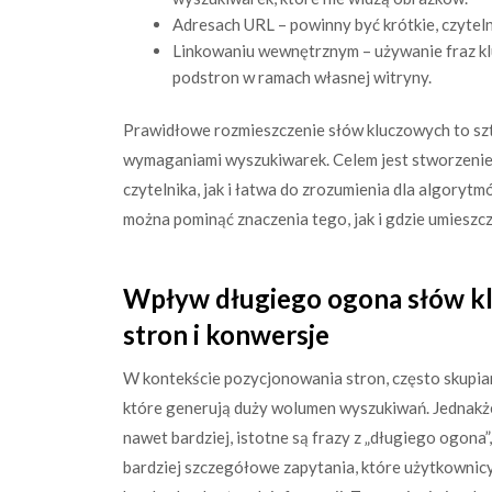
Adresach URL – powinny być krótkie, czytelne
Linkowaniu wewnętrznym – używanie fraz klu
podstron w ramach własnej witryny.
Prawidłowe rozmieszczenie słów kluczowych to sz
wymaganiami wyszukiwarek. Celem jest stworzenie t
czytelnika, jak i łatwa do zrozumienia dla algorytm
można pominąć znaczenia tego, jak i gdzie umieszc
Wpływ długiego ogona słów k
stron i konwersje
W kontekście pozycjonowania stron, często skupiam
które generują duży wolumen wyszukiwań. Jednakże,
nawet bardziej, istotne są frazy z „długiego ogona”,
bardziej szczegółowe zapytania, które użytkownicy