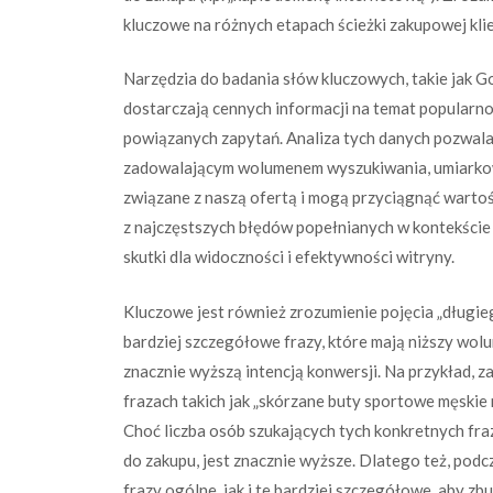
kluczowe na różnych etapach ścieżki zakupowej kli
Narzędzia do badania słów kluczowych, takie jak 
dostarczają cennych informacji na temat popularno
powiązanych zapytań. Analiza tych danych pozwala
zadowalającym wolumenem wyszukiwania, umiarkowa
związane z naszą ofertą i mogą przyciągnąć wartoś
z najczęstszych błędów popełnianych w kontekście
skutki dla widoczności i efektywności witryny.
Kluczowe jest również zrozumienie pojęcia „długieg
bardziej szczegółowe frazy, które mają niższy wol
znacznie wyższą intencją konwersji. Na przykład, z
frazach takich jak „skórzane buty sportowe męskie 
Choć liczba osób szukających tych konkretnych fra
do zakupu, jest znacznie wyższe. Dlatego też, po
frazy ogólne, jak i te bardziej szczegółowe, aby 