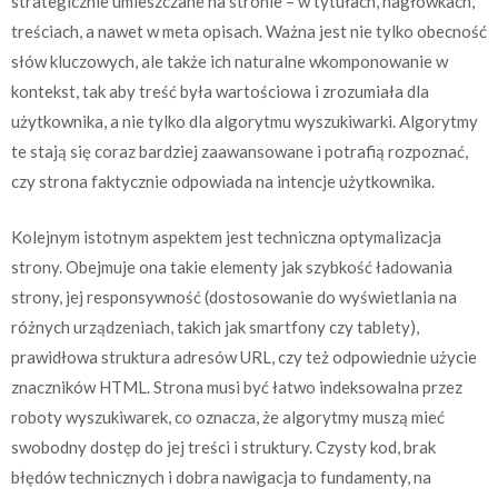
strategicznie umieszczane na stronie – w tytułach, nagłówkach,
treściach, a nawet w meta opisach. Ważna jest nie tylko obecność
słów kluczowych, ale także ich naturalne wkomponowanie w
kontekst, tak aby treść była wartościowa i zrozumiała dla
użytkownika, a nie tylko dla algorytmu wyszukiwarki. Algorytmy
te stają się coraz bardziej zaawansowane i potrafią rozpoznać,
czy strona faktycznie odpowiada na intencje użytkownika.
Kolejnym istotnym aspektem jest techniczna optymalizacja
strony. Obejmuje ona takie elementy jak szybkość ładowania
strony, jej responsywność (dostosowanie do wyświetlania na
różnych urządzeniach, takich jak smartfony czy tablety),
prawidłowa struktura adresów URL, czy też odpowiednie użycie
znaczników HTML. Strona musi być łatwo indeksowalna przez
roboty wyszukiwarek, co oznacza, że algorytmy muszą mieć
swobodny dostęp do jej treści i struktury. Czysty kod, brak
błędów technicznych i dobra nawigacja to fundamenty, na