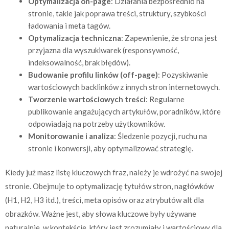
Optymalizacja on-page
: Działania bezpośrednio na
stronie, takie jak poprawa treści, struktury, szybkości
ładowania i meta tagów.
Optymalizacja techniczna
: Zapewnienie, że strona jest
przyjazna dla wyszukiwarek (responsywność,
indeksowalność, brak błędów).
Budowanie profilu linków (off-page)
: Pozyskiwanie
wartościowych backlinków z innych stron internetowych.
Tworzenie wartościowych treści
: Regularne
publikowanie angażujących artykułów, poradników, które
odpowiadają na potrzeby użytkowników.
Monitorowanie i analiza
: Śledzenie pozycji, ruchu na
stronie i konwersji, aby optymalizować strategię.
Kiedy już masz listę kluczowych fraz, należy je wdrożyć na swojej
stronie. Obejmuje to optymalizację tytułów stron, nagłówków
(H1, H2, H3 itd.), treści, meta opisów oraz atrybutów alt dla
obrazków. Ważne jest, aby słowa kluczowe były używane
naturalnie, w kontekście, który jest zrozumiały i wartościowy dla