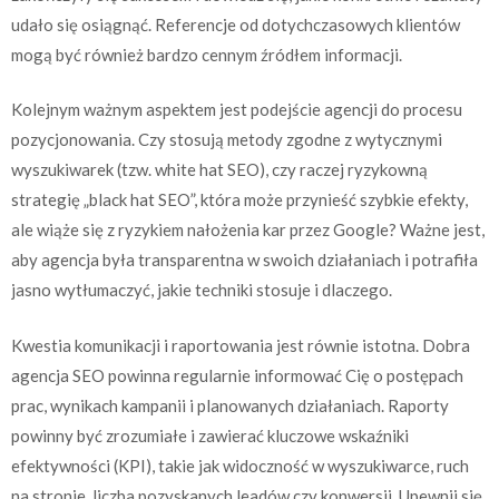
udało się osiągnąć. Referencje od dotychczasowych klientów
mogą być również bardzo cennym źródłem informacji.
Kolejnym ważnym aspektem jest podejście agencji do procesu
pozycjonowania. Czy stosują metody zgodne z wytycznymi
wyszukiwarek (tzw. white hat SEO), czy raczej ryzykowną
strategię „black hat SEO”, która może przynieść szybkie efekty,
ale wiąże się z ryzykiem nałożenia kar przez Google? Ważne jest,
aby agencja była transparentna w swoich działaniach i potrafiła
jasno wytłumaczyć, jakie techniki stosuje i dlaczego.
Kwestia komunikacji i raportowania jest równie istotna. Dobra
agencja SEO powinna regularnie informować Cię o postępach
prac, wynikach kampanii i planowanych działaniach. Raporty
powinny być zrozumiałe i zawierać kluczowe wskaźniki
efektywności (KPI), takie jak widoczność w wyszukiwarce, ruch
na stronie, liczba pozyskanych leadów czy konwersji. Upewnij się,