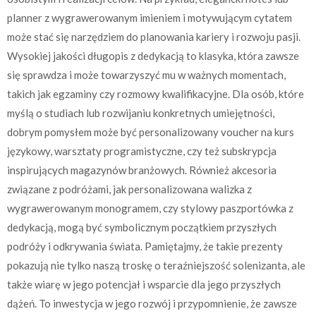
planner z wygrawerowanym imieniem i motywującym cytatem
może stać się narzędziem do planowania kariery i rozwoju pasji.
Wysokiej jakości długopis z dedykacją to klasyka, która zawsze
się sprawdza i może towarzyszyć mu w ważnych momentach,
takich jak egzaminy czy rozmowy kwalifikacyjne. Dla osób, które
myślą o studiach lub rozwijaniu konkretnych umiejętności,
dobrym pomysłem może być personalizowany voucher na kurs
językowy, warsztaty programistyczne, czy też subskrypcja
inspirujących magazynów branżowych. Również akcesoria
związane z podróżami, jak personalizowana walizka z
wygrawerowanym monogramem, czy stylowy paszportówka z
dedykacją, mogą być symbolicznym początkiem przyszłych
podróży i odkrywania świata. Pamiętajmy, że takie prezenty
pokazują nie tylko naszą troskę o teraźniejszość solenizanta, ale
także wiarę w jego potencjał i wsparcie dla jego przyszłych
dążeń. To inwestycja w jego rozwój i przypomnienie, że zawsze