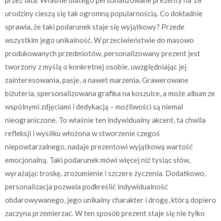
przez lata. Właśnie dlatego personalizowane prezenty na 18
urodziny cieszą się tak ogromną popularnością. Co dokładnie
sprawia, że taki podarunek staje się wyjątkowy? Przede
wszystkim jego unikalność. W przeciwieństwie do masowo
produkowanych przedmiotów, personalizowany prezent jest
tworzony z myślą o konkretnej osobie, uwzględniając jej
zainteresowania, pasje, a nawet marzenia. Grawerowane
biżuteria, spersonalizowana grafika na koszulce, a może album ze
wspólnymi zdjęciami i dedykacją – możliwości są niemal
nieograniczone. To właśnie ten indywidualny akcent, ta chwila
refleksji i wysiłku włożona w stworzenie czegoś
niepowtarzalnego, nadaje prezentowi wyjątkową wartość
emocjonalną. Taki podarunek mówi więcej niż tysiąc słów,
wyrażając troskę, zrozumienie i szczere życzenia. Dodatkowo,
personalizacja pozwala podkreślić indywidualność
obdarowywanego, jego unikalny charakter i drogę, którą dopiero
zaczyna przemierzać. W ten sposób prezent staje się nie tylko