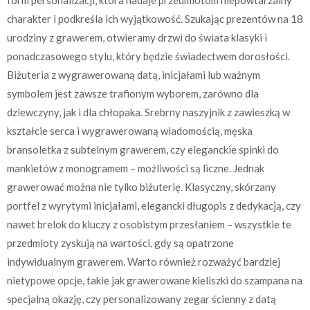
form personalizacji, która nadaje przedmiotom niepowtarzalny
charakter i podkreśla ich wyjątkowość. Szukając prezentów na 18
urodziny z grawerem, otwieramy drzwi do świata klasyki i
ponadczasowego stylu, który będzie świadectwem dorosłości.
Biżuteria z wygrawerowaną datą, inicjałami lub ważnym
symbolem jest zawsze trafionym wyborem, zarówno dla
dziewczyny, jak i dla chłopaka. Srebrny naszyjnik z zawieszką w
kształcie serca i wygrawerowaną wiadomością, męska
bransoletka z subtelnym grawerem, czy eleganckie spinki do
mankietów z monogramem – możliwości są liczne. Jednak
grawerować można nie tylko biżuterię. Klasyczny, skórzany
portfel z wyrytymi inicjałami, elegancki długopis z dedykacją, czy
nawet brelok do kluczy z osobistym przesłaniem – wszystkie te
przedmioty zyskują na wartości, gdy są opatrzone
indywidualnym grawerem. Warto również rozważyć bardziej
nietypowe opcje, takie jak grawerowane kieliszki do szampana na
specjalną okazję, czy personalizowany zegar ścienny z datą