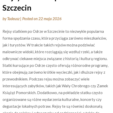
Szczecin
by
Tadeusz
|
Posted on
22 maja 2026
Rejsy statkiem po Odrze w Szczecinie to niezwykle popularna
forma spędzania czasu, która przyciąga zarówno mieszkańców,
jak i turystów. W trakcie takich rejsów można podziwiać
malownicze widoki, które rozciągają się wzdłuż rzeki, a także
odkrywać ciekawe miejsca związane z historią i kulturą regionu.
Statki kursujące po Odrze często oferują różnorodne programy,
które obejmują zarówno krótkie wycieczki, jak i dłuższe rejsy z
przewodnikiem. Podczas rejsu można zobaczyć wiele
interesujących zabytków, takich jak Wały Chrobrego czy Zamek
Książąt Pomorskich. Dodatkowo, na pokładzie statku często
organizowane są różne wydarzenia kulturalne, koncerty czy
degustacje lokalnych potraw. Rejsy te są również doskonałą
okazją do relaksu i odpoczynku od codzienności, a także do