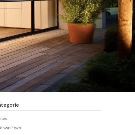
ategorie
znes
downictwo