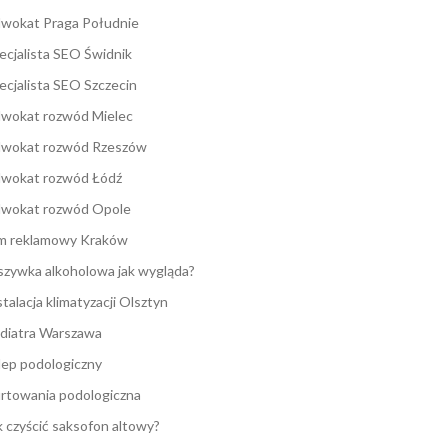
wokat Praga Południe
ecjalista SEO Świdnik
ecjalista SEO Szczecin
wokat rozwód Mielec
wokat rozwód Rzeszów
wokat rozwód Łódź
wokat rozwód Opole
lm reklamowy Kraków
zywka alkoholowa jak wygląda?
stalacja klimatyzacji Olsztyn
diatra Warszawa
lep podologiczny
rtowania podologiczna
k czyścić saksofon altowy?