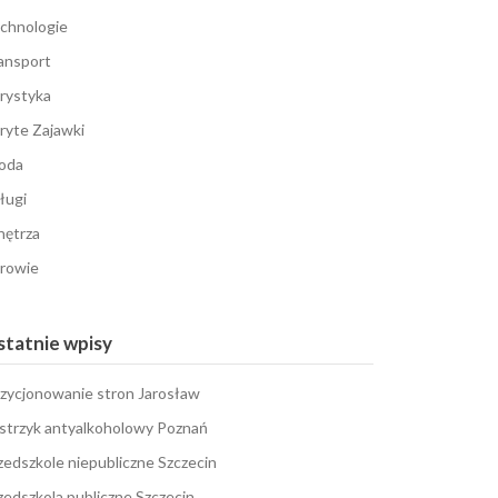
chnologie
ansport
rystyka
ryte Zajawki
oda
ługi
ętrza
rowie
tatnie wpisy
zycjonowanie stron Jarosław
strzyk antyalkoholowy Poznań
zedszkole niepubliczne Szczecin
zedszkola publiczne Szczecin