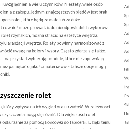
i uwzględnienia wielu czynników. Niestety, wiele osób
Ad
lenia z zakupu. Jednym z najczęstszych błędów jest brak
Sp
em rolet, które będą za małe lub za duże.
Sp
let również może prowadzić do nieodpowiednich wyborów –
Ad
rolet rzymskich, można stracić na estetyce wnętrza.
Ad
ylu aranżacji wnętrza. Rolety powinny harmonizować z
rócić uwagę na kolory i wzory. Często zdarza się także,
Ad
t – na przykład wybierając modele, które nie zapewniają
Ad
nież pamiętać o jakości materiałów – tańsze opcje mogą
Fi
dniki.
Ws
In
czyszczenie rolet
Po
Sk
a, który wpływa na ich wygląd oraz trwałość. W zależności
Hu
 czyszczenia mogą się różnić. Dla większości rolet
 odkurzanie za pomocą końcówki do tapicerki. Dzięki temu
Ja