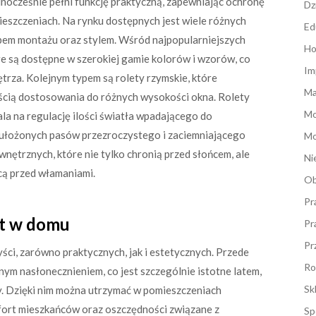
dnocześnie pełni funkcję praktyczną, zapewniając ochronę
Dz
eszczeniach. Na rynku dostępnych jest wiele różnych
Ed
obem montażu oraz stylem. Wśród najpopularniejszych
Ho
e są dostępne w szerokiej gamie kolorów i wzorów, co
Im
rza. Kolejnym typem są rolety rzymskie, które
Ma
ścią dostosowania do różnych wysokości okna. Rolety
M
la na regulację ilości światła wpadającego do
 ułożonych pasów przezroczystego i zaciemniającego
Mo
nętrznych, które nie tylko chronią przed słońcem, ale
Ni
ą przed włamaniami.
Ob
Pr
et w domu
Pr
Pr
ści, zarówno praktycznych, jak i estetycznych. Przede
Ro
nym nasłonecznieniem, co jest szczególnie istotne latem,
Sk
y. Dzięki nim można utrzymać w pomieszczeniach
fort mieszkańców oraz oszczędności związane z
Sp