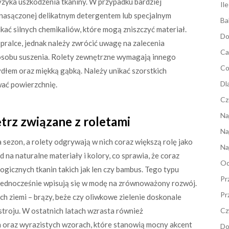
yzyka uszkodzenia tkaniny. W przypadku bardziej
Il
 nasączonej delikatnym detergentem lub specjalnym
Ba
ikać silnych chemikaliów, które mogą zniszczyć materiał.
Do
pralce, jednak należy zwrócić uwagę na zalecenia
Ca
osobu suszenia. Rolety zewnętrzne wymagają innego
Co
dłem oraz miękką gąbką. Należy unikać szorstkich
Dl
wać powierzchnię.
Cz
Na
ętrz związane z roletami
Na
a sezon, a rolety odgrywają w nich coraz większą rolę jako
Na
 na naturalne materiały i kolory, co sprawia, że coraz
Od
ogicznych tkanin takich jak len czy bambus. Tego typu
Pr
a jednocześnie wpisują się w modę na zrównoważony rozwój.
Pr
h ziemi – brązy, beże czy oliwkowe zielenie doskonale
troju. W ostatnich latach wzrasta również
Cz
 oraz wyrazistych wzorach, które stanowią mocny akcent
Do