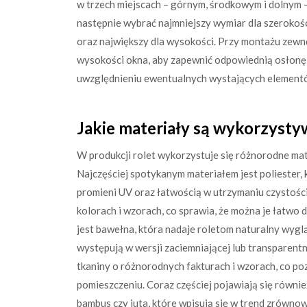
w trzech miejscach – górnym, środkowym i dolnym 
następnie wybrać najmniejszy wymiar dla szerokoś
oraz największy dla wysokości. Przy montażu zewn
wysokości okna, aby zapewnić odpowiednią osłonę 
uwzględnieniu ewentualnych wystających elementów
Jakie materiały są wykorzysty
W produkcji rolet wykorzystuje się różnorodne mat
Najczęściej spotykanym materiałem jest poliester, 
promieni UV oraz łatwością w utrzymaniu czystości
kolorach i wzorach, co sprawia, że można je łatw
jest bawełna, która nadaje roletom naturalny wygl
występują w wersji zaciemniającej lub transparentn
tkaniny o różnorodnych fakturach i wzorach, co p
pomieszczeniu. Coraz częściej pojawiają się równi
bambus czy juta, które wpisują się w trend zrówn