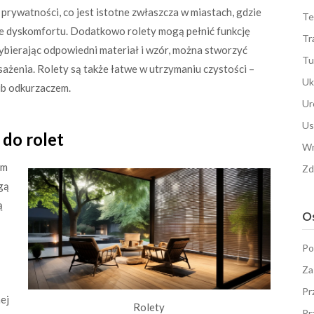
prywatności, co jest istotne zwłaszcza w miastach, gdzie
Te
 dyskomfortu. Dodatkowo rolety mogą pełnić funkcję
Tr
Wybierając odpowiedni materiał i wzór, można stworzyć
Tu
żenia. Rolety są także łatwe w utrzymaniu czystości –
Uk
ub odkurzaczem.
Ur
Us
do rolet
Wn
em
Zd
gą
ą
Os
Po
Za
Pr
ej
Rolety
Pr