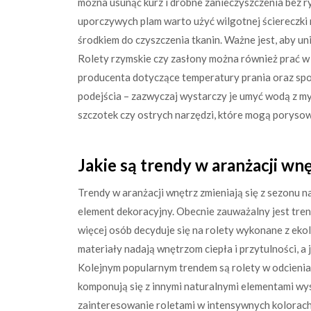
można usunąć kurz i drobne zanieczyszczenia bez r
uporczywych plam warto użyć wilgotnej ściereczki
środkiem do czyszczenia tkanin. Ważne jest, aby un
Rolety rzymskie czy zasłony można również prać w 
producenta dotyczące temperatury prania oraz sp
podejścia – zazwyczaj wystarczy je umyć wodą z my
szczotek czy ostrych narzędzi, które mogą poryso
Jakie są trendy w aranżacji wn
Trendy w aranżacji wnętrz zmieniają się z sezonu n
element dekoracyjny. Obecnie zauważalny jest trend
więcej osób decyduje się na rolety wykonane z ekol
materiały nadają wnętrzom ciepła i przytulności, 
Kolejnym popularnym trendem są rolety w odcieniac
komponują się z innymi naturalnymi elementami wys
zainteresowanie roletami w intensywnych kolorach