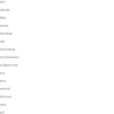
ieci
ukacja
bby
prezy
rketing
oda
toryzacja
eruchomości
cojęzyczne
aca
awo
zemysł
lnictwo
lepy
ort