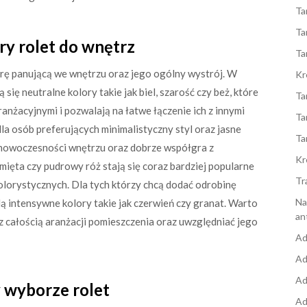
Ta
Ta
ory rolet do wnętrz
Ta
ę panującą we wnętrzu oraz jego ogólny wystrój. W
Kr
się neutralne kolory takie jak biel, szarość czy beż, które
Ta
anżacyjnymi i pozwalają na łatwe łączenie ich z innymi
Ta
la osób preferujących minimalistyczny styl oraz jasne
Ta
i nowoczesności wnętrzu oraz dobrze współgra z
Kr
mięta czy pudrowy róż stają się coraz bardziej popularne
Tr
lorystycznych. Dla tych którzy chcą dodać odrobinę
Na
 intensywne kolory takie jak czerwień czy granat. Warto
an
 z całością aranżacji pomieszczenia oraz uwzględniać jego
Ad
Ad
Ad
y wyborze rolet
Ad