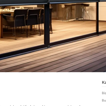
K
Bi
Bu