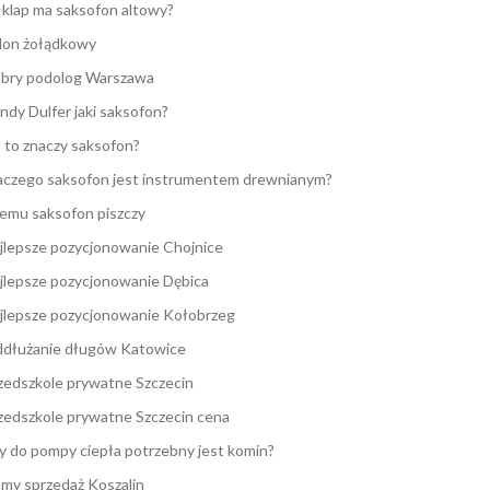
e klap ma saksofon altowy?
lon żołądkowy
bry podolog Warszawa
ndy Dulfer jaki saksofon?
 to znaczy saksofon?
aczego saksofon jest instrumentem drewnianym?
emu saksofon piszczy
jlepsze pozycjonowanie Chojnice
jlepsze pozycjonowanie Dębica
jlepsze pozycjonowanie Kołobrzeg
dłużanie długów Katowice
zedszkole prywatne Szczecin
zedszkole prywatne Szczecin cena
y do pompy ciepła potrzebny jest komin?
my sprzedaż Koszalin