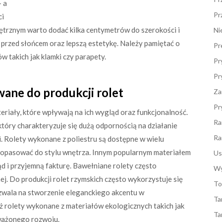
– a
Pr
ci
ętrznym warto dodać kilka centymetrów do szerokości i
Ni
przed słońcem oraz lepszą estetykę. Należy pamiętać o
Pr
 takich jak klamki czy parapety.
Pr
Pr
wane do produkcji rolet
Za
Pr
eriały, które wpływają na ich wygląd oraz funkcjonalność.
Ra
który charakteryzuje się dużą odpornością na działanie
Ra
. Rolety wykonane z poliestru są dostępne w wielu
o dopasować do stylu wnętrza. Innym popularnym materiałem
Us
ąd i przyjemną fakturę. Bawełniane rolety często
Wy
ej. Do produkcji rolet rzymskich często wykorzystuje się
To
ozwala na stworzenie eleganckiego akcentu w
Ta
eż rolety wykonane z materiałów ekologicznych takich jak
Ta
oważonego rozwoju.