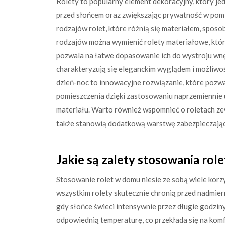
Rolety to popularny element dekoracyjny, który je
przed słońcem oraz zwiększając prywatność w pomi
rodzajów rolet, które różnią się materiałem, spos
rodzajów można wymienić rolety materiałowe, któr
pozwala na łatwe dopasowanie ich do wystroju wnęt
charakteryzują się eleganckim wyglądem i możliwo
dzień-noc to innowacyjne rozwiązanie, które pozwa
pomieszczenia dzięki zastosowaniu naprzemiennie
materiału. Warto również wspomnieć o roletach zew
także stanowią dodatkową warstwę zabezpieczając
Jakie są zalety stosowania rol
Stosowanie rolet w domu niesie ze sobą wiele korzy
wszystkim rolety skutecznie chronią przed nadmier
gdy słońce świeci intensywnie przez długie godzin
odpowiednią temperaturę, co przekłada się na kom