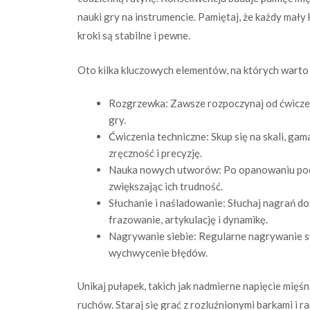
nauki gry na instrumencie. Pamiętaj, że każdy mały k
kroki są stabilne i pewne.
Oto kilka kluczowych elementów, na których warto 
Rozgrzewka: Zawsze rozpoczynaj od ćwicze
gry.
Ćwiczenia techniczne: Skup się na skali, gam
zręczność i precyzję.
Nauka nowych utworów: Po opanowaniu podst
zwiększając ich trudność.
Słuchanie i naśladowanie: Słuchaj nagrań d
frazowanie, artykulację i dynamikę.
Nagrywanie siebie: Regularne nagrywanie s
wychwycenie błędów.
Unikaj pułapek, takich jak nadmierne napięcie mię
ruchów. Staraj się grać z rozluźnionymi barkami i r