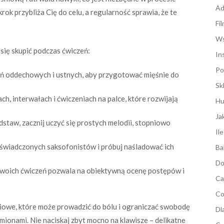
Ad
rok przybliża Cię do celu, a regularność sprawia, że te
Fi
Ws
się skupić podczas ćwiczeń:
In
Po
ń oddechowych i ustnych, aby przygotować mięśnie do
Sk
ach, interwałach i ćwiczeniach na palce, które rozwijają
Hu
Ja
aw, zacznij uczyć się prostych melodii, stopniowo
Il
oświadczonych saksofonistów i próbuj naśladować ich
Ba
Do
woich ćwiczeń pozwala na obiektywną ocenę postępów i
Ca
Co
śniowe, które może prowadzić do bólu i ograniczać swobodę
Dl
amionami. Nie naciskaj zbyt mocno na klawisze – delikatne