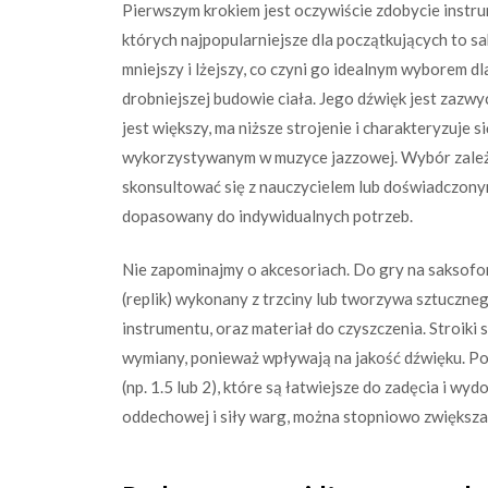
Pierwszym krokiem jest oczywiście zdobycie instr
których najpopularniejsze dla początkujących to s
mniejszy i lżejszy, co czyni go idealnym wyborem d
drobniejszej budowie ciała. Jego dźwięk jest zazwy
jest większy, ma niższe strojenie i charakteryzuje s
wykorzystywanym w muzyce jazzowej. Wybór zależy
skonsultować się z nauczycielem lub doświadczony
dopasowany do indywidualnych potrzeb.
Nie zapominajmy o akcesoriach. Do gry na saksofoni
(replik) wykonany z trzciny lub tworzywa sztuczne
instrumentu, oraz materiał do czyszczenia. Stroik
wymiany, ponieważ wpływają na jakość dźwięku. Poc
(np. 1.5 lub 2), które są łatwiejsze do zadęcia i wy
oddechowej i siły warg, można stopniowo zwiększa