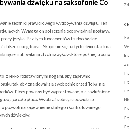
ywania dźwięku na saksofonie Co
Zd
nowanie techniki prawidłowego wydobywania dźwięku. Ten
Os
zątkujących. Wymaga on połączenia odpowiedniej postawy,
Po
i pracy języka. Bez tych fundamentów trudno będzie
jać dalsze umiejętności. Skupienie się na tych elementach na
Wy
iknięciem utrwalania złych nawyków, które później trudno
Bi
Za
Pr
to, z lekko rozstawionymi nogami, aby zapewnić
Pr
 pasku tak, aby znajdował się swobodnie przed Tobą, nie
Pr
arków. Plecy powinny być wyprostowane, ale rozluźnione.
ażujące całe płuca. Wyobraź sobie, że powietrze
Ni
ą. To pozwoli na zapewnienie stałego i kontrolowanego
Pr
ównych dźwięków.
Pr
Pr