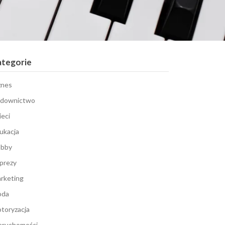
ategorie
znes
downictwo
ieci
ukacja
bby
prezy
rketing
oda
toryzacja
eruchomości