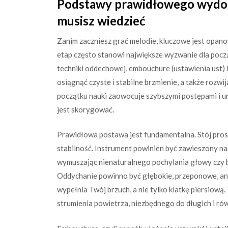
Podstawy prawidłowego wydob
musisz wiedzieć
Zanim zaczniesz grać melodie, kluczowe jest opa
etap często stanowi największe wyzwanie dla poc
techniki oddechowej, embouchure (ustawienia ust) 
osiągnąć czyste i stabilne brzmienie, a także rozwi
początku nauki zaowocuje szybszymi postępami i un
jest skorygować.
Prawidłowa postawa jest fundamentalna. Stój pros
stabilność. Instrument powinien być zawieszony na
wymuszając nienaturalnego pochylania głowy czy b
Oddychanie powinno być głębokie, przeponowe, ang
wypełnia Twój brzuch, a nie tylko klatkę piersiow
strumienia powietrza, niezbędnego do długich i r