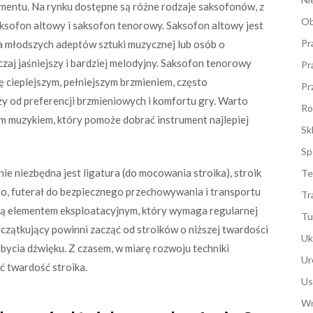
umentu. Na rynku dostępne są różne rodzaje saksofonów, z
Ob
aksofon altowy i saksofon tenorowy. Saksofon altowy jest
Pr
la młodszych adeptów sztuki muzycznej lub osób o
czaj jaśniejszy i bardziej melodyjny. Saksofon tenorowy
Pr
ię cieplejszym, pełniejszym brzmieniem, często
Pr
 od preferencji brzmieniowych i komfortu gry. Warto
Ro
m muzykiem, który pomoże dobrać instrument najlepiej
Sk
Sp
e niezbędna jest ligatura (do mocowania stroika), stroik
Te
go, futerał do bezpiecznego przechowywania i transportu
Tr
i są elementem eksploatacyjnym, który wymaga regularnej
Tu
zątkujący powinni zacząć od stroików o niższej twardości
Uk
dobycia dźwięku. Z czasem, w miarę rozwoju techniki
Ur
ć twardość stroika.
Us
Wn