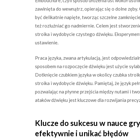
Embouchure, czyli sposób ułożenia ust wokół ustni
zawinięta do wewnątrz, opierając się o dolne zęby.
być delikatnie napięte, tworząc szczelne zamknięcie
też rozluźniać go nadmiernie. Celem jest stworzeni
stroika i wydobycie czystego dźwięku. Eksperyment
ustawienie.
Praca języka, zwana artykulacją, jest odpowiedzial
sposobem na rozpoczęcie dźwięku jest użycie sylaby
Dotknięcie czubkiem języka w okolicy czubka stroika
stroika i wydobycie dźwięku. Pamiętaj, że język peł
pozwalając na płynne przejścia między nutami i tw
ataków dźwięku jest kluczowe dla rozwijania precyz
Klucze do sukcesu w nauce gry
efektywnie i unikać błędów