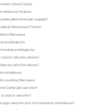
wokat rozwód Opole
lm reklamowy Kraków
zywka alkoholowa jak wygląda?
stalacja klimatyzacji Olsztyn
diatra Warszawa
lep podologiczny
rtowania podologiczna
k czyścić saksofon altowy?
e klap ma saksofon altowy?
lon żołądkowy
bry podolog Warszawa
ndy Dulfer jaki saksofon?
 to znaczy saksofon?
aczego saksofon jest instrumentem drewnianym?