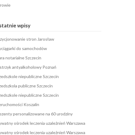
rowie
tatnie wpisy
zycjonowanie stron Jarosław
ciągarki do samochodów
ura notarialne Szczecin
strzyk antyalkoholowy Poznań
zedszkole niepubliczne Szczecin
zedszkola publiczne Szczecin
zedszkole niepubliczne Szczecin
eruchomości Koszalin
ezenty personalizowane na 60 urodziny
ywatny ośrodek leczenia uzależnień Warszawa
ywatny ośrodek leczenia uzależnień Warszawa