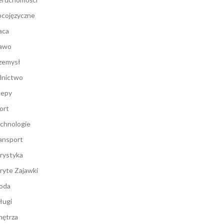
cojęzyczne
aca
awo
zemysł
lnictwo
lepy
ort
chnologie
ansport
rystyka
ryte Zajawki
oda
ługi
ętrza