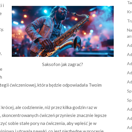
Ta
 i
Kr
e
Tr
y.
Na
an
Ad
,
Ad
Ad
Saksofon jak zagrać?
le
Ad
h
Ad
ategii ćwiczeniowej, która będzie odpowiadała Twoim
Sp
Sp
rócej, ale codziennie, niż przez kilka godzin raz w
Ad
, skoncentrowanych ćwiczeń przyniesie znacznie lepsze
Ad
zyć sobie stałe pory na ćwiczenia, aby wpleść je w
Ad
niową i utrwala nawyki, co jest niezbędne w procesie