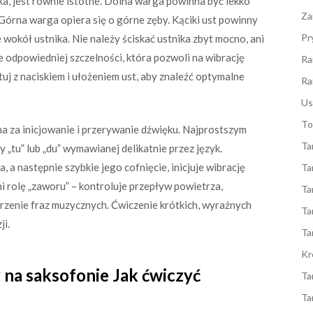
ka, jest równie istotne. Dolna warga powinna być lekko
Za
 Górna warga opiera się o górne zęby. Kąciki ust powinny
Pr
 wokół ustnika. Nie należy ściskać ustnika zbyt mocno, ani
e odpowiedniej szczelności, która pozwoli na wibrację
Ra
uj z naciskiem i ułożeniem ust, aby znaleźć optymalne
Ra
Us
To
na za inicjowanie i przerywanie dźwięku. Najprostszym
Ta
 „tu” lub „du” wymawianej delikatnie przez język.
, a następnie szybkie jego cofnięcie, inicjuje wibrację
Ta
ni rolę „zaworu” – kontroluje przepływ powietrza,
Ta
orzenie fraz muzycznych. Ćwiczenie krótkich, wyraźnych
Ta
ji.
Ta
Kr
 na saksofonie Jak ćwiczyć
Ta
Ta