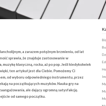
K
Bi
Bu
ancholijnym, a zarazem potężnym brzmieniu, od lat
Dz
ność sprawia, że znajduje zastosowanie w
Ed
, muzykę klasyczną, rocka, aż po pop. Jeśli kiedykolwiek
Ho
ięki, ten artykuł jest dla Ciebie. Pomożemy Ci
Im
onem, od wyboru odpowiedniego instrumentu, przez
zekają na początkujących muzyków. Nauka gry na
Ma
 zaangażowania, ale dający ogromną satysfakcję.
M
ejście od samego początku.
Mo
Ni