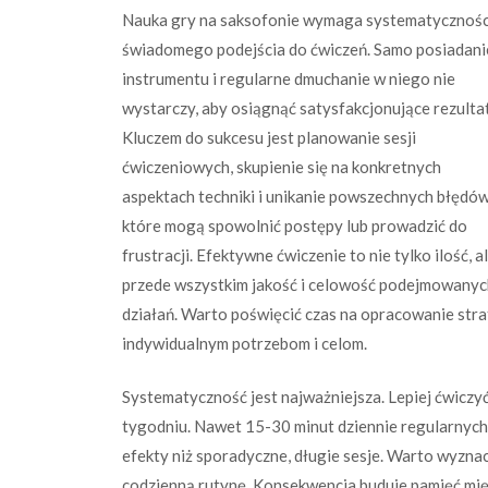
Nauka gry na saksofonie wymaga systematyczności
świadomego podejścia do ćwiczeń. Samo posiadani
instrumentu i regularne dmuchanie w niego nie
wystarczy, aby osiągnąć satysfakcjonujące rezultat
Kluczem do sukcesu jest planowanie sesji
ćwiczeniowych, skupienie się na konkretnych
aspektach techniki i unikanie powszechnych błędów
które mogą spowolnić postępy lub prowadzić do
frustracji. Efektywne ćwiczenie to nie tylko ilość, a
przede wszystkim jakość i celowość podejmowanyc
działań. Warto poświęcić czas na opracowanie str
indywidualnym potrzebom i celom.
Systematyczność jest najważniejsza. Lepiej ćwiczyć k
tygodniu. Nawet 15-30 minut dziennie regularnych
efekty niż sporadyczne, długie sesje. Warto wyznac
codzienną rutynę. Konsekwencja buduje pamięć mięś