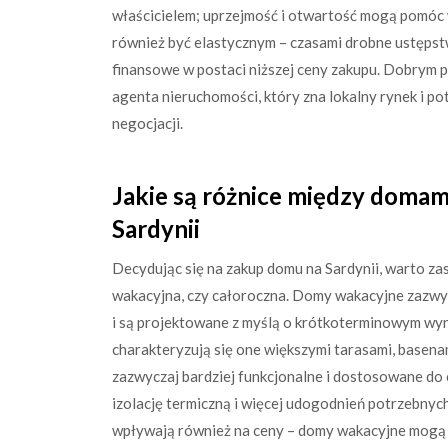
właścicielem; uprzejmość i otwartość mogą pomóc 
również być elastycznym – czasami drobne ustępst
finansowe w postaci niższej ceny zakupu. Dobrym 
agenta nieruchomości, który zna lokalny rynek i po
negocjacji.
Jakie są różnice między domam
Sardynii
Decydując się na zakup domu na Sardynii, warto za
wakacyjna, czy całoroczna. Domy wakacyjne zazwycz
i są projektowane z myślą o krótkoterminowym wyn
charakteryzują się one większymi tarasami, basenam
zazwyczaj bardziej funkcjonalne i dostosowane do 
izolację termiczną i więcej udogodnień potrzebnyc
wpływają również na ceny – domy wakacyjne mogą b