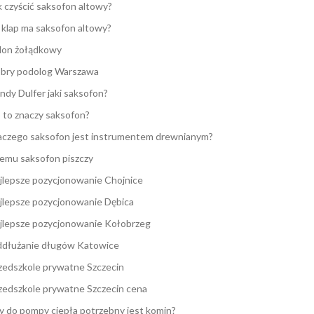
k czyścić saksofon altowy?
e klap ma saksofon altowy?
lon żołądkowy
bry podolog Warszawa
ndy Dulfer jaki saksofon?
 to znaczy saksofon?
aczego saksofon jest instrumentem drewnianym?
emu saksofon piszczy
jlepsze pozycjonowanie Chojnice
jlepsze pozycjonowanie Dębica
jlepsze pozycjonowanie Kołobrzeg
dłużanie długów Katowice
zedszkole prywatne Szczecin
zedszkole prywatne Szczecin cena
y do pompy ciepła potrzebny jest komin?