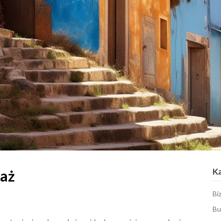
K
daż
Bi
Bu