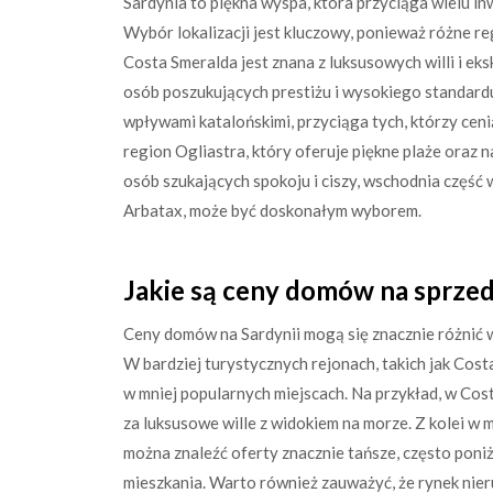
Sardynia to piękna wyspa, która przyciąga wielu i
Wybór lokalizacji jest kluczowy, ponieważ różne reg
Costa Smeralda jest znana z luksusowych willi i ek
osób poszukujących prestiżu i wysokiego standardu ż
wpływami katalońskimi, przyciąga tych, którzy ceni
region Ogliastra, który oferuje piękne plaże oraz n
osób szukających spokoju i ciszy, wschodnia część
Arbatax, może być doskonałym wyborem.
Jakie są ceny domów na sprzed
Ceny domów na Sardynii mogą się znacznie różnić w
W bardziej turystycznych rejonach, takich jak Cost
w mniej popularnych miejscach. Na przykład, w Cos
za luksusowe wille z widokiem na morze. Z kolei w 
można znaleźć oferty znacznie tańsze, często poni
mieszkania. Warto również zauważyć, że rynek nier