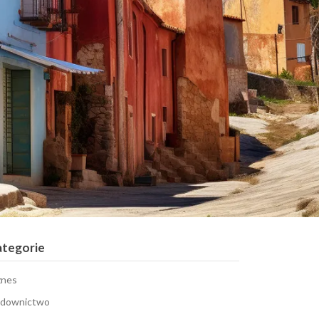
ategorie
znes
downictwo