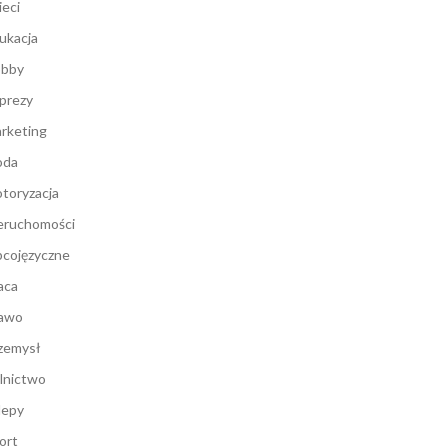
ieci
ukacja
bby
prezy
rketing
oda
toryzacja
eruchomości
cojęzyczne
aca
awo
zemysł
lnictwo
lepy
ort