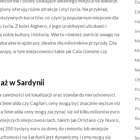
nwestorów i osoby szukające idealnego miejsca na wakacje.
Dz
iony oferują różne atrakcje i styl życia. Na przykład,
Ed
skluzywnych kurortów, co czyni ją popularnym miejscem dla
Ho
ycia. Z kolei Alghero, z jego urokliwymi uliczkami i
Im
ą sobie kulturę i historię. Warto również zwrócić uwagę na
Ma
aturalne krajobrazy, idealne dla miłośników przyrody. Dla
M
 wyspy, w tym miejscowości takie jak Cala Gonone czy
Mo
Ni
Ob
aż w Sardynii
Pr
 zależności od lokalizacji oraz standardu nieruchomości.
Pr
a Smeralda czy Cagliari, ceny mogą być znacznie wyższe niż
Pr
ta Smeralda ceny mogą zaczynać się od kilku milionów euro
Ro
mniejszych miejscowościach, takich jak Oristano czy Nuoro,
Sk
żej 200 tysięcy euro za domy do remontu lub mniejsze
uchomości na Sardynii jest dynamiczny i ceny mogą się
Sp