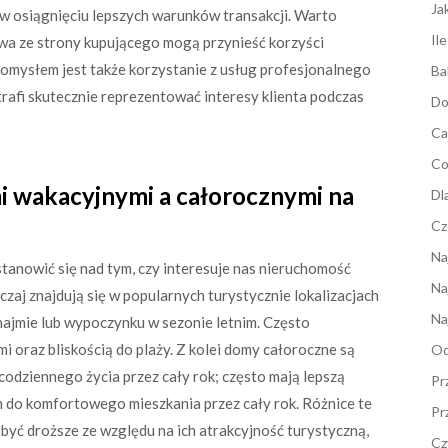
Ja
w osiągnięciu lepszych warunków transakcji. Warto
Il
wa ze strony kupującego mogą przynieść korzyści
pomysłem jest także korzystanie z usług profesjonalnego
Ba
trafi skutecznie reprezentować interesy klienta podczas
Do
Ca
Co
i wakacyjnymi a całorocznymi na
Dl
Cz
Na
stanowić się nad tym, czy interesuje nas nieruchomość
Na
aj znajdują się w popularnych turystycznie lokalizacjach
Na
ajmie lub wypoczynku w sezonie letnim. Często
i oraz bliskością do plaży. Z kolei domy całoroczne są
Od
codziennego życia przez cały rok; często mają lepszą
Pr
h do komfortowego mieszkania przez cały rok. Różnice te
Pr
yć droższe ze względu na ich atrakcyjność turystyczną,
Cz