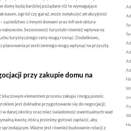
ne domy będą bardziej pożądane niż te wymagające
Ad
ak basen, ogród czy garaż, może zwiększyć atrakcyjność
Ad
– sąsiedztwo z innymi domami oraz infrastruktura
Sp
ch nabywców. Sezonowość turystyki również wpływa na
Sp
uchu turystycznego ceny mogą rosnąć. Dodatkowo,
Ad
z planowania przestrzennego mogą wpłynąć na przyszłą
Ad
Ad
Ad
egocjacji przy zakupie domu na
Fi
Ws
yć kluczowym elementem procesu zakupu i mogą pomóc
In
rokiem jest dokładne przygotowanie się do negocjacji;
Po
i w danej okolicy oraz mieć świadomość ewentualnych wad
Sk
ymalną kwotę, którą jesteśmy gotowi zapłacić, aby
Hu
 sprzedającym. Ważne jest również budowanie relacji z