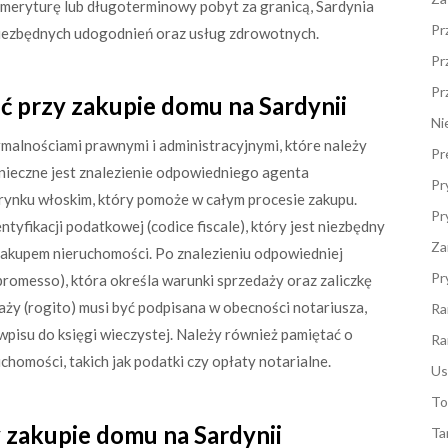
meryturę lub długoterminowy pobyt za granicą, Sardynia
Pr
niezbędnych udogodnień oraz usług zdrowotnych.
Pr
Pr
ić przy zakupie domu na Sardynii
Ni
rmalnościami prawnymi i administracyjnymi, które należy
Pr
konieczne jest znalezienie odpowiedniego agenta
Pr
 rynku włoskim, który pomoże w całym procesie zakupu.
Pr
yfikacji podatkowej (codice fiscale), który jest niezbędny
Za
zakupem nieruchomości. Po znalezieniu odpowiedniej
Pr
omesso), która określa warunki sprzedaży oraz zaliczkę
y (rogito) musi być podpisana w obecności notariusza,
Ra
wpisu do księgi wieczystej. Należy również pamiętać o
Ra
omości, takich jak podatki czy opłaty notarialne.
Us
To
y zakupie domu na Sardynii
Ta