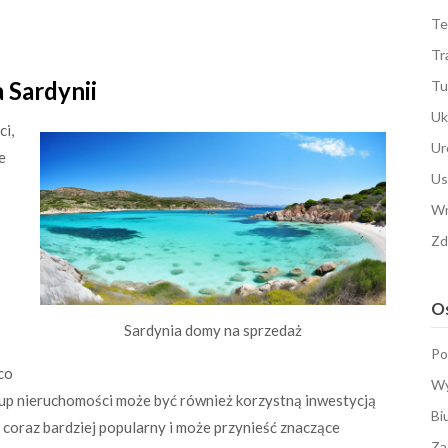
Te
Tr
 Sardynii
Tu
Uk
ci,
Ur
e
Us
Wn
Zd
Os
Sardynia domy na sprzedaż
Po
 co
Wy
up nieruchomości może być również korzystną inwestycją
Bi
coraz bardziej popularny i może przynieść znaczące
Za