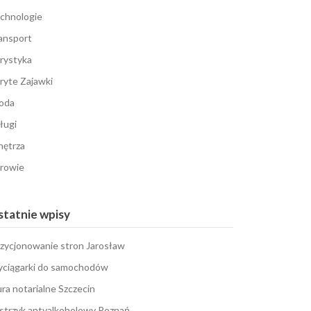
chnologie
ansport
rystyka
ryte Zajawki
oda
ługi
ętrza
rowie
tatnie wpisy
zycjonowanie stron Jarosław
ciągarki do samochodów
ura notarialne Szczecin
strzyk antyalkoholowy Poznań