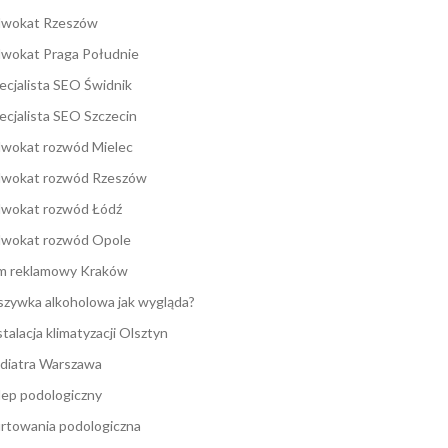
wokat Rzeszów
wokat Praga Południe
ecjalista SEO Świdnik
ecjalista SEO Szczecin
wokat rozwód Mielec
wokat rozwód Rzeszów
wokat rozwód Łódź
wokat rozwód Opole
lm reklamowy Kraków
zywka alkoholowa jak wygląda?
stalacja klimatyzacji Olsztyn
diatra Warszawa
lep podologiczny
rtowania podologiczna