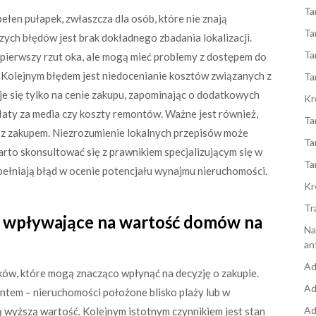
Ta
ełen pułapek, zwłaszcza dla osób, które nie znają
Ta
zych błędów jest brak dokładnego zbadania lokalizacji.
Ta
pierwszy rzut oka, ale mogą mieć problemy z dostępem do
ale. Kolejnym błędem jest niedocenianie kosztów związanych z
Ta
e się tylko na cenie zakupu, zapominając o dodatkowych
Kr
płaty za media czy koszty remontów. Ważne jest również,
Ta
z zakupem. Niezrozumienie lokalnych przepisów może
Ta
rto skonsultować się z prawnikiem specjalizującym się w
Ta
opełniają błąd w ocenie potencjału wynajmu nieruchomości.
Kr
Tr
ki wpływające na wartość domów na
Na
an
Ad
ków, które mogą znacząco wpłynąć na decyzję o zakupie.
Ad
ntem – nieruchomości położone blisko plaży lub w
Ad
 wyższą wartość. Kolejnym istotnym czynnikiem jest stan