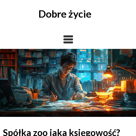
Skip
to
Dobre życie
content
Spółka zoo jaka księgowość?