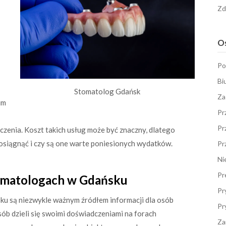
Zd
Os
Po
Bi
Stomatolog Gdańsk
Za
im
Pr
Pr
czenia. Koszt takich usług może być znaczny, dlatego
 osiągnąć i czy są one warte poniesionych wydatków.
Pr
Ni
Pr
tomatologach w Gdańsku
Pr
u są niezwykle ważnym źródłem informacji dla osób
Pr
ób dzieli się swoimi doświadczeniami na forach
Za