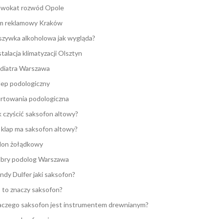
wokat rozwód Opole
lm reklamowy Kraków
zywka alkoholowa jak wygląda?
stalacja klimatyzacji Olsztyn
diatra Warszawa
lep podologiczny
rtowania podologiczna
k czyścić saksofon altowy?
e klap ma saksofon altowy?
lon żołądkowy
bry podolog Warszawa
ndy Dulfer jaki saksofon?
 to znaczy saksofon?
aczego saksofon jest instrumentem drewnianym?