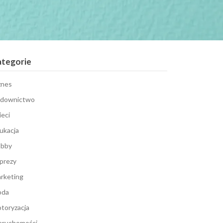
ategorie
znes
downictwo
ieci
ukacja
bby
prezy
rketing
oda
toryzacja
eruchomości