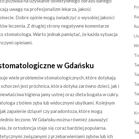
 co pozwala na uzyskanie obiektywnego obrazu danego
Pr
ają uwagę na profesjonalizm lekarza, jakość
Ra
inecie. Dobre opinie mogą świadczyć o wysokiej jakości
któw leczenia. Z drugiej strony negatywne komentarze
Ra
 stomatologa. Warto jednak pamiętać, że każda sytuacja
Us
ynczymi opiniami.
Wy
To
y stomatologiczne w Gdańsku
Ta
Ta
puje wiele problemów stomatologicznych, które dotykają
Ta
chorzeń jest próchnica, która dotyka zarówno dzieci, jak i
Ta
iewłaściwa higiena jamy ustnej oraz dieta bogata w cukry.
matologa z bólem zęba lub widocznymi ubytkami. Kolejnym
Ta
jak zapalenie dziąseł czy paradontoza, które mogą
Kr
owiednio leczone. W Gdańsku można również zauważyć
Ta
ia, że ortodoncja staje się coraz bardziej popularna.
Ta
tetycznymi związanymi z przebarwieniami zębów lub ich