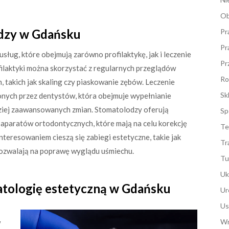
Ob
odzy w Gdańsku
Pr
Pr
ług, które obejmują zarówno profilaktykę, jak i leczenie
Pr
ilaktyki można skorzystać z regularnych przeglądów
Ro
 takich jak skaling czy piaskowanie zębów. Leczenie
Sk
nych przez dentystów, która obejmuje wypełnianie
ziej zaawansowanych zmian. Stomatolodzy oferują
Sp
e aparatów ortodontycznych, które mają na celu korekcję
Te
teresowaniem cieszą się zabiegi estetyczne, takie jak
Tr
pozwalają na poprawę wyglądu uśmiechu.
Tu
Uk
tologię estetyczną w Gdańsku
Ur
Us
Wn
w