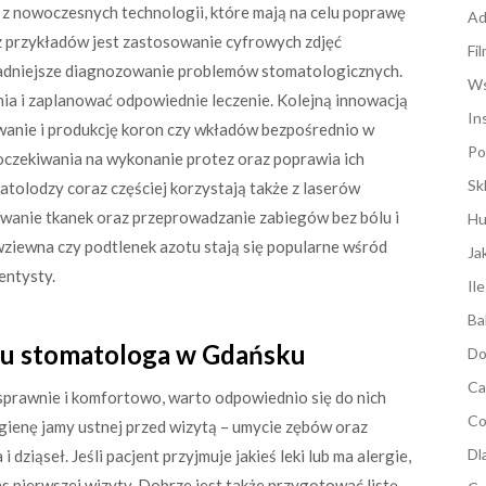
 z nowoczesnych technologii, które mają na celu poprawę
Ad
z przykładów jest zastosowanie cyfrowych zdjęć
Fi
ładniejsze diagnozowanie problemów stomatologicznych.
Ws
nia i zaplanować odpowiednie leczenie. Kolejną innowacją
In
anie i produkcję koron czy wkładów bezpośrednio w
Po
oczekiwania na wykonanie protez oraz poprawia ich
Sk
tolodzy coraz częściej korzystają także z laserów
uwanie tkanek oraz przeprowadzanie zabiegów bez bólu i
Hu
wziewna czy podtlenek azotu stają się popularne wśród
Ja
entysty.
Il
Ba
y u stomatologa w Gdańsku
Do
Ca
prawnie i komfortowo, warto odpowiednio się do nich
Co
gienę jamy ustnej przed wizytą – umycie zębów oraz
Dl
dziąseł. Jeśli pacjent przyjmuje jakieś leki lub ma alergie,
pierwszej wizyty. Dobrze jest także przygotować listę