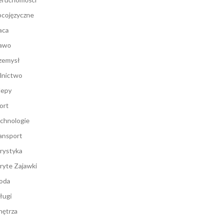
cojęzyczne
aca
awo
zemysł
lnictwo
lepy
ort
chnologie
ansport
rystyka
ryte Zajawki
oda
ługi
ętrza