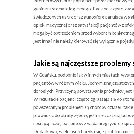
internetowych oraz portalach społecznościowych,
gabinetu stomatologicznego. Pacjenci często zwrac
świadczonych usług oraz atmosferę panującą w gab
opieki medycznej oraz satysfakcji pacjentów z efe
mogą być ostrzeżeniem przed wyborem konkretnego
jest inna i nie należy kierować się wyłącznie pojed
Jakie są najczęstsze problem
W Gdańsku, podobnie jak w innych miastach, wystę
pacjentów w różnym wieku. Jednym z najczęstszych s
dorosłych. Przyczyną powstawania próchnicy jest n
W rezultacie pacjenci często zgłaszają się do sto
powszechnym problemem są choroby dziąseł, takie 
prowadzić do utraty zębów, jeśli nie zostaną odp
rosnącą liczbę pacjentów z wadami zgryzu, co spraw
Dodatkowo, wiele osób boryka się z problemami es