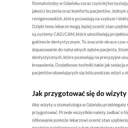
Stomatolodzy w Gdańsku coraz częściej korzystają
jakości leczenia oraz komfortu pacjentów. Jednym 
rentgenowskich, które pozwalają na szybsze i dok
Dzięki temu lekarze mogą lepiej ocenić stan uzębie
są systemy CAD/CAM, które umożliwiają projektow
gabinecie dentystycznym. To znacznie skraca czas 
dopasowanie do naturalnych zębów pacjenta. Stoma
dentystycznych, które pozwalają na precyzyjne us
krwawienia. Dodatkowo techniki takie jak sedacja 
pacjentów obawiających się bólu podczas wizyt u d
Jak przygotować się do wizyt
Aby wizyty u stomatologa w Gdańsku przebiegały s
przygotować. Przede wszystkim należy zadbać o hi
nitkowanie pomoże lekarzowi ocenić stan uzębienia i 
powinien poinformować o tym stomatologa podczas 