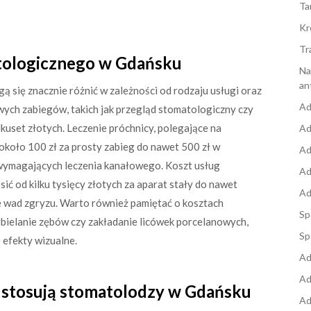
Ta
Kr
Tr
atologicznego w Gdańsku
Na
an
się znacznie różnić w zależności od rodzaju usługi oraz
Ad
ych zabiegów, takich jak przegląd stomatologiczny czy
lkuset złotych. Leczenie próchnicy, polegające na
Ad
koło 100 zł za prosty zabieg do nawet 500 zł w
Ad
wymagających leczenia kanałowego. Koszt usług
Ad
ć od kilku tysięcy złotych za aparat stały do nawet
Ad
e wad zgryzu. Warto również pamiętać o kosztach
Sp
ybielanie zębów czy zakładanie licówek porcelanowych,
Sp
 efekty wizualne.
Ad
Ad
 stosują stomatolodzy w Gdańsku
Ad