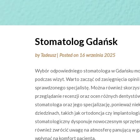
Stomatolog Gdańsk
by
Tadeusz
|
Posted on
16 września 2025
Wybór odpowiedniego stomatologa w Gdańsku może
podczas wizyt. Warto zacząć od zasięgnięcia opinii
sprawdzonego specjalistę. Można również skorzyst
przeglądanie recenzji oraz ocen różnych dentystó
stomatologa oraz jego specjalizację, ponieważ ni
dziedzinach, takich jak ortodoncja czy implantolog
stomatologiczny dysponuje nowoczesnym sprzętem 
również zwrócić uwagę na atmosferę panującą w ga
wpłynąć na komfort pacjenta.