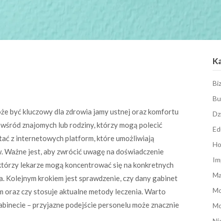
K
Bi
Bu
 być kluczowy dla zdrowia jamy ustnej oraz komfortu
Dz
 wśród znajomych lub rodziny, którzy mogą polecić
Ed
ać z internetowych platform, które umożliwiają
Ho
w. Ważne jest, aby zwrócić uwagę na doświadczenie
Im
ektórzy lekarze mogą koncentrować się na konkretnych
Ma
ia. Kolejnym krokiem jest sprawdzenie, czy dany gabinet
M
oraz czy stosuje aktualne metody leczenia. Warto
binecie – przyjazne podejście personelu może znacznie
Mo
Ni