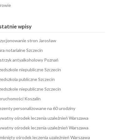
rowie
tatnie wpisy
zycjonowanie stron Jarosław
ura notarialne Szczecin
strzyk antyalkoholowy Poznań
zedszkole niepubliczne Szczecin
zedszkola publiczne Szczecin
zedszkole niepubliczne Szczecin
eruchomości Koszalin
ezenty personalizowane na 60 urodziny
ywatny ośrodek leczenia uzależnień Warszawa
ywatny ośrodek leczenia uzależnień Warszawa
mknięty ośrodek leczenia uzależnień Warszawa