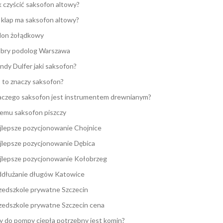
k czyścić saksofon altowy?
e klap ma saksofon altowy?
lon żołądkowy
bry podolog Warszawa
ndy Dulfer jaki saksofon?
 to znaczy saksofon?
aczego saksofon jest instrumentem drewnianym?
emu saksofon piszczy
jlepsze pozycjonowanie Chojnice
jlepsze pozycjonowanie Dębica
jlepsze pozycjonowanie Kołobrzeg
dłużanie długów Katowice
zedszkole prywatne Szczecin
zedszkole prywatne Szczecin cena
y do pompy ciepła potrzebny jest komin?