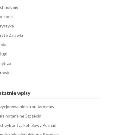
chnologie
ansport
rystyka
ryte Zajawki
oda
ługi
ętrza
rowie
tatnie wpisy
zycjonowanie stron Jarosław
ura notarialne Szczecin
strzyk antyalkoholowy Poznań
zedszkole niepubliczne Szczecin