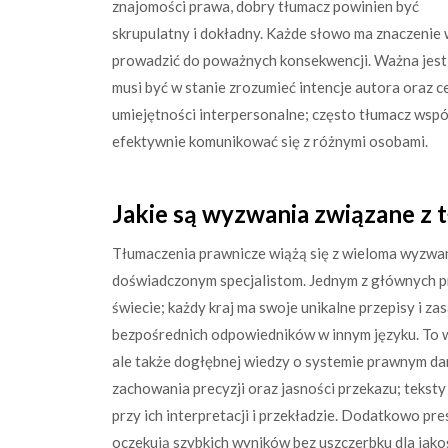
znajomości prawa, dobry tłumacz powinien być
skrupulatny i dokładny. Każde słowo ma znaczenie
prowadzić do poważnych konsekwencji. Ważna jest ta
musi być w stanie zrozumieć intencje autora oraz
umiejętności interpersonalne; często tłumacz współ
efektywnie komunikować się z różnymi osobami.
Jakie są wyzwania związane z
Tłumaczenia prawnicze wiążą się z wieloma wyzwan
doświadczonym specjalistom. Jednym z głównych 
świecie; każdy kraj ma swoje unikalne przepisy i za
bezpośrednich odpowiedników w innym języku. To w
ale także dogłębnej wiedzy o systemie prawnym da
zachowania precyzji oraz jasności przekazu; tekst
przy ich interpretacji i przekładzie. Dodatkowo pr
oczekują szybkich wyników bez uszczerbku dla jakoś