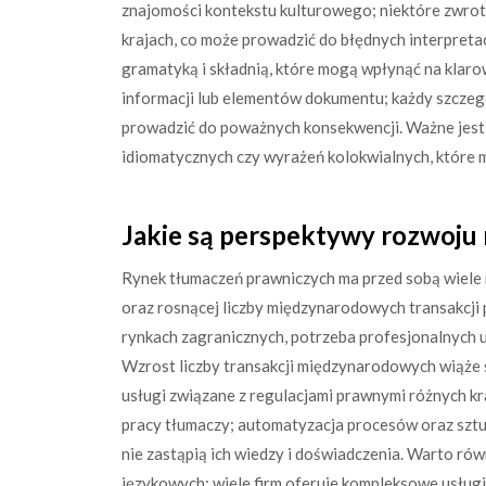
znajomości kontekstu kulturowego; niektóre zwrot
krajach, co może prowadzić do błędnych interpretac
gramatyką i składnią, które mogą wpłynąć na klarow
informacji lub elementów dokumentu; każdy szczeg
prowadzić do poważnych konsekwencji. Ważne jest 
idiomatycznych czy wyrażeń kolokwialnych, które 
Jakie są perspektywy rozwoju
Rynek tłumaczeń prawniczych ma przed sobą wiele m
oraz rosnącej liczby międzynarodowych transakcji p
rynkach zagranicznych, potrzeba profesjonalnych u
Wzrost liczby transakcji międzynarodowych wiąże 
usługi związane z regulacjami prawnymi różnych 
pracy tłumaczy; automatyzacja procesów oraz sztuc
nie zastąpią ich wiedzy i doświadczenia. Warto ró
językowych; wiele firm oferuje kompleksowe usłu