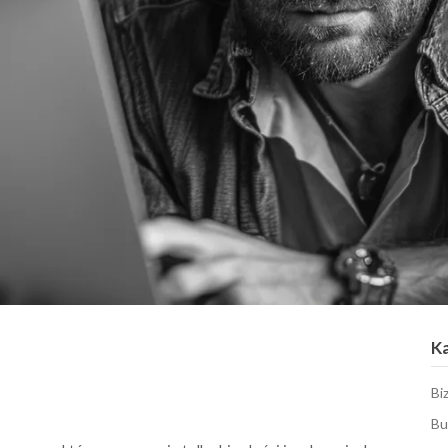
K
Bi
Bu