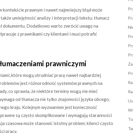
Pr
 w kontekście prawnym i nawet najmniejszy błąd może
kże umiejętność analizy i interpretacji tekstu; tłumacz
Pr
 cel dokumentu. Dodatkowo warto zwrócić uwagę na
Ni
pracuje z prawnikami czy klientami i musi potrafić
Pr
Pr
Pr
 tłumaczeniami prawniczymi
Za
Pr
iami, które mogą utrudniać pracę nawet najbardziej
Ra
problemów jest różnorodność systemów prawnych na
sady, co sprawia, że niektóre terminy mogą nie mieć
Ra
ymaga od tłumacza nie tylko znajomości języka obcego,
Us
nego kraju. Kolejnym wyzwaniem jest konieczność
Wy
y prawne są często skomplikowane i wymagają staranności
To
esja czasowa może stanowić istotny problem; klienci często
Ta
ci pracy.