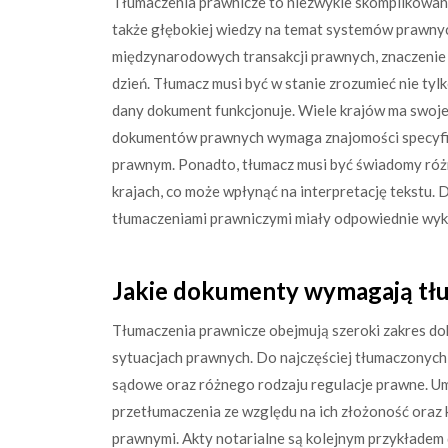
Tłumaczenia prawnicze to niezwykle skomplikowany 
także głębokiej wiedzy na temat systemów prawnych
międzynarodowych transakcji prawnych, znaczenie 
dzień. Tłumacz musi być w stanie zrozumieć nie tyl
dany dokument funkcjonuje. Wiele krajów ma swoje 
dokumentów prawnych wymaga znajomości specyfi
prawnym. Ponadto, tłumacz musi być świadomy róż
krajach, co może wpłynąć na interpretację tekstu. 
tłumaczeniami prawniczymi miały odpowiednie wyksz
Jakie dokumenty wymagają tł
Tłumaczenia prawnicze obejmują szeroki zakres d
sytuacjach prawnych. Do najczęściej tłumaczonych
sądowe oraz różnego rodzaju regulacje prawne. 
przetłumaczenia ze względu na ich złożoność oraz
prawnymi. Akty notarialne są kolejnym przykładem