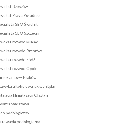
wokat Rzeszów
wokat Praga Południe
ecjalista SEO Świdnik
ecjalista SEO Szczecin
wokat rozwód Mielec
wokat rozwód Rzeszów
wokat rozwód Łódź
wokat rozwód Opole
lm reklamowy Kraków
zywka alkoholowa jak wygląda?
stalacja klimatyzacji Olsztyn
diatra Warszawa
lep podologiczny
rtowania podologiczna