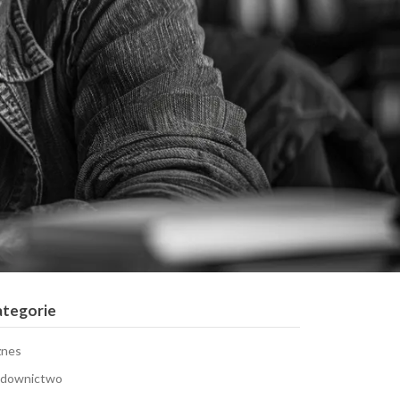
ategorie
znes
downictwo