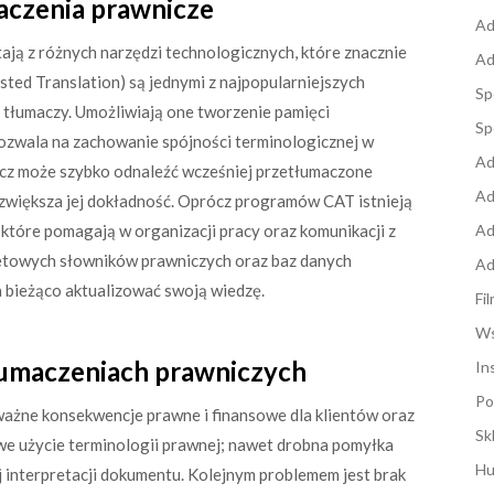
maczenia prawnicze
Ad
ają z różnych narzędzi technologicznych, które znacznie
Ad
ted Translation) są jednymi z najpopularniejszych
Sp
tłumaczy. Umożliwiają one tworzenie pamięci
Sp
ozwala na zachowanie spójności terminologicznej w
Ad
acz może szybko odnaleźć wcześniej przetłumaczone
Ad
z zwiększa jej dokładność. Oprócz programów CAT istnieją
 które pomagają w organizacji pracy oraz komunikacji z
Ad
netowych słowników prawniczych oraz baz danych
Ad
 bieżąco aktualizować swoją wiedzę.
Fi
Ws
tłumaczeniach prawniczych
In
Po
ażne konsekwencje prawne i finansowe dla klientów oraz
Sk
iwe użycie terminologii prawnej; nawet drobna pomyłka
Hu
 interpretacji dokumentu. Kolejnym problemem jest brak