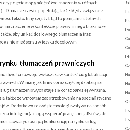
y czy pojęcia mogą mieć różne znaczenia w różnych
Ja
ji. Tłumacze często popełniają także błędy związane z
Il
ność tekstu. Inny częsty błąd to pomijanie istotnych
Ba
ół ma znaczenie w kontekście prawnym i jego brak może
Do
także, aby unikać dosłownego tłumaczenia fraz
Ca
mogą nie mieć sensu w języku docelowym.
Co
Dl
 rynku tłumaczeń prawniczych
Cz
ożliwości rozwoju, zwłaszcza w kontekście globalizacji
Na
rawnych. W miarę jak firmy coraz częściej działają na
Na
sług tłumaczeniowych staje się coraz bardziej wyraźna.
Na
się także ze wzrostem zapotrzebowania na specjalistyczne
Od
krajów. Dodatkowo rozwój technologii wpływa na sposób
Pr
zna inteligencja mogą wspierać pracę specjalistów, ale
Pr
wnież zauważyć rosnącą konkurencję na rynku usług
Cz
gi związane z tłumaczeniem dokumentów prawnych oraz