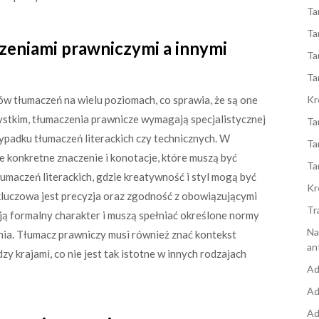
Ta
Ta
czeniami prawniczymi a innymi
Ta
Ta
ów tłumaczeń na wielu poziomach, co sprawia, że są one
Kr
zystkim, tłumaczenia prawnicze wymagają specjalistycznej
Ta
zypadku tłumaczeń literackich czy technicznych. W
Ta
 konkretne znaczenie i konotacje, które muszą być
Ta
maczeń literackich, gdzie kreatywność i styl mogą być
Kr
kluczowa jest precyzja oraz zgodność z obowiązującymi
Tr
ą formalny charakter i muszą spełniać określone normy
Na
ia. Tłumacz prawniczy musi również znać kontekst
an
 krajami, co nie jest tak istotne w innych rodzajach
Ad
Ad
Ad