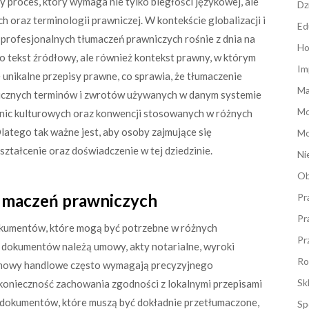
proces, który wymaga nie tylko biegłości językowej, ale
Dz
 oraz terminologii prawniczej. W kontekście globalizacji i
Ed
profesjonalnych tłumaczeń prawniczych rośnie z dnia na
Ho
ko tekst źródłowy, ale również kontekst prawny, w którym
Im
unikalne przepisy prawne, co sprawia, że tłumaczenie
Ma
cznych terminów i zwrotów używanych w danym systemie
M
nic kulturowych oraz konwencji stosowanych w różnych
Dlatego tak ważne jest, aby osoby zajmujące się
Mo
tałcenie oraz doświadczenie w tej dziedzinie.
Ni
Ob
umaczeń prawniczych
Pr
Pr
okumentów, które mogą być potrzebne w różnych
Pr
 dokumentów należą umowy, akty notarialne, wyroki
Ro
Umowy handlowe często wymagają precyzyjnego
Sk
 konieczność zachowania zgodności z lokalnymi przepisami
 dokumentów, które muszą być dokładnie przetłumaczone,
Sp