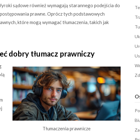
Wyroki sądowe również wymagają starannego podejścia do
Te
e postępowania prawne. Oprócz tych podstawowych
Tr
rawnych, które mogą wymagać tłumaczenia, takich jak
Tu
Uk
Ur
ieć dobry tłumacz prawniczy
Us
Wn
g
olą
Zd
Os
em
ej
Po
Bi
Tłumaczenia prawnicze
Za
Pr