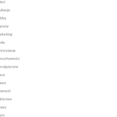
ieci
ukacja
bby
prezy
rketing
oda
toryzacja
eruchomości
cojęzyczne
aca
awo
zemysł
lnictwo
lepy
ort